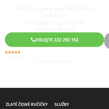
Potřebujete spolehlivého
mistra?
Vyřešte to jediným
telefonátem!
VOLEJTE 222 292 152
4,9 (1.018)
Hodnocení zákazníků
ZLATÉ ČESKÉ RUČIČKY
SLUŽBY