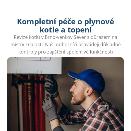
Kompletní péče o plynové
kotle a topení
Revize kotlů v Brno-venkov Sever s důrazem na
místní znalosti. Naši odborníci provádějí důkladné
kontroly pro zajištění spolehlivé funkčnosti
vašeho topného systému.