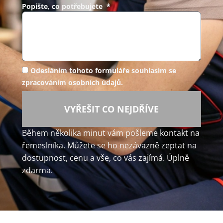
Popište, co potřebujete *
Odesláním tohoto formuláře souhlasím se
zpracováním osobních údajů.
VYŘEŠIT CO NEJDŘÍVE
Během několika minut vám pošleme kontakt na
řemeslníka. Můžete se ho nezávazně zeptat na
dostupnost, cenu a vše, co vás zajímá. Úplně
zdarma.