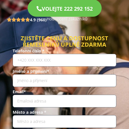
VOLEJTE 222 292 152
Hodnocení zákazníků
4.9 (960)
ZJISTĚTE CENU A DOSTUPNOST
ŘEMESLNÍKŮ ÚPLNĚ ZDARMA
Telefonní číslo *
Jméno a příjmení*
Email*
Město a adresa *