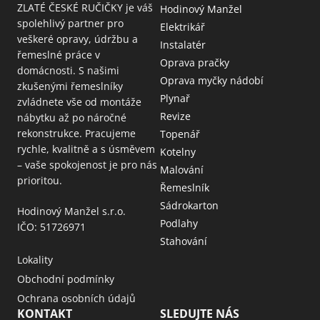
ZLATÉ ČESKÉ RUČIČKY je váš
Hodinový Manžel
spolehlivý partner pro
Elektrikář
veškeré opravy, údržbu a
Instalatér
řemeslné práce v
Oprava pračky
domácnosti. S našimi
Oprava myčky nádobí
zkušenými řemeslníky
Plynař
zvládnete vše od montáže
Revize
nábytku až po náročné
rekonstrukce. Pracujeme
Topenář
rychle, kvalitně a s úsměvem
Kotelny
– vaše spokojenost je pro nás
Malování
prioritou.
Řemeslník
Sádrokarton
Hodinový Manžel s.r.o.
Podlahy
IČO: 51726971
Stahování
Lokality
Obchodní podmínky
Ochrana osobních údajů
KONTAKT
SLEDUJTE NÁS