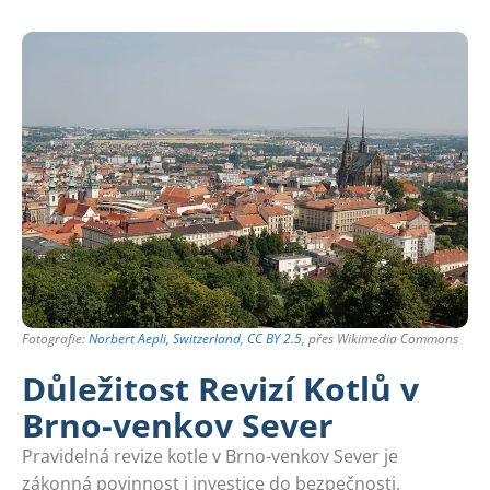
Fotografie:
Norbert Aepli, Switzerland
,
CC BY 2.5
, přes Wikimedia Commons
Důležitost Revizí Kotlů v
Brno-venkov Sever
Pravidelná revize kotle v Brno-venkov Sever je
zákonná povinnost i investice do bezpečnosti.