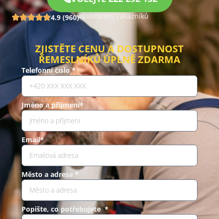
Hodnocení zákazníků
4.9 (960)
ZJISTĚTE CENU A DOSTUPNOST
ŘEMESLNÍKŮ ÚPLNĚ ZDARMA
Telefonní číslo *
Jméno a příjmení*
Email*
Město a adresa *
Popište, co potřebujete *