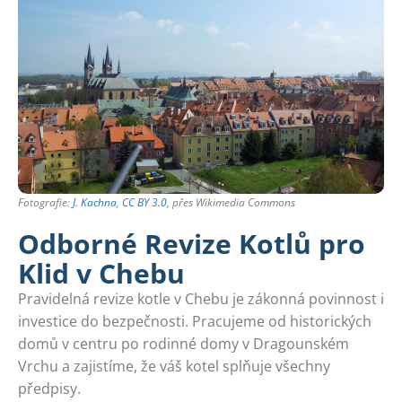
Fotografie:
J. Kachna
,
CC BY 3.0
, přes Wikimedia Commons
Odborné Revize Kotlů pro
Klid v Chebu
Pravidelná revize kotle v Chebu je zákonná povinnost i
investice do bezpečnosti. Pracujeme od historických
domů v centru po rodinné domy v Dragounském
Vrchu a zajistíme, že váš kotel splňuje všechny
předpisy.