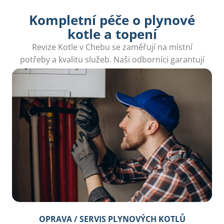
Kompletní péče o plynové
kotle a topení
Revize Kotle v Chebu se zaměřují na místní
potřeby a kvalitu služeb. Naši odborníci garantují
bezpečný provoz a efektivní kontrolu.
OPRAVA / SERVIS PLYNOVÝCH KOTLŮ