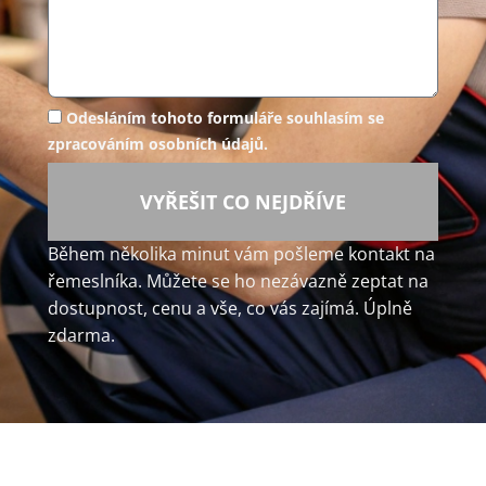
Odesláním tohoto formuláře souhlasím se
zpracováním osobních údajů.
VYŘEŠIT CO NEJDŘÍVE
Během několika minut vám pošleme kontakt na
řemeslníka. Můžete se ho nezávazně zeptat na
dostupnost, cenu a vše, co vás zajímá. Úplně
zdarma.