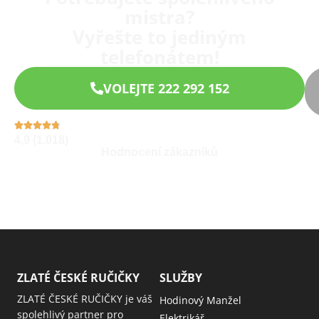
mistra?
Vyřešte to jediným
telefonátem!
VOLEJTE 222 292 152
4,9 (1.018)
Hodnocení zákazníků
ZLATÉ ČESKÉ RUČIČKY
SLUŽBY
ZLATÉ ČESKÉ RUČIČKY je váš
Hodinový Manžel
spolehlivý partner pro
Elektrikář