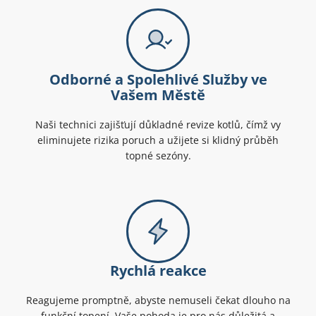
Odborné a Spolehlivé Služby ve
Vašem Městě
Naši technici zajišťují důkladné revize kotlů, čímž vy
eliminujete rizika poruch a užijete si klidný průběh
topné sezóny.
Rychlá reakce
Reagujeme promptně, abyste nemuseli čekat dlouho na
funkční topení. Vaše pohoda je pro nás důležitá a