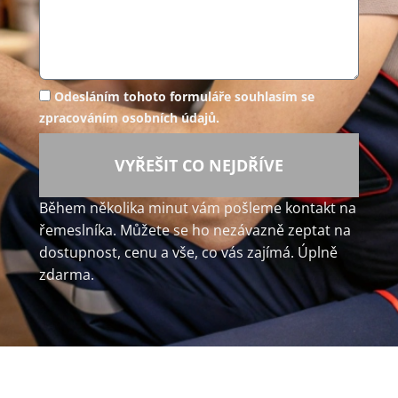
Odesláním tohoto formuláře souhlasím se
zpracováním osobních údajů.
VYŘEŠIT CO NEJDŘÍVE
Během několika minut vám pošleme kontakt na
řemeslníka. Můžete se ho nezávazně zeptat na
dostupnost, cenu a vše, co vás zajímá. Úplně
zdarma.