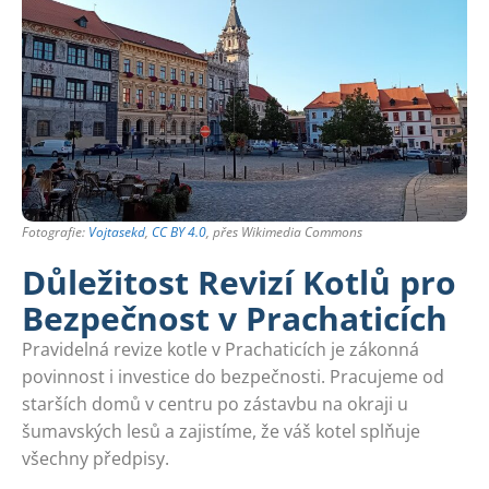
Fotografie:
Vojtasekd
,
CC BY 4.0
, přes Wikimedia Commons
Důležitost Revizí Kotlů pro
Bezpečnost v Prachaticích
Pravidelná revize kotle v Prachaticích je zákonná
povinnost i investice do bezpečnosti. Pracujeme od
starších domů v centru po zástavbu na okraji u
šumavských lesů a zajistíme, že váš kotel splňuje
všechny předpisy.