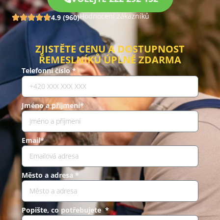
Hodnocení zákazníků
4.9 (960)
ZJISTĚTE CENU A DOSTUPNOST
ŘEMESLNÍKŮ ÚPLNĚ ZDARMA
Telefonní číslo *
Jméno a příjmení*
Email*
Město a adresa *
Popište, co potřebujete *