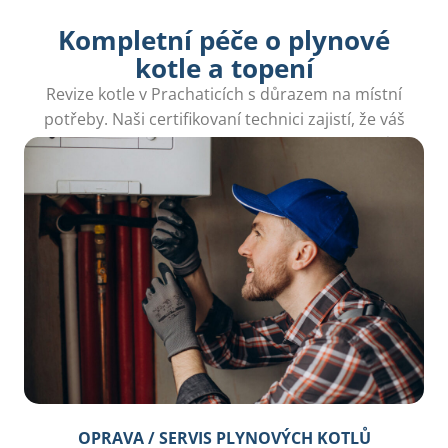
Kompletní péče o plynové
kotle a topení
Revize kotle v Prachaticích s důrazem na místní
potřeby. Naši certifikovaní technici zajistí, že váš
kotel bude fungovat bez příležitostí k problémům.
OPRAVA / SERVIS PLYNOVÝCH KOTLŮ