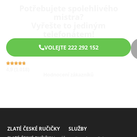
Potřebujete spolehlivého
mistra?
Vyřešte to jediným
telefonátem!
VOLEJTE 222 292 152
4,9 (1.018)
Hodnocení zákazníků
ZLATÉ ČESKÉ RUČIČKY
SLUŽBY