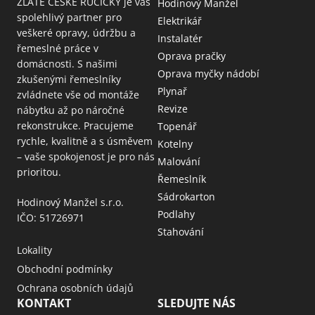
ZLATÉ ČESKÉ RUČIČKY je váš
Hodinový Manžel
spolehlivý partner pro
Elektrikář
veškeré opravy, údržbu a
Instalatér
řemeslné práce v
Oprava pračky
domácnosti. S našimi
Oprava myčky nádobí
zkušenými řemeslníky
Plynař
zvládnete vše od montáže
Revize
nábytku až po náročné
rekonstrukce. Pracujeme
Topenář
rychle, kvalitně a s úsměvem
Kotelny
– vaše spokojenost je pro nás
Malování
prioritou.
Řemeslník
Sádrokarton
Hodinový Manžel s.r.o.
Podlahy
IČO: 51726971
Stahování
Lokality
Obchodní podmínky
Ochrana osobních údajů
KONTAKT
SLEDUJTE NÁS