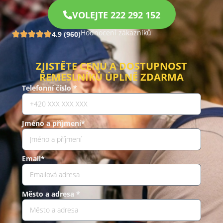
VOLEJTE 222 292 152
Hodnocení zákazníků
4.9 (960)
ZJISTĚTE CENU A DOSTUPNOST
ŘEMESLNÍKŮ ÚPLNĚ ZDARMA
Telefonní číslo *
Jméno a příjmení*
Email*
Město a adresa *