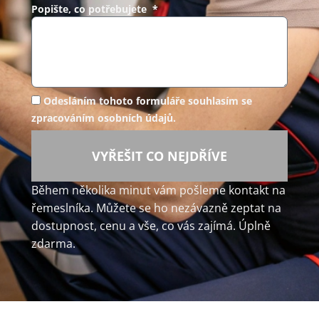
Popište, co potřebujete *
Odesláním tohoto formuláře souhlasím se
zpracováním osobních údajů.
VYŘEŠIT CO NEJDŘÍVE
Během několika minut vám pošleme kontakt na
řemeslníka. Můžete se ho nezávazně zeptat na
dostupnost, cenu a vše, co vás zajímá. Úplně
zdarma.