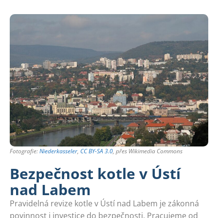
Fotografie:
Niederkasseler
,
CC BY-SA 3.0
, přes Wikimedia Commons
Bezpečnost kotle v Ústí
nad Labem
Pravidelná revize kotle v Ústí nad Labem je zákonná
povinnost i investice do bezpečnosti. Pracujeme od