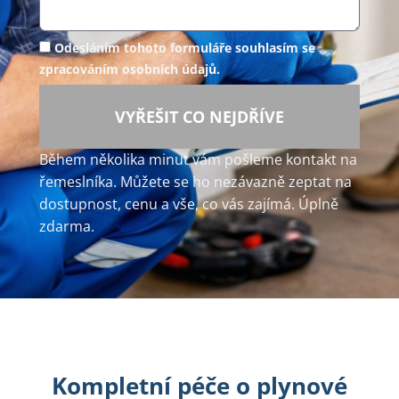
Odesláním tohoto formuláře souhlasím se
zpracováním osobních údajů.
VYŘEŠIT CO NEJDŘÍVE
Během několika minut vám pošleme kontakt na
řemeslníka. Můžete se ho nezávazně zeptat na
dostupnost, cenu a vše, co vás zajímá. Úplně
zdarma.
Kompletní péče o plynové