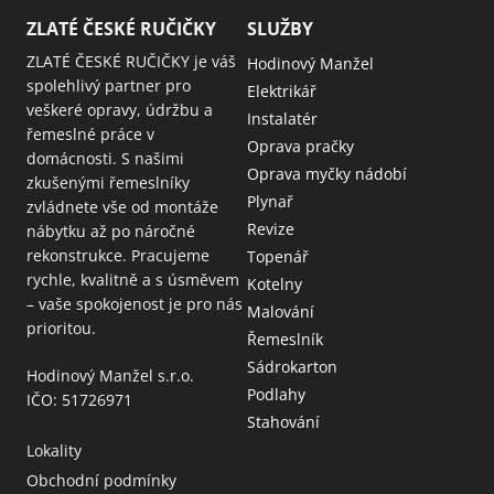
ZLATÉ ČESKÉ RUČIČKY
SLUŽBY
ZLATÉ ČESKÉ RUČIČKY je váš
Hodinový Manžel
spolehlivý partner pro
Elektrikář
veškeré opravy, údržbu a
Instalatér
řemeslné práce v
Oprava pračky
domácnosti. S našimi
Oprava myčky nádobí
zkušenými řemeslníky
Plynař
zvládnete vše od montáže
Revize
nábytku až po náročné
rekonstrukce. Pracujeme
Topenář
rychle, kvalitně a s úsměvem
Kotelny
– vaše spokojenost je pro nás
Malování
prioritou.
Řemeslník
Sádrokarton
Hodinový Manžel s.r.o.
Podlahy
IČO: 51726971
Stahování
Lokality
Obchodní podmínky