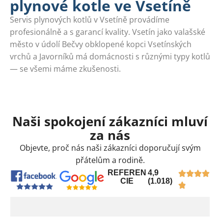
plynové kotle ve Vsetíně
Servis plynových kotlů v Vsetíně provádíme
profesionálně a s garancí kvality. Vsetín jako valašské
město v údolí Bečvy obklopené kopci Vsetínských
vrchů a Javorníků má domácnosti s různými typy kotlů
— se všemi máme zkušenosti.
Naši spokojení zákazníci mluví
za nás
Objevte, proč nás naši zákazníci doporučují svým
přátelům a rodině.
REFEREN
4,9
CIE
(1.018)