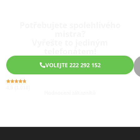
Potřebujete spolehlivého
mistra?
Vyřešte to jediným
telefonátem!
VOLEJTE 222 292 152
4,9 (1.018)
Hodnocení zákazníků