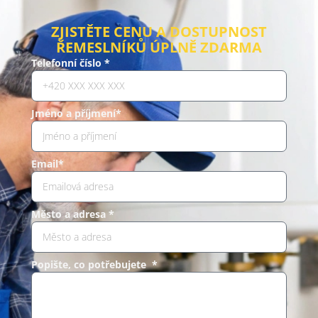
ZJISTĚTE CENU A DOSTUPNOST
ŘEMESLNÍKŮ ÚPLNĚ ZDARMA
Telefonní číslo *
Jméno a příjmení*
Email*
Město a adresa *
Popište, co potřebujete *