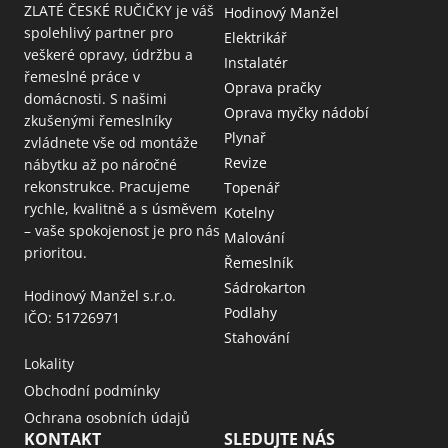
ZLATÉ ČESKÉ RUČIČKY je váš
Hodinový Manžel
spolehlivý partner pro
Elektrikář
veškeré opravy, údržbu a
Instalatér
řemeslné práce v
Oprava pračky
domácnosti. S našimi
Oprava myčky nádobí
zkušenými řemeslníky
Plynař
zvládnete vše od montáže
Revize
nábytku až po náročné
rekonstrukce. Pracujeme
Topenář
rychle, kvalitně a s úsměvem
Kotelny
– vaše spokojenost je pro nás
Malování
prioritou.
Řemeslník
Sádrokarton
Hodinový Manžel s.r.o.
Podlahy
IČO: 51726971
Stahování
Lokality
Obchodní podmínky
Ochrana osobních údajů
KONTAKT
SLEDUJTE NÁS