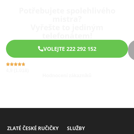
Potřebujete spolehlivého
mistra?
Vyřešte to jediným
telefonátem!
VOLEJTE 222 292 152
4,9 (1.018)
Hodnocení zákazníků
ZLATÉ ČESKÉ RUČIČKY
SLUŽBY