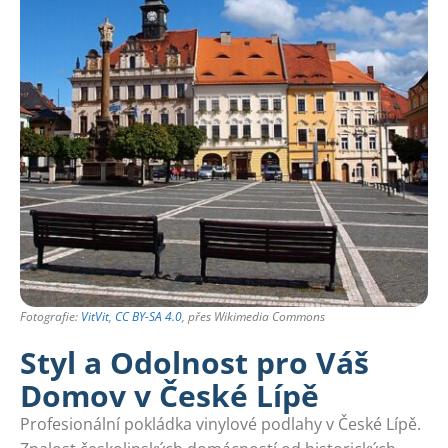
Fotografie:
VitVit
,
CC BY-SA 4.0
, přes Wikimedia Commons
Styl a Odolnost pro Váš
Domov v České Lípě
Profesionální pokládka vinylové podlahy v České Lípě.