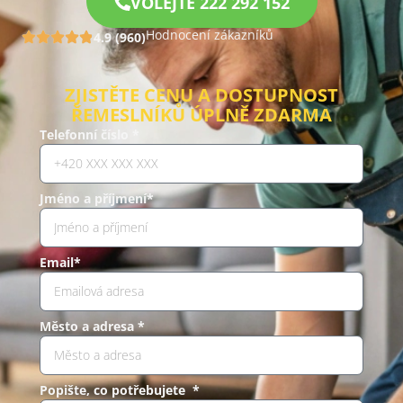
VOLEJTE 222 292 152
Hodnocení zákazníků
4.9 (960)
ZJISTĚTE CENU A DOSTUPNOST
ŘEMESLNÍKŮ ÚPLNĚ ZDARMA
Telefonní číslo *
Jméno a příjmení*
Email*
Město a adresa *
Popište, co potřebujete *