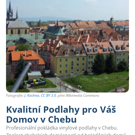
Fotografie:
J. Kachna
,
CC BY 3.0
, přes Wikimedia Commons
Kvalitní Podlahy pro Váš
Domov v Chebu
Profesionální pokládka vinylové podlahy v Chebu.