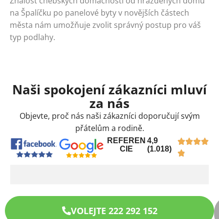
Znalost chebských domácností od hrázděných domů
na Špalíčku po panelové byty v novějších částech
města nám umožňuje zvolit správný postup pro váš
typ podlahy.
Naši spokojení zákazníci mluví
za nás
Objevte, proč nás naši zákazníci doporučují svým
přátelům a rodině.
REFEREN
4,9
CIE
(1.018)
VOLEJTE 222 292 152