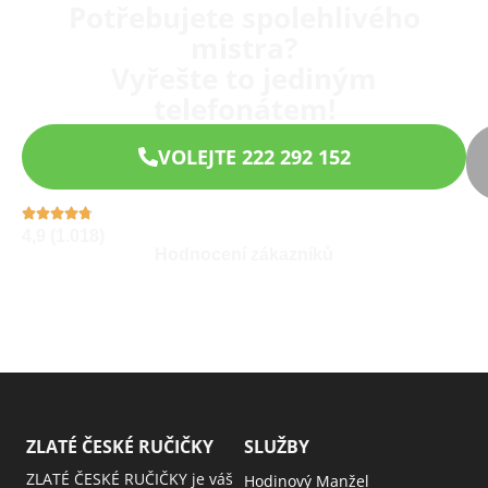
Potřebujete spolehlivého
mistra?
Vyřešte to jediným
telefonátem!
VOLEJTE 222 292 152
4,9 (1.018)
Hodnocení zákazníků
ZLATÉ ČESKÉ RUČIČKY
SLUŽBY
ZLATÉ ČESKÉ RUČIČKY je váš
Hodinový Manžel