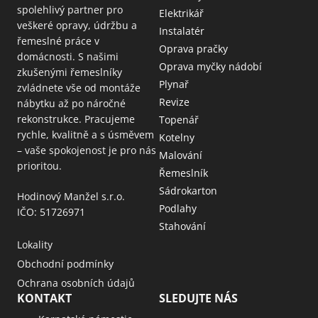
spolehlivý partner pro
Elektrikář
veškeré opravy, údržbu a
Instalatér
řemeslné práce v
Oprava pračky
domácnosti. S našimi
Oprava myčky nádobí
zkušenými řemeslníky
Plynař
zvládnete vše od montáže
Revize
nábytku až po náročné
rekonstrukce. Pracujeme
Topenář
rychle, kvalitně a s úsměvem
Kotelny
– vaše spokojenost je pro nás
Malování
prioritou.
Řemeslník
Sádrokarton
Hodinový Manžel s.r.o.
Podlahy
IČO: 51726971
Stahování
Lokality
Obchodní podmínky
Ochrana osobních údajů
KONTAKT
SLEDUJTE NÁS