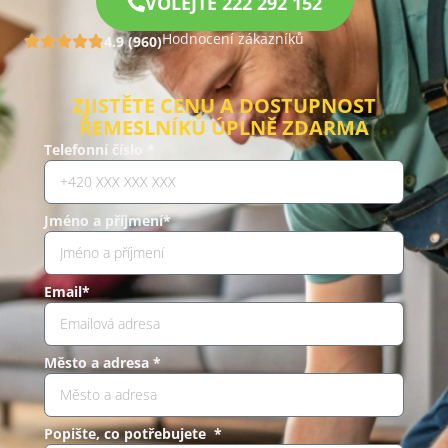
VOLEJTE 222 292 152
Hodnocení zákazníků
4.9 (960)
ZJISTĚTE CENU A DOSTUPNOST
ŘEMESLNÍKŮ ÚPLNĚ ZDARMA
Telefonní číslo *
Jméno a příjmení*
Email*
Město a adresa *
Popište, co potřebujete *