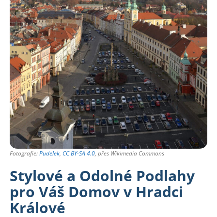
Fotografie:
Pudelek
,
CC BY-SA 4.0
, přes Wikimedia Commons
Stylové a Odolné Podlahy
pro Váš Domov v Hradci
Králové