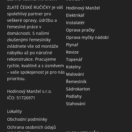
ZLATÉ ČESKÉ RUČIČKY je váš
Hodinový Manžel
spolehlivý partner pro
Elektrikář
veškeré opravy, údržbu a
Instalatér
řemeslné práce v
Oprava pračky
domácnosti. S našimi
Oprava myčky nádobí
zkušenými řemeslníky
Plynař
zvládnete vše od montáže
Revize
nábytku až po náročné
rekonstrukce. Pracujeme
Topenář
rychle, kvalitně a s úsměvem
Kotelny
– vaše spokojenost je pro nás
Malování
prioritou.
Řemeslník
Sádrokarton
Hodinový Manžel s.r.o.
Podlahy
IČO: 51726971
Stahování
Lokality
Obchodní podmínky
Ochrana osobních údajů