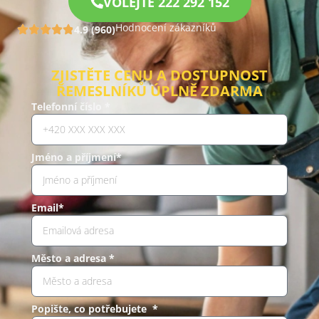
VOLEJTE 222 292 152
Hodnocení zákazníků
4.9 (960)
ZJISTĚTE CENU A DOSTUPNOST
ŘEMESLNÍKŮ ÚPLNĚ ZDARMA
Telefonní číslo *
Jméno a příjmení*
Email*
Město a adresa *
Popište, co potřebujete *