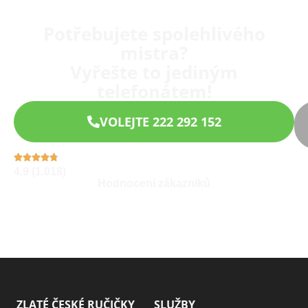
Potřebujete spolehlivého
mistra?
Vyřešte to jediným
telefonátem!
VOLEJTE 222 292 152
4,9 (1.018)
Hodnocení zákazníků
ZLATÉ ČESKÉ RUČIČKY
SLUŽBY