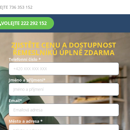
EJTE 736 353 152
VOLEJTE 222 292 152
ZJISTĚTE CENU A DOSTUPNOST
ŘEMESLNÍKŮ ÚPLNĚ ZDARMA
Telefonní číslo *
Jméno a příjmení*
Email*
Město a adresa *