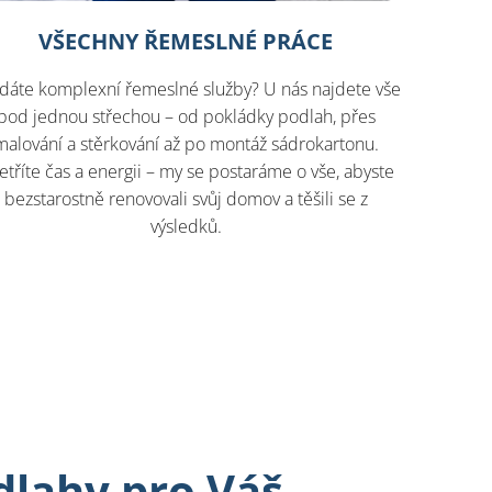
VŠECHNY ŘEMESLNÉ PRÁCE
dáte komplexní řemeslné služby? U nás najdete vše
pod jednou střechou – od pokládky podlah, přes
malování a stěrkování až po montáž sádrokartonu.
etříte čas a energii – my se postaráme o vše, abyste
bezstarostně renovovali svůj domov a těšili se z
výsledků.
dlahy pro Váš