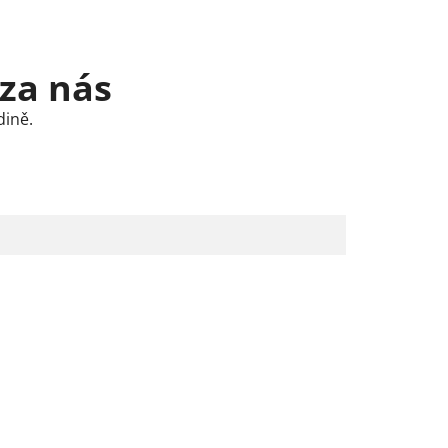
 za nás
dině.