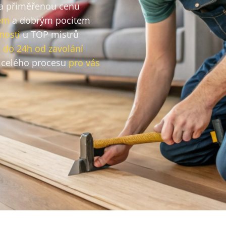
za přiměřenou cenu
em
a dobrým pocitem
nosti
u TOP mistrů
o
do 24h od zavolání
celého procesu
pro vás