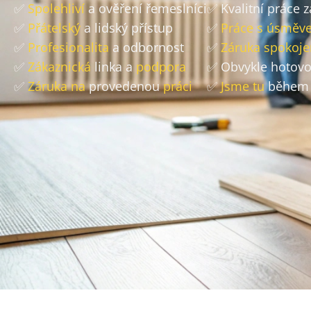
✅
Spolehliví
a ověření řemeslníci
✅ Kvalitní práce 
✅
Přátelský
a lidský přístup
✅
Práce s úsměv
✅
Profesionalita
a odbornost
✅
Záruka spokoje
✅
Zákaznická
linka a
podpora
✅ Obvykle hotov
✅
Záruka na
provedenou
práci
✅
Jsme tu
během 