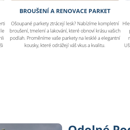
BROUŠENÍ A RENOVACE PARKET
rti
Ošoupané parkety ztrácejí lesk? Nabízíme kompletní
Hle
dle
broušení, tmelení a lakování, které obnoví krásu vašich
li
podlah. Proměníme vaše parkety na lesklé a elegantní
ši
kousky, které odrážejí váš vkus a kvalitu.
Uš
Odolné Po