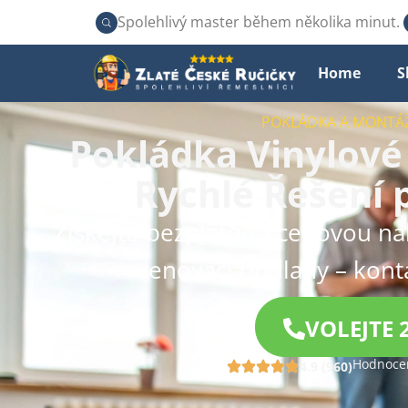
Spolehlivý master během několika minut.
Home
S
POKLÁDKA A MONTÁ
Pokládka Vinylové 
Rychlé Řešení p
Získejte bezplatnou cenovou n
renovaci podlahy – kont
VOLEJTE 
Hodnocen
4.9 (960)