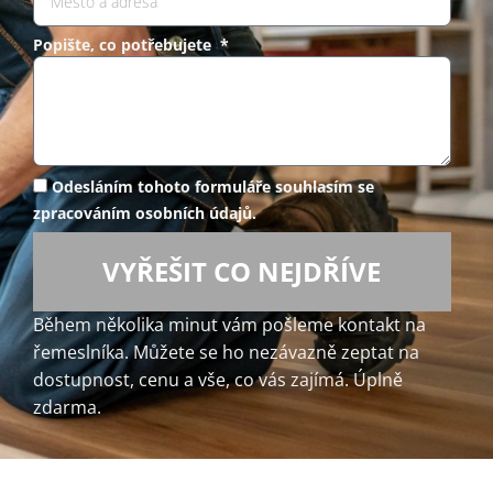
Popište, co potřebujete *
Odesláním tohoto formuláře souhlasím se
zpracováním osobních údajů.
VYŘEŠIT CO NEJDŘÍVE
Během několika minut vám pošleme kontakt na
řemeslníka. Můžete se ho nezávazně zeptat na
dostupnost, cenu a vše, co vás zajímá. Úplně
zdarma.