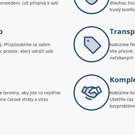
rovedení, což přispívá k vaší
dlouhou živo
trvalý komfo
p
Transp
ný. Přizpůsobíme se vašim
Nabízíme fér
 prostor, který odráží vaši
Víte přesně,
nečekaných 
Komple
 termíny, aby jste co nejdříve
Nabízíme ko
eme časové ztráty a stres
Ušetříte čas
bezproblémov