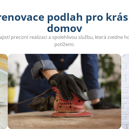
renovace podlah pro krás
domov
ajistí precizní realizaci a spolehlivou službu, která zvedne
potížemi.