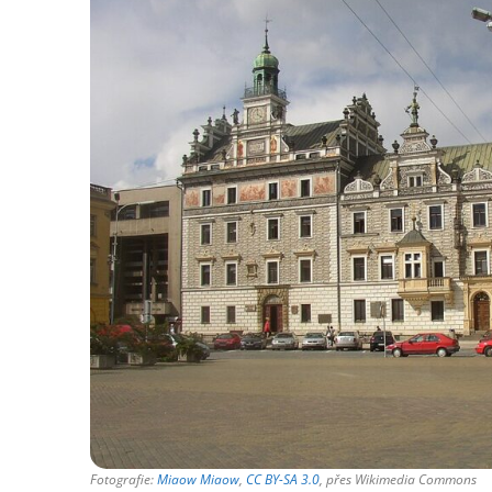
Fotografie:
Miaow Miaow
,
CC BY-SA 3.0
, přes Wikimedia Commons