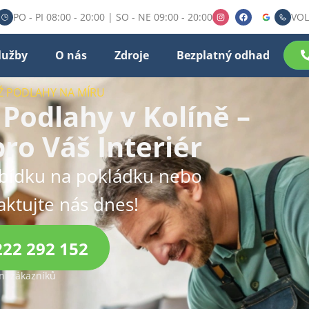
PO - PI 08:00 - 20:00 | SO - NE 09:00 - 20:00
VOL
lužby
O nás
Zdroje
Bezplatný odhad
Ž PODLAHY NA MÍRU
Podlahy v Kolíně –
ro Váš Interiér
abídku na pokládku nebo
aktujte nás dnes!
222 292 152
í zákazníků