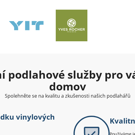
ní podlahové služby pro v
domov
Spolehněte se na kvalitu a zkušenosti našich podlahářů
ádku vinylových
Kvalitn
Používáme je