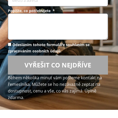
Popište, co potřebujete *
Odesláním tohoto formuláře souhlasím se
zpracováním osobních údajů.
VYŘEŠIT CO NEJDŘÍVE
Během několika minut vám pošleme kontakt na
řemeslníka. Můžete se ho nezávazně zeptat na
dostupnost, cenu a vše, co vás zajímá. Úplně
zdarma.