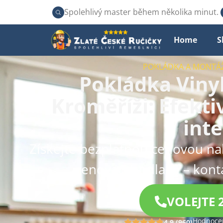
Spolehlivý master během několika minut.
Home
S
POKLÁDKA A MONTÁ
Pokládka Viny
Kroměříži: Efekti
inte
Získejte bezplatnou cenovou n
renovaci podlahy – kont
VOLEJTE 
Hodnocen
4.9 (960)