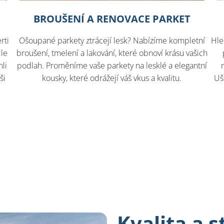
BROUŠENÍ A RENOVACE PARKET
rti
Ošoupané parkety ztrácejí lesk? Nabízíme kompletní
Hle
dle
broušení, tmelení a lakování, které obnoví krásu vašich
li
podlah. Proměníme vaše parkety na lesklé a elegantní
ši
kousky, které odrážejí váš vkus a kvalitu.
Uš
Kvalita a 