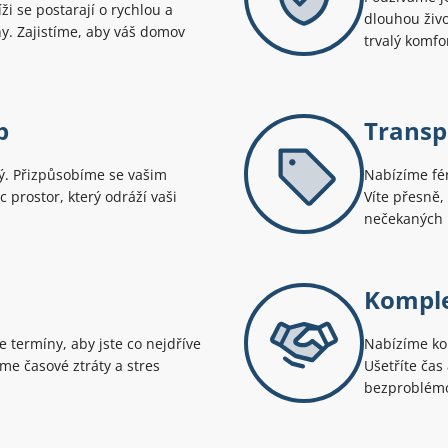
ži se postarají o rychlou a
dlouhou živo
hy. Zajistíme, aby váš domov
trvalý komfo
p
Transp
ný. Přizpůsobíme se vašim
Nabízíme fér
 prostor, který odráží vaši
Víte přesně,
nečekaných 
Komple
 termíny, aby jste co nejdříve
Nabízíme ko
eme časové ztráty a stres
Ušetříte čas
bezproblémov