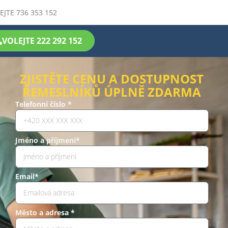
EJTE 736 353 152
VOLEJTE 222 292 152
ZJISTĚTE CENU A DOSTUPNOST
ŘEMESLNÍKŮ ÚPLNĚ ZDARMA
Telefonní číslo *
Jméno a příjmení*
Email*
Město a adresa *