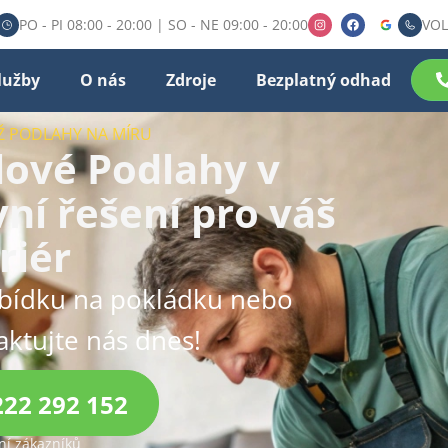
PO - PI 08:00 - 20:00 | SO - NE 09:00 - 20:00
VOL
lužby
O nás
Zdroje
Bezplatný odhad
Ž PODLAHY NA MÍRU
lové Podlahy v
vní řešení pro váš
riér
abídku na pokládku nebo
aktujte nás dnes!
222 292 152
í zákazníků