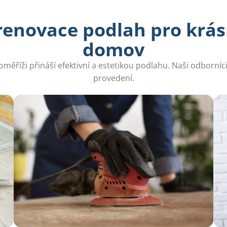
renovace podlah pro krás
domov
ěříži přináší efektivní a estetikou podlahu. Naši odborníci za
provedení.