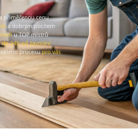
za přiměřenou cenu
em
a dobrým pocitem
nosti
u TOP mistrů
o
do 24h od zavolání
celého procesu
pro vás