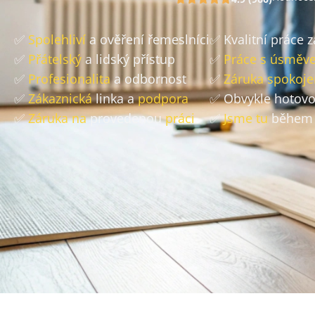
✅
Spolehliví
a ověření řemeslníci
✅ Kvalitní práce 
✅
Přátelský
a lidský přístup
✅
Práce s úsměv
✅
Profesionalita
a odbornost
✅
Záruka spokoje
✅
Zákaznická
linka a
podpora
✅ Obvykle hotov
✅
Záruka na
provedenou
práci
✅
Jsme tu
během 