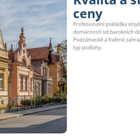
ceny
Profesionální pokládka viny
domácností od barokních do
Podzámecké a Květné zahrad
typ podlahy.