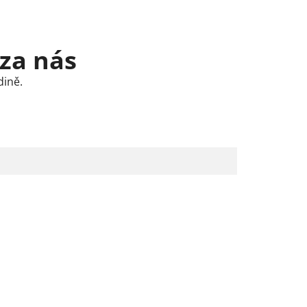
 za nás
dině.