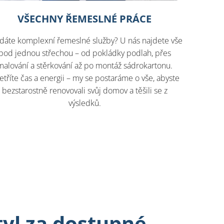
VŠECHNY ŘEMESLNÉ PRÁCE
dáte komplexní řemeslné služby? U nás najdete vše
pod jednou střechou – od pokládky podlah, přes
malování a stěrkování až po montáž sádrokartonu.
etříte čas a energii – my se postaráme o vše, abyste
bezstarostně renovovali svůj domov a těšili se z
výsledků.
styl za dostupné