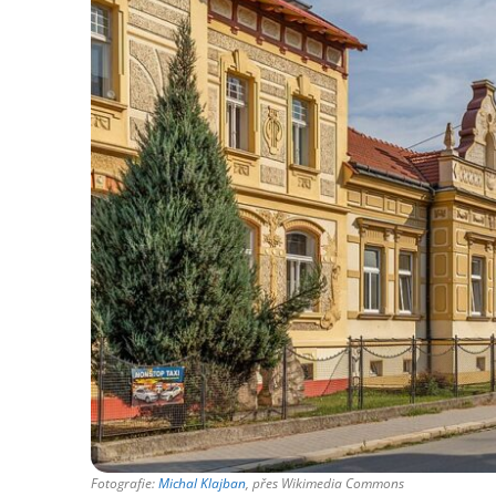
Fotografie:
Michal Klajban
, přes Wikimedia Commons