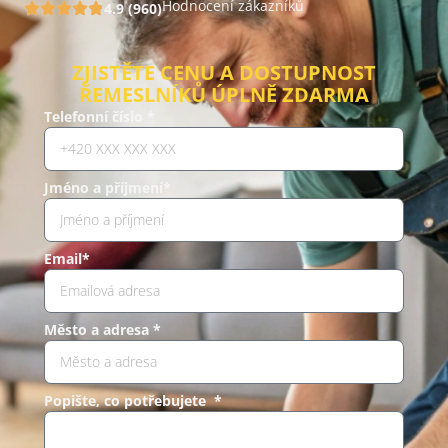
Hodnocení zákazníků
4.9 (960)
ZJISTĚTE CENU A DOSTUPNOST
ŘEMESLNÍKŮ ÚPLNĚ ZDARMA
Telefonní číslo *
Jméno a příjmení*
Email*
Město a adresa *
Popište, co potřebujete *