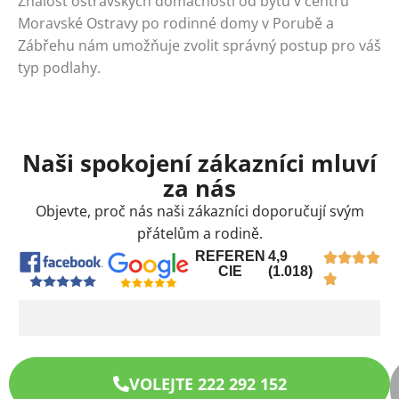
Znalost ostravských domácností od bytů v centru
Moravské Ostravy po rodinné domy v Porubě a
Zábřehu nám umožňuje zvolit správný postup pro váš
typ podlahy.
Naši spokojení zákazníci mluví
za nás
Objevte, proč nás naši zákazníci doporučují svým
přátelům a rodině.
REFEREN
4,9
CIE
(1.018)
VOLEJTE 222 292 152