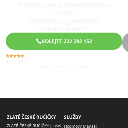
Potřebujete spolehlivého
mistra?
Vyřešte to jediným
telefonátem!
VOLEJTE 222 292 152
4,9 (1.018)
Hodnocení zákazníků
ZLATÉ ČESKÉ RUČIČKY
SLUŽBY
ZLATÉ ČESKÉ RUČIČKY je váš
Hodinový Manžel