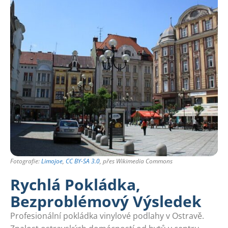
Fotografie:
Limojoe
,
CC BY-SA 3.0
, přes Wikimedia Commons
Rychlá Pokládka,
Bezproblémový Výsledek
Profesionální pokládka vinylové podlahy v Ostravě.