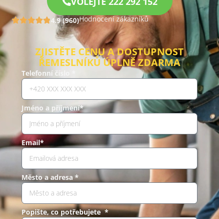
VOLEJTE 222 292 152
Hodnocení zákazníků
4.9 (960)
ZJISTĚTE CENU A DOSTUPNOST
ŘEMESLNÍKŮ ÚPLNĚ ZDARMA
Telefonní číslo *
Jméno a příjmení*
Email*
Město a adresa *
Popište, co potřebujete *