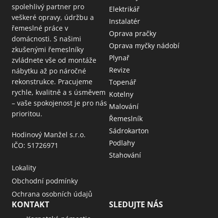
spolehlivý partner pro
Elektrikář
veškeré opravy, údržbu a
Instalatér
řemeslné práce v
Oprava pračky
domácnosti. S našimi
Oprava myčky nádobí
zkušenými řemeslníky
Plynař
zvládnete vše od montáže
Revize
nábytku až po náročné
rekonstrukce. Pracujeme
Topenář
rychle, kvalitně a s úsměvem
Kotelny
– vaše spokojenost je pro nás
Malování
prioritou.
Řemeslník
Sádrokarton
Hodinový Manžel s.r.o.
Podlahy
IČO: 51726971
Stahování
Lokality
Obchodní podmínky
Ochrana osobních údajů
KONTAKT
SLEDUJTE NÁS