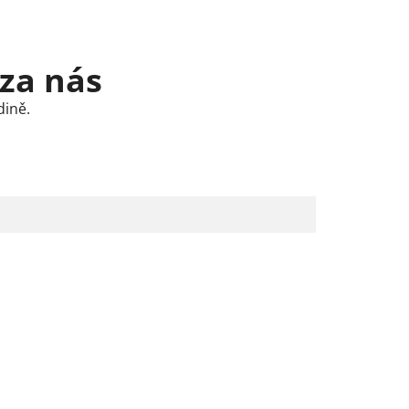
 za nás
dině.