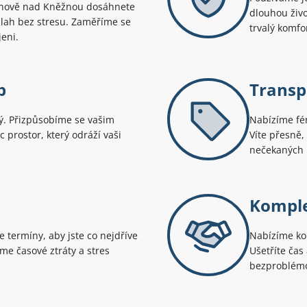
hnově nad Kněžnou dosáhnete
dlouhou živo
dlah bez stresu. Zaměříme se
trvalý komfo
jeni.
p
Transp
ný. Přizpůsobíme se vašim
Nabízíme fér
 prostor, který odráží vaši
Víte přesně,
nečekaných 
Komple
 termíny, aby jste co nejdříve
Nabízíme ko
eme časové ztráty a stres
Ušetříte čas
bezproblémov