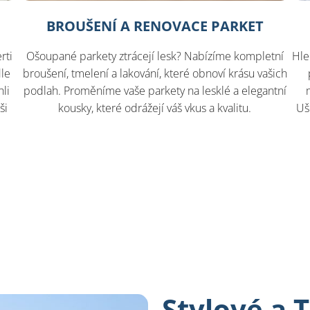
BROUŠENÍ A RENOVACE PARKET
rti
Ošoupané parkety ztrácejí lesk? Nabízíme kompletní
Hle
dle
broušení, tmelení a lakování, které obnoví krásu vašich
li
podlah. Proměníme vaše parkety na lesklé a elegantní
ši
kousky, které odrážejí váš vkus a kvalitu.
Uš
Stylové a 