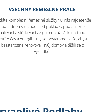
VŠECHNY ŘEMESLNÉ PRÁCE
dáte komplexní řemeslné služby? U nás najdete vše
pod jednou střechou – od pokládky podlah, přes
malování a stěrkování až po montáž sádrokartonu.
etříte čas a energii – my se postaráme o vše, abyste
bezstarostně renovovali svůj domov a těšili se z
výsledků.
Trvanlivé Podlahy