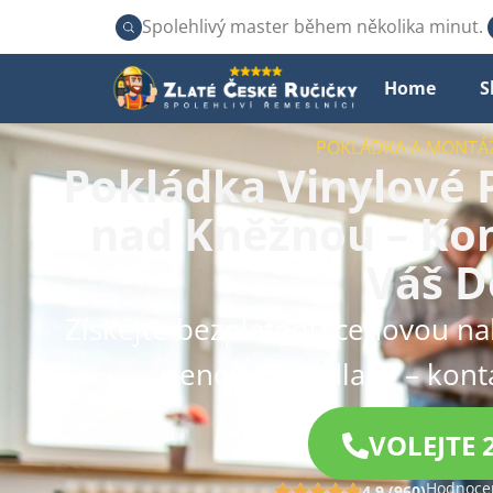
Spolehlivý master během několika minut.
Home
S
POKLÁDKA A MONTÁ
Pokládka Vinylové 
nad Kněžnou – Kom
Váš 
Získejte bezplatnou cenovou n
renovaci podlahy – kont
VOLEJTE 
Hodnocen
4.9 (960)