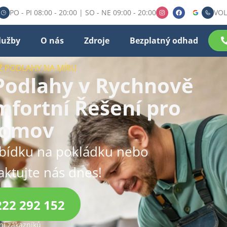
PO - PI 08:00 - 20:00 | SO - NE 09:00 - 20:00
VOL
lužby
O nás
Zdroje
Bezplatný odhad
Ž PODLAHY NA MÍRU
Podlahy v Rychnově
fortní Řešení pro
Domov
abídku na pokládku nebo
aktujte nás dnes!
222 292 152
í zákazníků