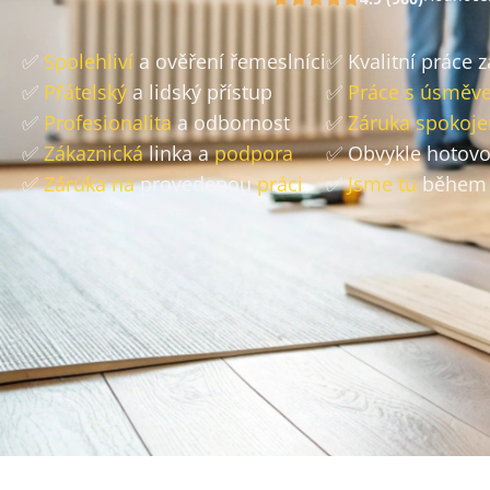
✅
Spolehliví
a ověření řemeslníci
✅ Kvalitní práce 
✅
Přátelský
a lidský přístup
✅
Práce s úsměv
✅
Profesionalita
a odbornost
✅
Záruka spokoje
✅
Zákaznická
linka a
podpora
✅ Obvykle hotov
✅
Záruka na
provedenou
práci
✅
Jsme tu
během 