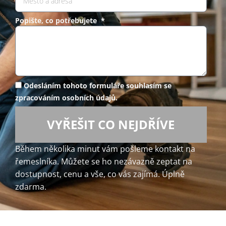
Popište, co potřebujete *
Odesláním tohoto formuláře souhlasím se
zpracováním osobních údajů.
VYŘEŠIT CO NEJDŘÍVE
Během několika minut vám pošleme kontakt na
řemeslníka. Můžete se ho nezávazně zeptat na
dostupnost, cenu a vše, co vás zajímá. Úplně
zdarma.