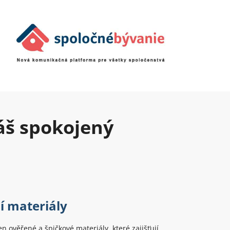
áš spokojený
í materiály
n ověřené a špičkové materiály, které zajišťují