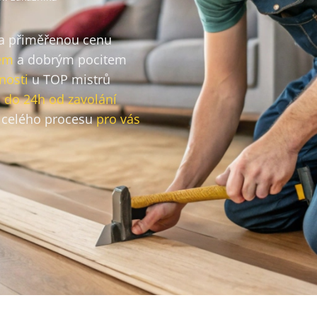
za přiměřenou cenu
em
a dobrým pocitem
nosti
u TOP mistrů
o
do 24h od zavolání
celého procesu
pro vás