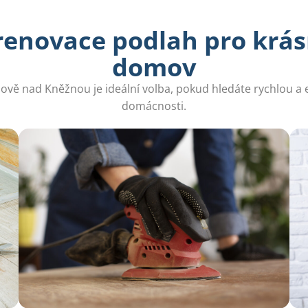
renovace podlah pro krás
domov
ově nad Kněžnou je ideální volba, pokud hledáte rychlou a e
domácnosti.