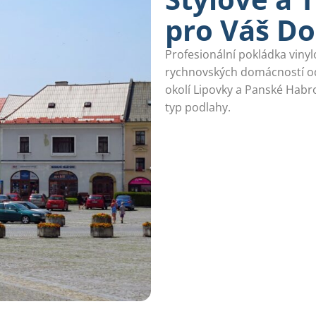
pro Váš D
Profesionální pokládka viny
rychnovských domácností o
okolí Lipovky a Panské Hab
typ podlahy.