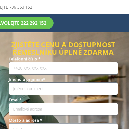
EJTE 736 353 152
VOLEJTE 222 292 152
ZJISTĚTE CENU A DOSTUPNOST
ŘEMESLNÍKŮ ÚPLNĚ ZDARMA
Telefonní číslo *
Jméno a příjmení*
Email*
Město a adresa *