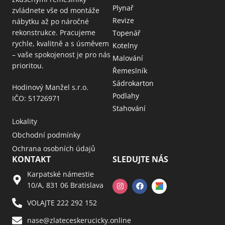
Plynař
zvládnete vše od montáže
Revize
nábytku až po náročné
rekonstrukce. Pracujeme
Topenář
rychle, kvalitně a s úsměvem
Kotelny
– vaše spokojenost je pro nás
Malování
prioritou.
Řemeslník
Sádrokarton
Hodinový Manžel s.r.o.
Podlahy
IČO: 51726971
Stahování
Lokality
Obchodní podmínky
Ochrana osobních údajů
KONTAKT
SLEDUJTE NÁS
Karpatské námestie
10/A, 831 06 Bratislava
VOLAJTE 222 292 152
nase@zlateceskerucicky.online