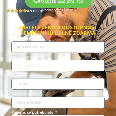
VOLEJTE 222 292 152
Hodnocení zákazníků
4.9 (960)
ZJISTĚTE CENU A DOSTUPNOST
ŘEMESLNÍKŮ ÚPLNĚ ZDARMA
Telefonní číslo *
Jméno a příjmení*
Email*
Město a adresa *
Popište, co potřebujete *