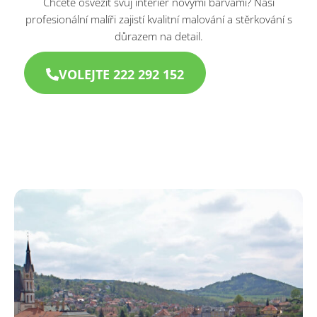
Chcete osvěžit svůj interiér novými barvami? Naši
profesionální malíři zajistí kvalitní malování a stěrkování s
důrazem na detail.
VOLEJTE 222 292 152