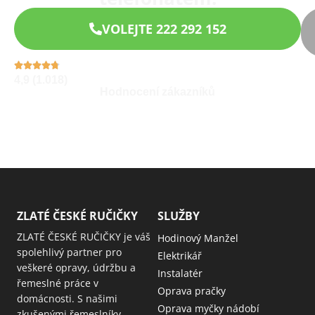
VOLEJTE 222 292 152
4,9 (1.018)
Hodnocení zákazníků
ZLATÉ ČESKÉ RUČIČKY
SLUŽBY
ZLATÉ ČESKÉ RUČIČKY je váš
Hodinový Manžel
spolehlivý partner pro
Elektrikář
veškeré opravy, údržbu a
Instalatér
řemeslné práce v
Oprava pračky
domácnosti. S našimi
Oprava myčky nádobí
zkušenými řemeslníky