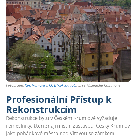
Fotografie:
Ron Van Oers
,
CC BY-SA 3.0 IGO
, přes Wikimedia Commons
Profesionální Přístup k
Rekonstrukcím
Rekonstrukce bytu v Českém Krumlově vyžaduje
řemeslníky, kteří znají místní zástavbu. Český Krumlov
jako pohádkové město nad Vltavou se zámkem