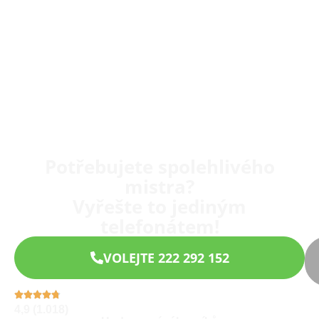
Potřebujete spolehlivého
mistra?
Vyřešte to jediným
telefonátem!
VOLEJTE 222 292 152
4,9 (1.018)