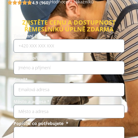
Hodnocení zákazníků
4.9 (960)
ZJISTĚTE CENU A DOSTUPNOST
ŘEMESLNÍKŮ ÚPLNĚ ZDARMA
Telefonní číslo *
Jméno a příjmení*
Email*
Město a adresa *
Popište, co potřebujete *