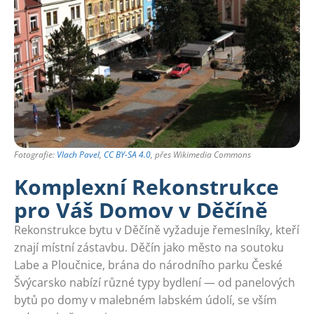
Fotografie:
Vlach Pavel
,
CC BY-SA 4.0
, přes Wikimedia Commons
Komplexní Rekonstrukce
pro Váš Domov v Děčíně
Rekonstrukce bytu v Děčíně vyžaduje řemeslníky, kteří
znají místní zástavbu. Děčín jako město na soutoku
Labe a Ploučnice, brána do národního parku České
Švýcarsko nabízí různé typy bydlení — od panelových
bytů po domy v malebném labském údolí, se vším