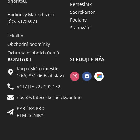
prioritou.
Řemeslník
Sádrokarton
Hodinový Manžel s.r.o.
Podlahy
IČO: 51726971
Stahování
Lokality
Obchodní podmínky
Ochrana osobních údajů
KONTAKT
SLEDUJTE NÁS
Karpatské námestie
10/A, 831 06 Bratislava
VOLAJTE 222 292 152
nase@zlateceskerucicky.online
KARIÉRA PRO
ŘEMESLNÍKY