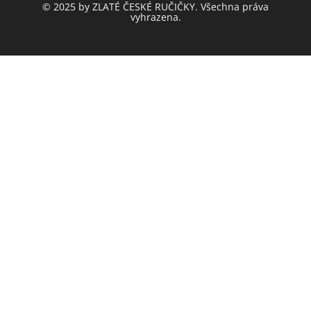
© 2025 by ZLATÉ ČESKÉ RUČIČKY. Všechna práva
vyhrazena.