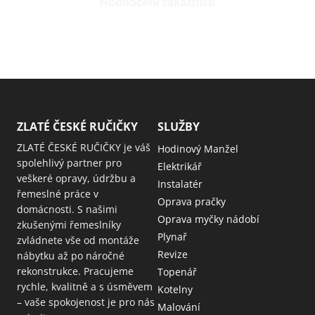
Hodnocení zákazníků
ZLATÉ ČESKÉ RUČIČKY
SLUŽBY
ZLATÉ ČESKÉ RUČIČKY je váš
Hodinový Manžel
spolehlivý partner pro
Elektrikář
veškeré opravy, údržbu a
Instalatér
řemeslné práce v
Oprava pračky
domácnosti. S našimi
Oprava myčky nádobí
zkušenými řemeslníky
Plynař
zvládnete vše od montáže
Revize
nábytku až po náročné
rekonstrukce. Pracujeme
Topenář
rychle, kvalitně a s úsměvem
Kotelny
– vaše spokojenost je pro nás
Malování