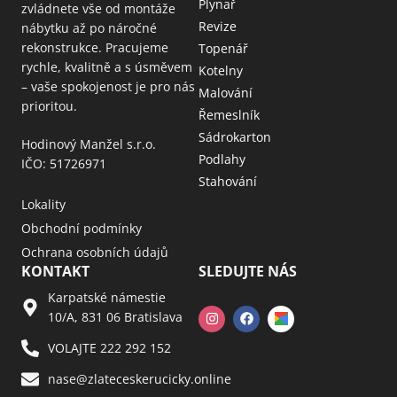
Plynař
zvládnete vše od montáže
Revize
nábytku až po náročné
rekonstrukce. Pracujeme
Topenář
rychle, kvalitně a s úsměvem
Kotelny
– vaše spokojenost je pro nás
Malování
prioritou.
Řemeslník
Sádrokarton
Hodinový Manžel s.r.o.
Podlahy
IČO: 51726971
Stahování
Lokality
Obchodní podmínky
Ochrana osobních údajů
KONTAKT
SLEDUJTE NÁS
Karpatské námestie
10/A, 831 06 Bratislava
VOLAJTE 222 292 152
nase@zlateceskerucicky.online