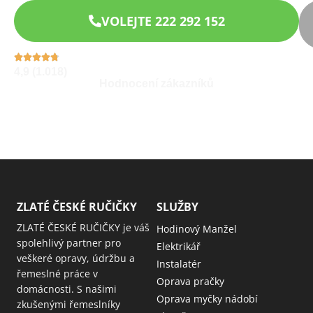
VOLEJTE 222 292 152
4,9 (1.018)
Hodnocení zákazníků
ZLATÉ ČESKÉ RUČIČKY
SLUŽBY
ZLATÉ ČESKÉ RUČIČKY je váš
Hodinový Manžel
spolehlivý partner pro
Elektrikář
veškeré opravy, údržbu a
Instalatér
řemeslné práce v
Oprava pračky
domácnosti. S našimi
Oprava myčky nádobí
zkušenými řemeslníky