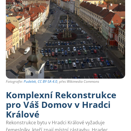
Fotografie:
Pudelek
,
CC BY-SA 4.0
, přes Wikimedia Commons
Komplexní Rekonstrukce
pro Váš Domov v Hradci
Králové
Rekonstrukce bytu v Hradci Králové vyžaduje
řemeslníky, kteří znají místní zástavbu. Hradec