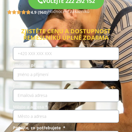
VOLEJTE 222 292 152
Hodnocení zákazníků
4.9 (960)
ZJISTĚTE CENU A DOSTUPNOST
ŘEMESLNÍKŮ ÚPLNĚ ZDARMA
Telefonní číslo *
Jméno a příjmení*
Email*
Město a adresa *
Popište, co potřebujete *