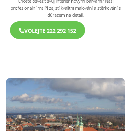
Chcete osvěžit svůj interiér novými barvami? Naši
profesionální malíři zajistí kvalitní malování a stěrkování s
důrazem na detail.
VOLEJTE 222 292 152