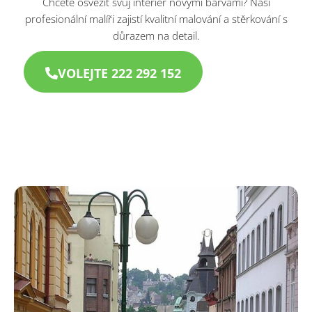
Chcete osvěžit svůj interiér novými barvami? Naši
profesionální malíři zajistí kvalitní malování a stěrkování s
důrazem na detail.
VOLEJTE 222 292 152