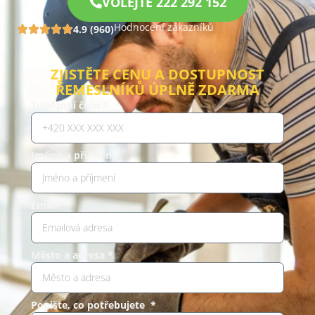
VOLEJTE 222 292 152
Hodnocení zákazníků
4.9 (960)
ZJISTĚTE CENU A DOSTUPNOST
ŘEMESLNÍKŮ ÚPLNĚ ZDARMA
Telefonní číslo *
Jméno a příjmení*
Email*
Město a adresa *
Popište, co potřebujete *