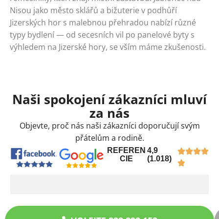
Nisou jako město sklářů a bižuterie v podhůří
Jizerských hor s malebnou přehradou nabízí různé
typy bydlení — od secesních vil po panelové byty s
výhledem na Jizerské hory, se vším máme zkušenosti.
Naši spokojení zákazníci mluví
za nás
Objevte, proč nás naši zákazníci doporučují svým
přátelům a rodině.
REFEREN
4,9
CIE
(1.018)