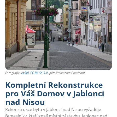
Fotografie:
cs:ŠJů
,
CC BY-SA 3.0
, přes Wikimedia Commons
Kompletní Rekonstrukce
pro Váš Domov v Jablonci
nad Nisou
Rekonstrukce bytu v Jablonci nad Nisou vyžaduje
řemeslníky, kteří znají místní zástavbu. Jablonec nad