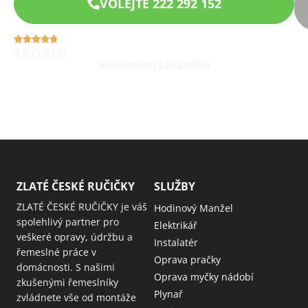
VOLEJTE 222 292 152
4,9 (1.018)
Hodnocení zákazníků
ZLATÉ ČESKÉ RUČIČKY
SLUŽBY
ZLATÉ ČESKÉ RUČIČKY je váš
Hodinový Manžel
spolehlivý partner pro
Elektrikář
veškeré opravy, údržbu a
Instalatér
řemeslné práce v
Oprava pračky
domácnosti. S našimi
Oprava myčky nádobí
zkušenými řemeslníky
Plynař
zvládnete vše od montáže