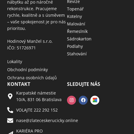
Revize
nábytku až po náročné
rekonstrukce. Pracujeme
Topenář
rychle, kvalitně a s úsměvem
Kotelny
– vaše spokojenost je pro nás
Malování
prioritou.
Řemeslník
Sádrokarton
Hodinový Manžel s.r.o.
Podlahy
IČO: 51726971
Stahování
Lokality
Obchodní podmínky
Ochrana osobních údajů
KONTAKT
SLEDUJTE NÁS
Karpatské námestie
10/A, 831 06 Bratislava
VOLAJTE 222 292 152
nase@zlateceskerucicky.online
KARIÉRA PRO