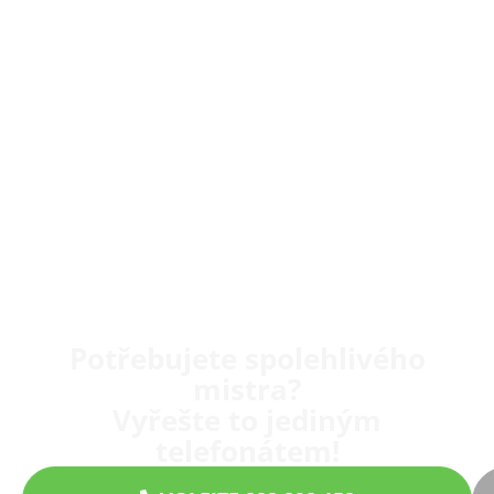
Potřebujete spolehlivého
mistra?
Vyřešte to jediným
telefonátem!