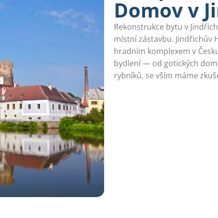
Domov v Ji
Rekonstrukce bytu v Jindřich
místní zástavbu. Jindřichův 
hradním komplexem v Česku 
bydlení — od gotických dom
rybníků, se vším máme zkuš