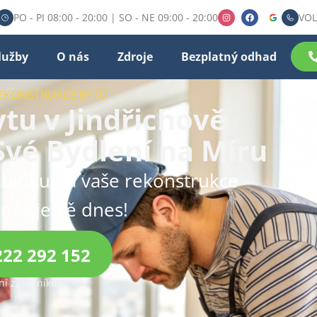
PO - PI 08:00 - 20:00 | SO - NE 09:00 - 20:00
VOL
lužby
O nás
Zdroje
Bezplatný odhad
REKONSTRUKCE BYTŮ
tu v Jindřichově
Své Bydlení na Míru
bídku na vaše rekonstrukce
 nás ještě dnes!
222 292 152
í zákazníků