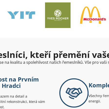
lníci, kteří přemění vaše
e na kvalitu a spolehlivost našich řemeslníků. Vše pro vaši
vost na Prvním
Komple
ě Hradci
Všechny řeme
razem na detail a
energii.
litní rekonstrukci, která vám
st.