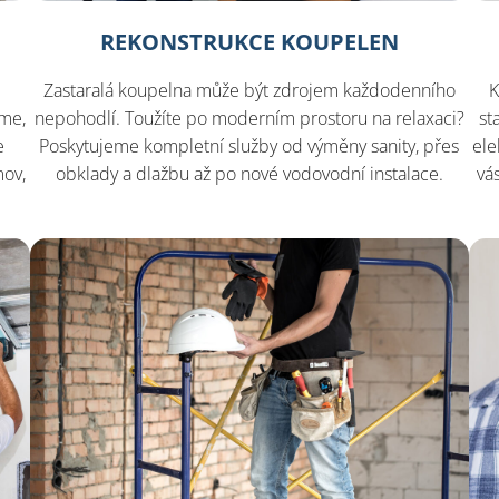
REKONSTRUKCE KOUPELEN
Zastaralá koupelna může být zdrojem každodenního
K
íme,
nepohodlí. Toužíte po moderním prostoru na relaxaci?
st
e
Poskytujeme kompletní služby od výměny sanity, přes
ele
mov,
obklady a dlažbu až po nové vodovodní instalace.
vá