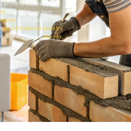
za přiměřenou cenu
em
a dobrým pocitem
enosti
u TOP řemeslníků
vo
do 24 hodin od zavolání
 celého procesu
pro vás