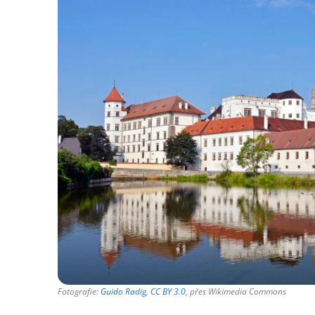
Fotografie:
Guido Radig
,
CC BY 3.0
, přes Wikimedia Commons