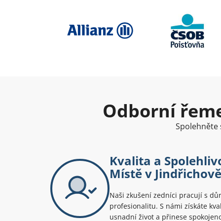
Odborní řemes
Spolehněte s
Kvalita a Spolehli
Místě v Jindřichov
Naši zkušení zedníci pracují s dů
profesionalitu. S námi získáte kva
usnadní život a přinese spokojeno