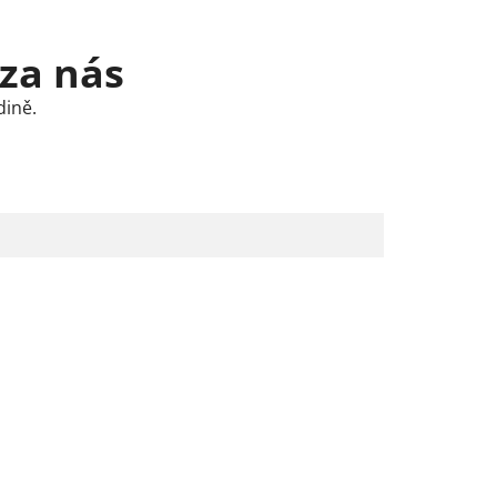
 za nás
dině.