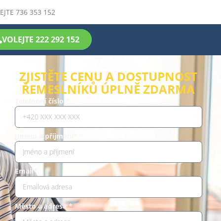
EJTE 736 353 152
VOLEJTE 222 292 152
ZJISTĚTE CENU A DOSTUPNOST
ŘEMESLNÍKŮ ÚPLNĚ ZDARMA
Telefonní číslo *
Jméno a příjmení*
Email*
Město a adresa *