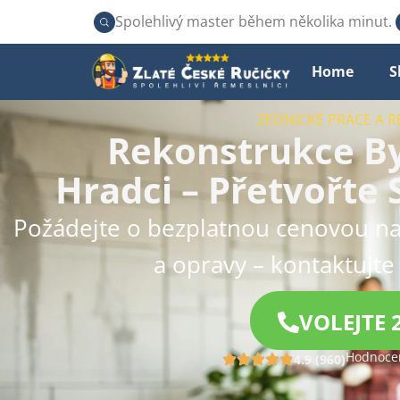
Spolehlivý master během několika minut.
Home
S
ZEDNICKÉ PRÁCE A 
Rekonstrukce By
Hradci – Přetvořte 
Požádejte o bezplatnou cenovou na
a opravy – kontaktujte
VOLEJTE 
Hodnocen
4.9 (960)