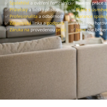
✅
Spolehliví
a ověření řemeslníci
✅ Kvalitní práce 
✅
Přátelský
a lidský přístup
✅
Práce s úsměv
✅
Profesionalita
a odbornost
✅
Garance spokoj
✅
Zákaznická
linka a
podpora
✅ Většinou hoto
✅
Záruka na
provedenou
práci
✅
Jsme
zde během