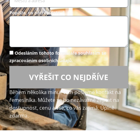
Popište, co potřebujete *
Odesláním tohoto formuláře souhlasím se
zpracováním osobních údajů.
VYŘEŠIT CO NEJDŘÍVE
Během několika minut vám pošleme kontakt na
řemeslníka. Můžete se ho nezávazně zeptat na
dostupnost, cenu a vše, co vás zajímá. Úplně
zdarma.