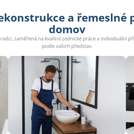
ekonstrukce a řemeslné p
domov
radci, zaměřená na kvalitní zednické práce a individuální p
podle vašich představ.