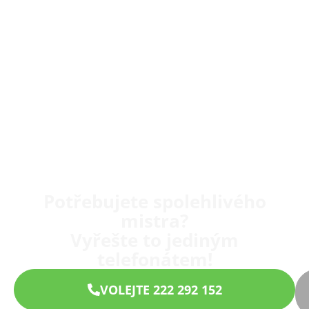
Potřebujete spolehlivého
mistra?
Vyřešte to jediným
telefonátem!
VOLEJTE 222 292 152