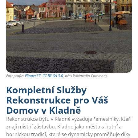
Fotografie:
Flipper77
,
CC BY-SA 3.0
, přes Wikimedia Commons
Kompletní Služby
Rekonstrukce pro Váš
Domov v Kladně
Rekonstrukce bytu v Kladně vyžaduje řemeslníky, kteří
znají místní zástavbu. Kladno jako město s hutní a
hornickou tradicí, které se dynamicky proměňuje díky