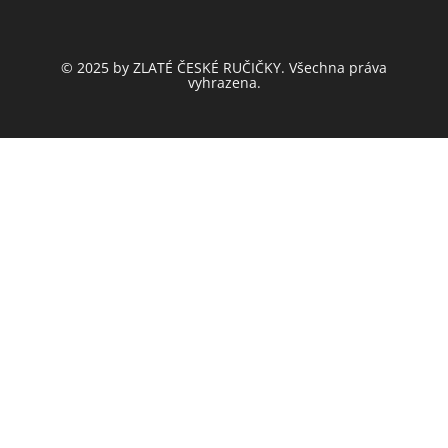
© 2025 by ZLATÉ ČESKÉ RUČIČKY. Všechna práva
vyhrazena.