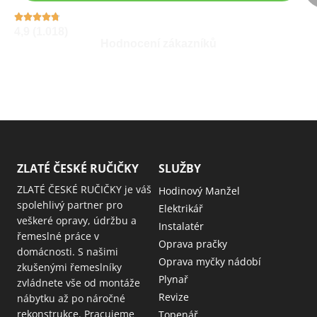
4,9 (1.018)
Hodnocení zákazníků
ZLATÉ ČESKÉ RUČIČKY
SLUŽBY
ZLATÉ ČESKÉ RUČIČKY je váš
Hodinový Manžel
spolehlivý partner pro
Elektrikář
veškeré opravy, údržbu a
Instalatér
řemeslné práce v
Oprava pračky
domácnosti. S našimi
Oprava myčky nádobí
zkušenými řemeslníky
Plynař
zvládnete vše od montáže
Revize
nábytku až po náročné
rekonstrukce. Pracujeme
Topenář