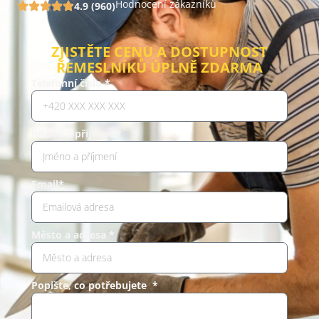
Hodnocení zákazníků
4.9 (960)
ZJISTĚTE CENU A DOSTUPNOST
ŘEMESLNÍKŮ ÚPLNĚ ZDARMA
Telefonní číslo *
Jméno a příjmení*
Email*
Město a adresa *
Popište, co potřebujete *