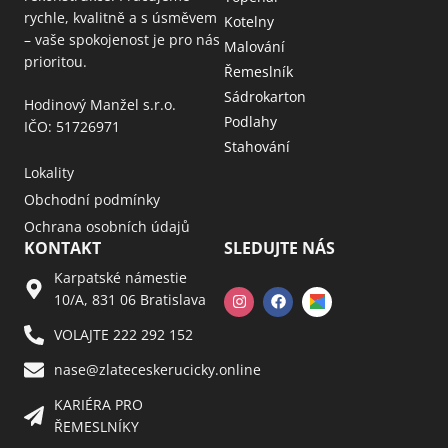
rychle, kvalitně a s úsměvem
Kotelny
– vaše spokojenost je pro nás
Malování
prioritou.
Řemeslník
Sádrokarton
Hodinový Manžel s.r.o.
Podlahy
IČO: 51726971
Stahování
Lokality
Obchodní podmínky
Ochrana osobních údajů
KONTAKT
SLEDUJTE NÁS
Karpatské námestie
10/A, 831 06 Bratislava
VOLAJTE 222 292 152
nase@zlateceskerucicky.online
KARIÉRA PRO
ŘEMESLNÍKY