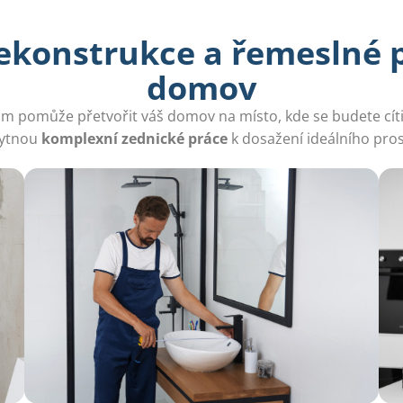
ekonstrukce a řemeslné p
domov
m pomůže přetvořit váš domov na místo, kde se budete cíti
ytnou
komplexní zednické práce
k dosažení ideálního pros