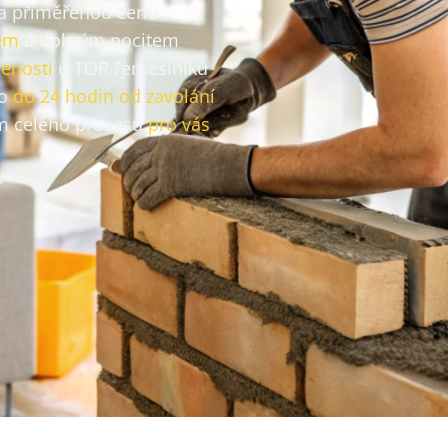
za přiměřenou cenu
em
a dobrým pocitem
enosti
u TOP řemeslníků
vo
do 24 hodin od zavolání
 celého procesu
pro vás