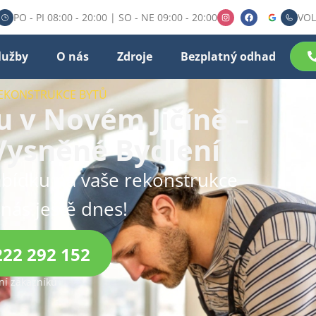
PO - PI 08:00 - 20:00 | SO - NE 09:00 - 20:00
VOL
lužby
O nás
Zdroje
Bezplatný odhad
REKONSTRUKCE BYTŮ
 v Novém Jičíně –
 Vysněné Bydlení
bídku na vaše rekonstrukce
 nás ještě dnes!
222 292 152
í zákazníků