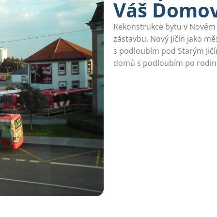
Váš Domo
Rekonstrukce bytu v Novém Ji
zástavbu. Nový Jičín jako 
s podloubím pod Starým Jičí
domů s podloubím po rodinn