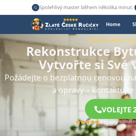
Spolehlivý master během několika minut.
Home
S
ZEDNICKÉ PRÁCE A 
Rekonstrukce Bytu
Vytvořte si Své
Požádejte o bezplatnou cenovou na
a opravy – kontaktujte
VOLEJTE 
Hodnocen
4.9 (960)