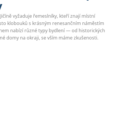
v
číně vyžaduje řemeslníky, kteří znají místní
město klobouků s krásným renesančním náměstím
nem nabízí různé typy bydlení — od historických
é domy na okraji, se vším máme zkušenosti.