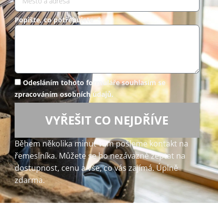
Popište, co potřebujete *
Odesláním tohoto formuláře souhlasím se
zpracováním osobních údajů.
VYŘEŠIT CO NEJDŘÍVE
Během několika minut vám pošleme kontakt na
řemeslníka. Můžete se ho nezávazně zeptat na
dostupnost, cenu a vše, co vás zajímá. Úplně
zdarma.