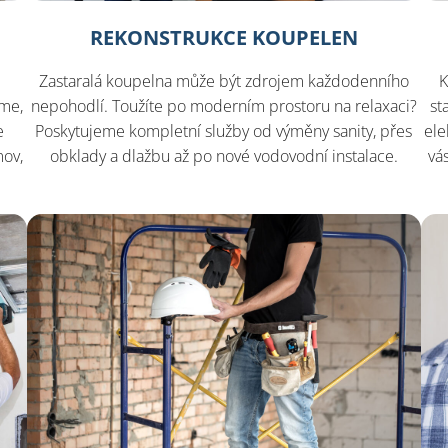
REKONSTRUKCE KOUPELEN
Zastaralá koupelna může být zdrojem každodenního
K
íme,
nepohodlí. Toužíte po moderním prostoru na relaxaci?
st
e
Poskytujeme kompletní služby od výměny sanity, přes
ele
mov,
obklady a dlažbu až po nové vodovodní instalace.
vá