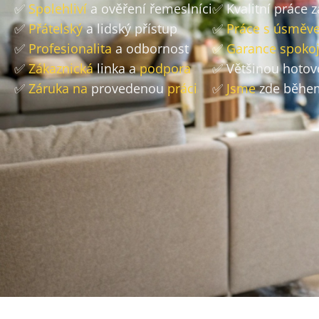
✅
Spolehliví
a ověření řemeslníci
✅ Kvalitní práce 
✅
Přátelský
a lidský přístup
✅
Práce s úsměv
✅
Profesionalita
a odbornost
✅
Garance spokoj
✅
Zákaznická
linka a
podpora
✅ Většinou hoto
✅
Záruka na
provedenou
práci
✅
Jsme
zde během