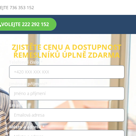
EJTE 736 353 152
VOLEJTE 222 292 152
ZJISTĚTE CENU A DOSTUPNOST
ŘEMESLNÍKŮ ÚPLNĚ ZDARMA
Telefonní číslo *
Jméno a příjmení*
Email*
Město a adresa *