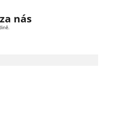
 za nás
dině.