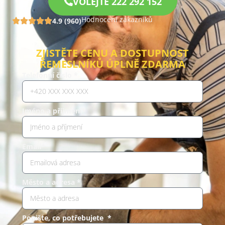
VOLEJTE 222 292 152
Hodnocení zákazníků
4.9 (960)
ZJISTĚTE CENU A DOSTUPNOST
ŘEMESLNÍKŮ ÚPLNĚ ZDARMA
Telefonní číslo *
Jméno a příjmení*
Email*
Město a adresa *
Popište, co potřebujete *