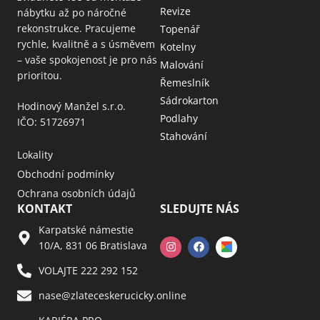
Revize
nábytku až po náročné
rekonstrukce. Pracujeme
Topenář
rychle, kvalitně a s úsměvem
Kotelny
– vaše spokojenost je pro nás
Malování
prioritou.
Řemeslník
Sádrokarton
Hodinový Manžel s.r.o.
Podlahy
IČO: 51726971
Stahování
Lokality
Obchodní podmínky
Ochrana osobních údajů
KONTAKT
SLEDUJTE NÁS
Karpatské námestie
10/A, 831 06 Bratislava
VOLAJTE 222 292 152
nase@zlateceskerucicky.online