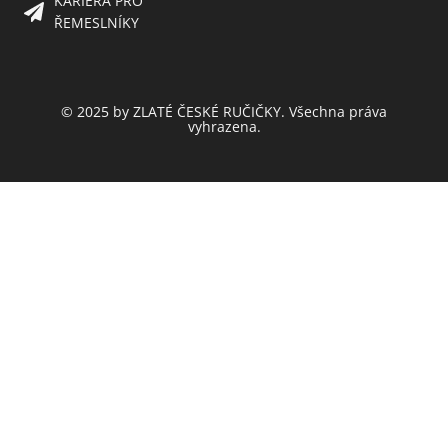
KARIÉRA PRO
ŘEMESLNÍKY
© 2025 by ZLATÉ ČESKÉ RUČIČKY. Všechna práva
vyhrazena.