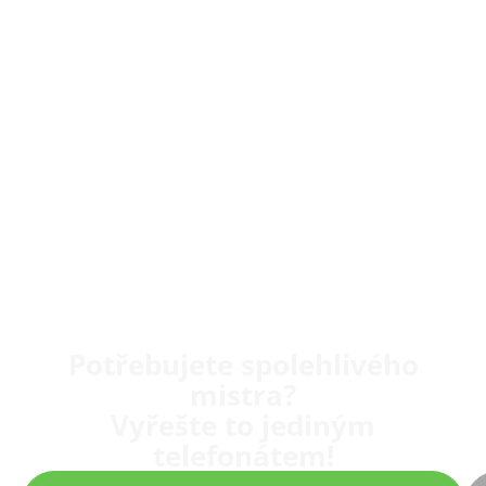
Potřebujete spolehlivého
mistra?
Vyřešte to jediným
telefonátem!