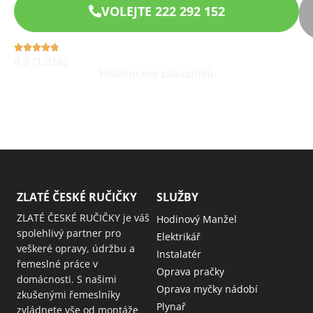
VOLEJTE 222 292 152
4,9 (1.018)
Hodnocení zákazníků
ZLATÉ ČESKÉ RUČIČKY
SLUŽBY
ZLATÉ ČESKÉ RUČIČKY je váš
Hodinový Manžel
spolehlivý partner pro
Elektrikář
veškeré opravy, údržbu a
Instalatér
řemeslné práce v
Oprava pračky
domácnosti. S našimi
Oprava myčky nádobí
zkušenými řemeslníky
Plynař
zvládnete vše od montáže