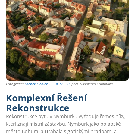
Fotografie:
Zdeněk Fiedler
,
CC BY-SA 3.0
, přes Wikimedia Commons
Komplexní Řešení
Rekonstrukce
Rekonstrukce bytu v Nymburku vyžaduje řemeslníky,
kteří znají místní zástavbu. Nymburk jako polabské
město Bohumila Hrabala s gotickými hradbami a