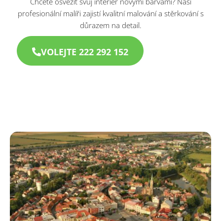
Chcete osvěžit svůj interiér novými barvami? Naši
profesionální malíři zajistí kvalitní malování a stěrkování s
důrazem na detail.
VOLEJTE 222 292 152