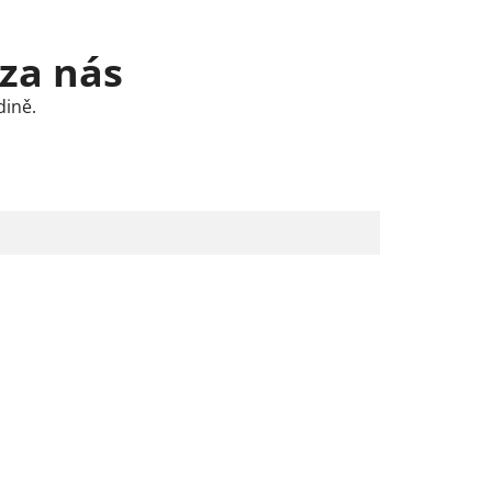
 za nás
dině.