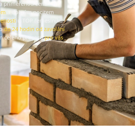
za přiměřenou cenu
em
a dobrým pocitem
enosti
u TOP řemeslníků
vo
do 24 hodin od zavolání
 celého procesu
pro vás