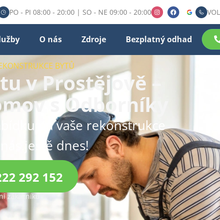
PO - PI 08:00 - 20:00 | SO - NE 09:00 - 20:00
VOL
lužby
O nás
Zdroje
Bezplatný odhad
REKONSTRUKCE BYTŮ
u v Prostějově –
omov s Odborníky
bídku na vaše rekonstrukce
 nás ještě dnes!
222 292 152
í zákazníků