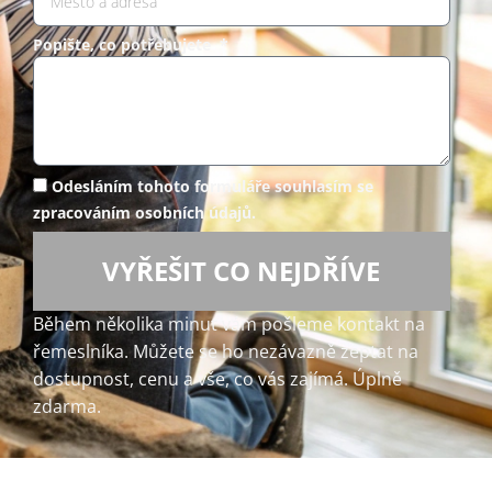
Popište, co potřebujete *
Odesláním tohoto formuláře souhlasím se
zpracováním osobních údajů.
VYŘEŠIT CO NEJDŘÍVE
Během několika minut vám pošleme kontakt na
řemeslníka. Můžete se ho nezávazně zeptat na
dostupnost, cenu a vše, co vás zajímá. Úplně
zdarma.