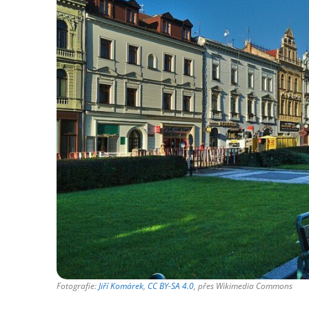
Fotografie:
Jiří Komárek
,
CC BY-SA 4.0
, přes Wikimedia Commons