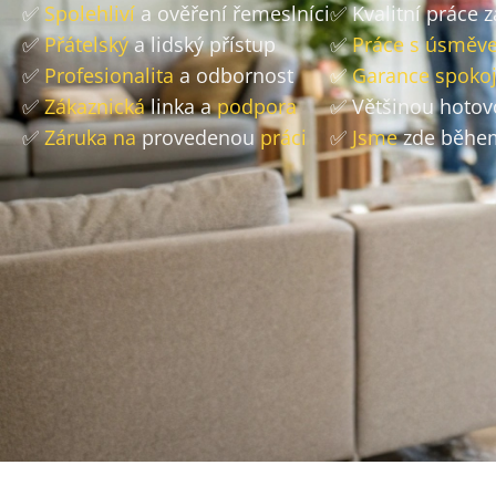
✅
Spolehliví
a ověření řemeslníci
✅ Kvalitní práce 
✅
Přátelský
a lidský přístup
✅
Práce s úsměv
✅
Profesionalita
a odbornost
✅
Garance spokoj
✅
Zákaznická
linka a
podpora
✅ Většinou hoto
✅
Záruka na
provedenou
práci
✅
Jsme
zde během