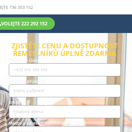
EJTE 736 353 152
VOLEJTE 222 292 152
ZJISTĚTE CENU A DOSTUPNOST
ŘEMESLNÍKŮ ÚPLNĚ ZDARMA
Telefonní číslo *
Jméno a příjmení*
Email*
Město a adresa *