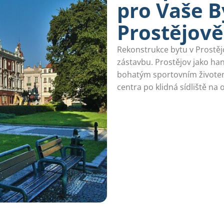
pro Vaše B
Prostějově
Rekonstrukce bytu v Prostějo
zástavbu. Prostějov jako ha
bohatým sportovním životem
centra po klidná sídliště na