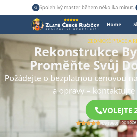
Spolehlivý master během několika minut.
Home
S
ZEDNICKÉ PRÁCE A 
Rekonstrukce Byt
Proměňte Svůj D
Požádejte o bezplatnou cenovou na
a opravy – kontaktujte
VOLEJTE 
Hodnocen
4.9 (960)