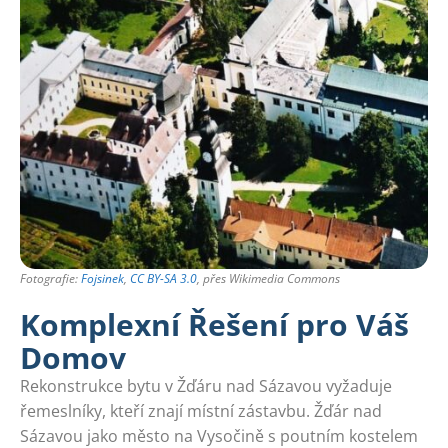
Fotografie:
Fojsinek
,
CC BY-SA 3.0
, přes Wikimedia Commons
Komplexní Řešení pro Váš
Domov
Rekonstrukce bytu v Žďáru nad Sázavou vyžaduje
řemeslníky, kteří znají místní zástavbu. Žďár nad
Sázavou jako město na Vysočině s poutním kostelem