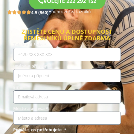
VOLEJTE 222 292 152
Hodnocení zákazníků
4.9 (960)
ZJISTĚTE CENU A DOSTUPNOST
ŘEMESLNÍKŮ ÚPLNĚ ZDARMA
Telefonní číslo *
Jméno a příjmení*
Email*
Město a adresa *
Popište, co potřebujete *