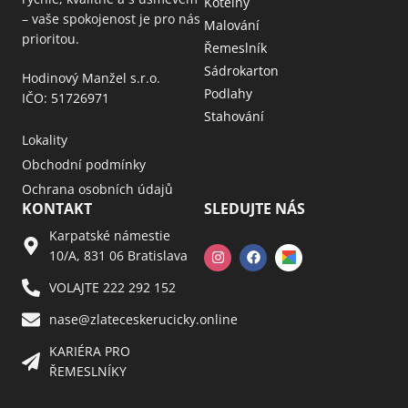
Kotelny
– vaše spokojenost je pro nás
Malování
prioritou.
Řemeslník
Sádrokarton
Hodinový Manžel s.r.o.
Podlahy
IČO: 51726971
Stahování
Lokality
Obchodní podmínky
Ochrana osobních údajů
KONTAKT
SLEDUJTE NÁS
Karpatské námestie
10/A, 831 06 Bratislava
VOLAJTE 222 292 152
nase@zlateceskerucicky.online
KARIÉRA PRO
ŘEMESLNÍKY