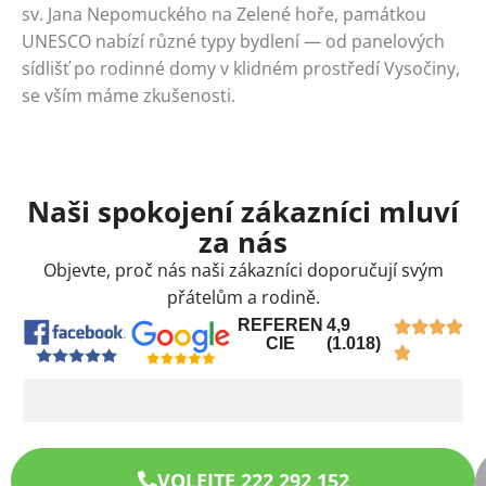
sv. Jana Nepomuckého na Zelené hoře, památkou
UNESCO nabízí různé typy bydlení — od panelových
sídlišť po rodinné domy v klidném prostředí Vysočiny,
se vším máme zkušenosti.
Naši spokojení zákazníci mluví
za nás
Objevte, proč nás naši zákazníci doporučují svým
přátelům a rodině.
REFEREN
4,9
CIE
(1.018)
VOLEJTE 222 292 152