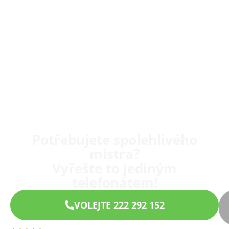
Potřebujete spolehlivého
mistra?
Vyřešte to jediným
telefonátem!
VOLEJTE 222 292 152