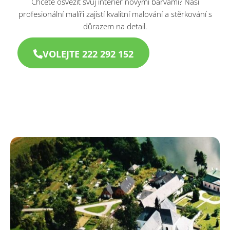
Chcete osvěžit svůj interiér novými barvami? Naši
profesionální malíři zajistí kvalitní malování a stěrkování s
důrazem na detail.
VOLEJTE 222 292 152