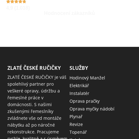
4,9 (1.018)
Hodnocení zákazníků
ZLATÉ ČESKÉ RUČIČKY
SLUŽBY
ZLATÉ ČESKÉ RUČIČKY je váš
Hodinový Manžel
spolehlivý partner pro
Elektrikář
veškeré opravy, údržbu a
Instalatér
řemeslné práce v
Oprava pračky
domácnosti. S našimi
Oprava myčky nádobí
zkušenými řemeslníky
Plynař
zvládnete vše od montáže
Revize
nábytku až po náročné
rekonstrukce. Pracujeme
Topenář
rychle, kvalitně a s úsměvem