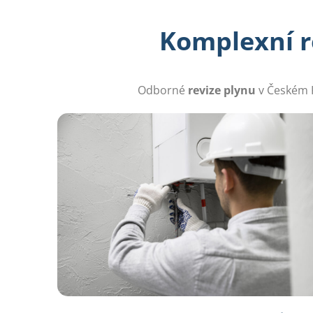
Komplexní re
Odborné
revize plynu
v Českém K