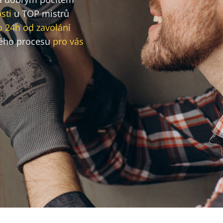
sti
u TOP mistrů
o 24h od zavolání
ého procesu
pro vás