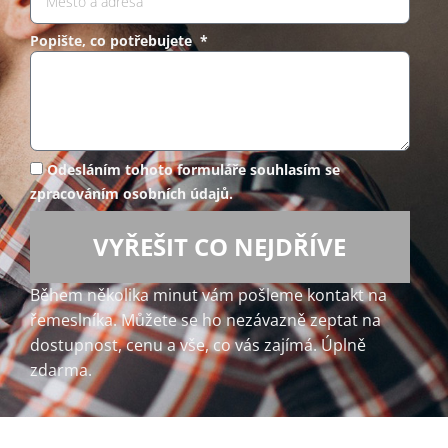
Popište, co potřebujete *
Odesláním tohoto formuláře souhlasím se
zpracováním osobních údajů.
VYŘEŠIT CO NEJDŘÍVE
Během několika minut vám pošleme kontakt na
řemeslníka. Můžete se ho nezávazně zeptat na
dostupnost, cenu a vše, co vás zajímá. Úplně
zdarma.