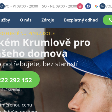
PO - PI 08:00 - 20:00 | SO - NE 09:00 - 20:00
VOL
lužby
O nás
Zdroje
Bezplatný odhad
RO ELEKTŘINU, PLYN A KOTLE
ském Krumlově pro
ašeho domova
o potřebujete, bez starostí
222 292 152
í zákazníků
přiměřenou cenu
 dobrým pocitem