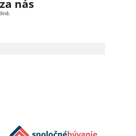
 za nás
dině.