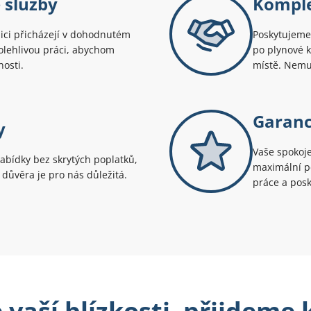
 služby
Komple
ici přicházejí v dohodnutém
Poskytujeme 
polehlivou práci, abychom
po plynové 
nosti.
místě. Nemus
Garanc
y
Vaše spokoje
abídky bez skrytých poplatků,
maximální pé
e důvěra je pro nás důležitá.
práce a posk
 vaší blízkosti, přijdeme