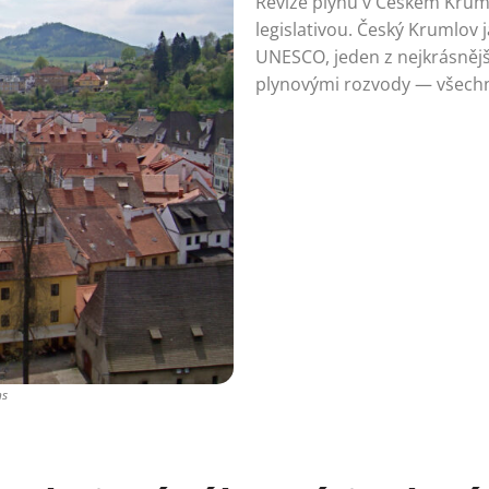
Revize plynu v Českém Krum
legislativou. Český Krumlo
UNESCO, jeden z nejkrásněj
plynovými rozvody — všechn
ns