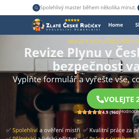
Spolehlivý master během několika minut.
Home
S
REVIZE A INSPEKČNÍ ZPRÁVY P
Revize Plynu v Če
bezpečnost v
Vyplňte formulář a vyřešte vše, c
VOLEJTE 
Hodnocen
4.9 (960)
✅
Spolehliví
a ověření mistři
✅ Kvalitní práce za 
✅
Přátelský
a lidský přístup
✅
Práce s úsměvem
a