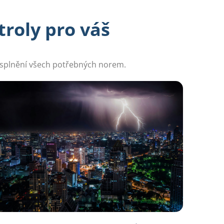
troly pro váš
 splnění všech potřebných norem.