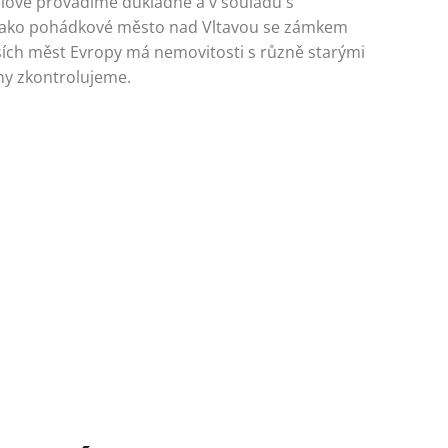
lově provádíme důkladně a v souladu s
v jako pohádkové město nad Vltavou se zámkem
ších měst Evropy má nemovitosti s různě starými
y zkontrolujeme.