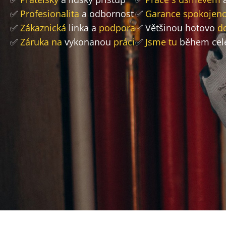
✅
Profesionalita
a odbornost
✅
Garance spokojeno
✅
Zákaznická
linka a
podpora
✅ Většinou hotovo
d
✅
Záruka na
vykonanou
práci
✅
Jsme tu
během cel