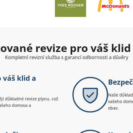
kované revize pro váš klid
Kompletní revizní služba s garancí odbornosti a důvěry
 váš klid a
Bezpeč
Naše důkladn
ějí důkladné revize plynu, což
vašeho domov
vašeho domova a
obav.