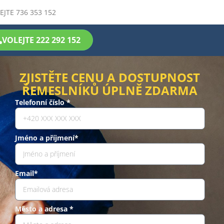
EJTE 736 353 152
VOLEJTE 222 292 152
ZJISTĚTE CENU A DOSTUPNOST
ŘEMESLNÍKŮ ÚPLNĚ ZDARMA
Telefonní číslo *
Jméno a příjmení*
Email*
Město a adresa *