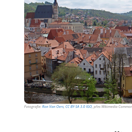
Fotografie:
Ron Van Oers
,
CC BY-SA 3.0 IGO
, přes Wikimedia Commo