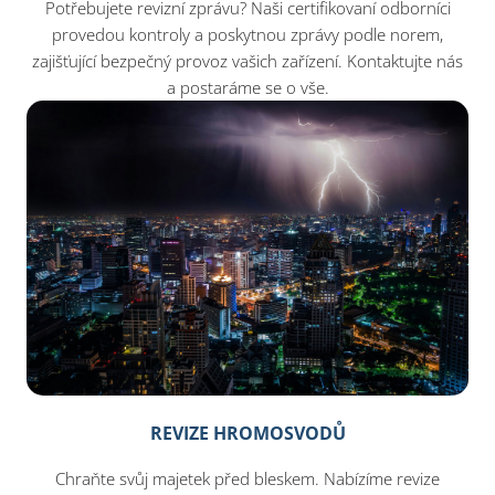
Potřebujete revizní zprávu? Naši certifikovaní odborníci
provedou kontroly a poskytnou zprávy podle norem,
zajišťující bezpečný provoz vašich zařízení. Kontaktujte nás
a postaráme se o vše.
REVIZE HROMOSVODŮ
Chraňte svůj majetek před bleskem. Nabízíme revize