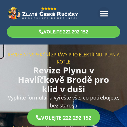
Bezplatný odhad
VOLEJTE 222 292 152
REVIZE A INSPEKČNÍ ZPRÁVY PRO ELEKTŘINU, PLYN A
KOTLE
Revize Plynu v
Havlíčkově Brodě pro
klid v duši
Vyplňte formulář a vyřešte vše, co potřebujete,
bez starostí
VOLEJTE 222 292 152