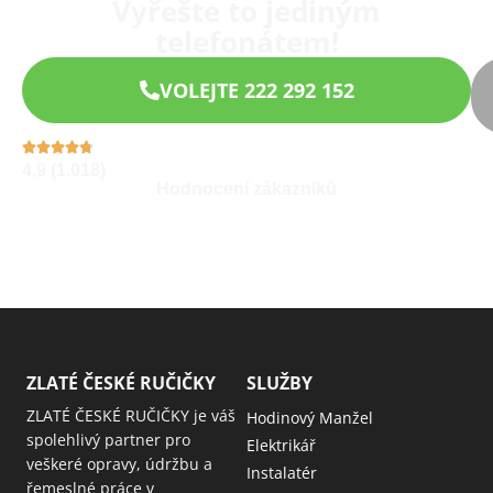
Vyřešte to jediným
telefonátem!
VOLEJTE 222 292 152
4,9 (1.018)
Hodnocení zákazníků
ZLATÉ ČESKÉ RUČIČKY
SLUŽBY
ZLATÉ ČESKÉ RUČIČKY je váš
Hodinový Manžel
spolehlivý partner pro
Elektrikář
veškeré opravy, údržbu a
Instalatér
řemeslné práce v