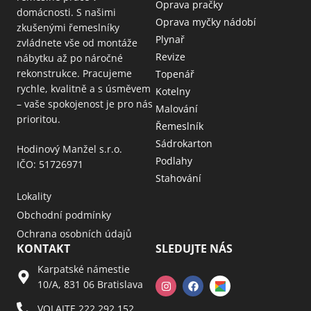
Oprava pračky
domácnosti. S našimi
Oprava myčky nádobí
zkušenými řemeslníky
Plynař
zvládnete vše od montáže
Revize
nábytku až po náročné
rekonstrukce. Pracujeme
Topenář
rychle, kvalitně a s úsměvem
Kotelny
– vaše spokojenost je pro nás
Malování
prioritou.
Řemeslník
Sádrokarton
Hodinový Manžel s.r.o.
Podlahy
IČO: 51726971
Stahování
Lokality
Obchodní podmínky
Ochrana osobních údajů
KONTAKT
SLEDUJTE NÁS
Karpatské námestie
10/A, 831 06 Bratislava
VOLAJTE 222 292 152