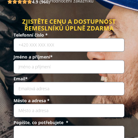
Hodnocení zákazníků
4.9 (960)
ZJISTĚTE CENU A DOSTUPNOST
ŘEMESLNÍKŮ ÚPLNĚ ZDARMA
Telefonní číslo *
Jméno a příjmení*
Email*
Město a adresa *
Popište, co potřebujete *