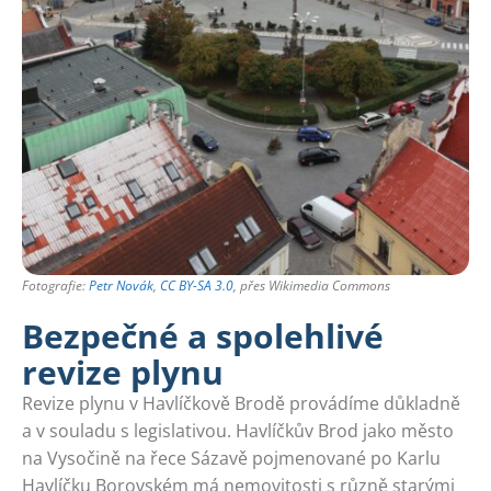
Fotografie:
Petr Novák
,
CC BY-SA 3.0
, přes Wikimedia Commons
Bezpečné a spolehlivé
revize plynu
Revize plynu v Havlíčkově Brodě provádíme důkladně
a v souladu s legislativou. Havlíčkův Brod jako město
na Vysočině na řece Sázavě pojmenované po Karlu
Havlíčku Borovském má nemovitosti s různě starými