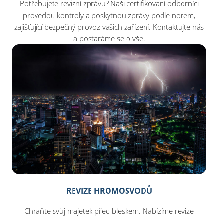
Potřebujete revizní zprávu? Naši certifikovaní odborníci
provedou kontroly a poskytnou zprávy podle norem,
zajišťující bezpečný provoz vašich zařízení. Kontaktujte nás
a postaráme se o vše.
REVIZE HROMOSVODŮ
Chraňte svůj majetek před bleskem. Nabízíme revize