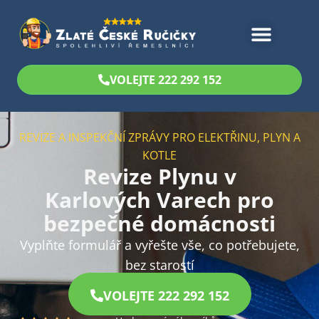
Bezplatný odhad
VOLEJTE 222 292 152
REVIZE A INSPEKČNÍ ZPRÁVY PRO ELEKTŘINU, PLYN A
KOTLE
Revize Plynu v
Karlových Varech pro
bezpečné domácnosti
Vyplňte formulář a vyřešte vše, co potřebujete,
bez starostí
VOLEJTE 222 292 152