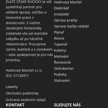
ZLATÉ ČESKÉ RUČIČKY je váš
Hodinový Manžel
spolehlivý partner pro
Elektrikář
veškeré opravy, údržbu a
Instalatér
řemeslné práce v
Oprava pračky
domácnosti. S našimi
Oprava myčky nádobí
zkušenými řemeslníky
Plynař
zvládnete vše od montáže
Revize
nábytku až po náročné
rekonstrukce. Pracujeme
Topenář
rychle, kvalitně a s úsměvem
Kotelny
– vaše spokojenost je pro nás
Malování
prioritou.
Řemeslník
Sádrokarton
Hodinový Manžel s.r.o.
Podlahy
IČO: 51726971
Stahování
Lokality
Obchodní podmínky
Ochrana osobních údajů
KONTAKT
SLEDUJTE NÁS