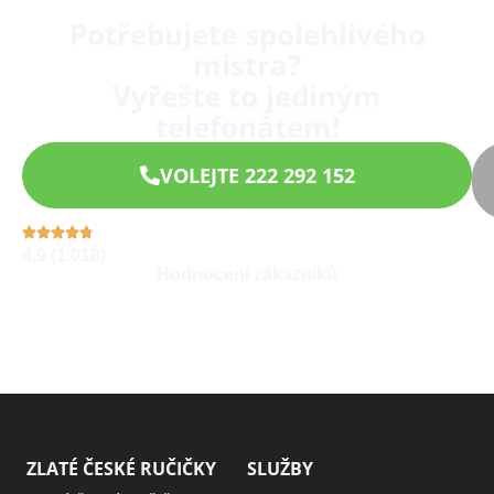
Potřebujete spolehlivého
mistra?
Vyřešte to jediným
telefonátem!
VOLEJTE 222 292 152
4,9 (1.018)
Hodnocení zákazníků
ZLATÉ ČESKÉ RUČIČKY
SLUŽBY