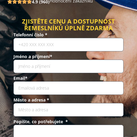
Hodnocení zákazníků
4.9 (960)
ZJISTĚTE CENU A DOSTUPNOST
ŘEMESLNÍKŮ ÚPLNĚ ZDARMA
Telefonní číslo *
Jméno a příjmení*
Email*
Město a adresa *
Popište, co potřebujete *