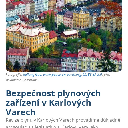
Fotografie:
Jialiang Gao, www.peace-on-earth.org
,
CC BY-SA 3.0
, přes
Wikimedia Commons
Bezpečnost plynových
zařízení v Karlových
Varech
Revize plynu v Karlových Varech provádíme důkladně
a v souladu s legislativou. Karlovy Vary jako