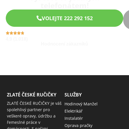
telefonátem!
VOLEJTE 222 292 152
4,9 (1.018)
Hodnocení zákazníků
ZLATÉ ČESKÉ RUČIČKY
SLUŽBY
ZLATÉ ČESKÉ RUČIČKY je váš
Hodinový Manžel
spolehlivý partner pro
Elektrikář
veškeré opravy, údržbu a
Instalatér
řemeslné práce v
Oprava pračky
domácnosti. S našimi