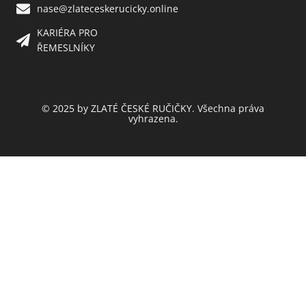
nase@zlateceskerucicky.online
KARIÉRA PRO
ŘEMESLNÍKY
© 2025 by ZLATÉ ČESKÉ RUČIČKY. Všechna práva
vyhrazena.