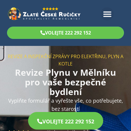
Bezplatný odhad
VOLEJTE 222 292 152
REVIZE A INSPEKČNÍ ZPRÁVY PRO ELEKTŘINU, PLYN A
KOTLE
Revize Plynu v Mělníku
pro vaše bezpečné
bydlení
Vyplňte formulář a vyřešte vše, co potřebujete,
bez starostí
VOLEJTE 222 292 152