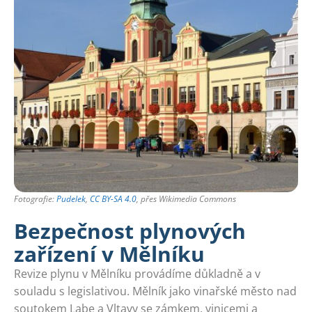
Fotografie:
Pudelek
,
CC BY-SA 4.0
, přes Wikimedia Commons
Bezpečnost plynových
zařízení v Mělníku
Revize plynu v Mělníku provádíme důkladně a v
souladu s legislativou. Mělník jako vinařské město nad
soutokem Labe a Vltavy se zámkem, vinicemi a