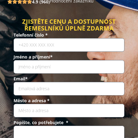
Hodnocení zákazníků
4.9 (960)
ZJISTĚTE CENU A DOSTUPNOST
ŘEMESLNÍKŮ ÚPLNĚ ZDARMA
Telefonní číslo *
Jméno a příjmení*
Email*
Město a adresa *
Popište, co potřebujete *