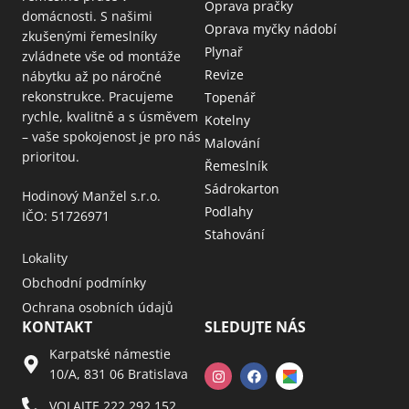
Oprava pračky
domácnosti. S našimi
Oprava myčky nádobí
zkušenými řemeslníky
Plynař
zvládnete vše od montáže
Revize
nábytku až po náročné
rekonstrukce. Pracujeme
Topenář
rychle, kvalitně a s úsměvem
Kotelny
– vaše spokojenost je pro nás
Malování
prioritou.
Řemeslník
Sádrokarton
Hodinový Manžel s.r.o.
Podlahy
IČO: 51726971
Stahování
Lokality
Obchodní podmínky
Ochrana osobních údajů
KONTAKT
SLEDUJTE NÁS
Karpatské námestie
10/A, 831 06 Bratislava
VOLAJTE 222 292 152