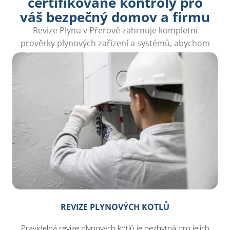
certifikované kontroly pro
váš bezpečný domov a firmu
Revize Plynu v Přerově zahrnuje kompletní
prověrky plynových zařízení a systémů, abychom
zabezpečili váš domov před nežádoucími riziky.
REVIZE PLYNOVÝCH KOTLŮ
Pravidelná revize plynových kotlů je nezbytná pro jejich