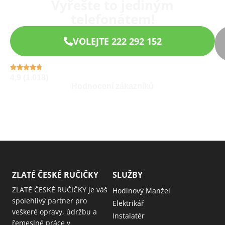
Vyřešte to jediným
telefonátem!
VOLEJTE 222 292 152
4,9 (1.018)
Hodnocení zákazníků
ZLATÉ ČESKÉ RUČIČKY
SLUŽBY
ZLATÉ ČESKÉ RUČIČKY je váš
Hodinový Manžel
spolehlivý partner pro
Elektrikář
veškeré opravy, údržbu a
Instalatér
řemeslné práce v