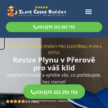
Bezplatný odhad
VOLEJTE 222 292 152
REVIZE A INSPEKČNÍ ZPRÁVY PRO ELEKTŘINU, PLYN A
KOTLE
Revize Plynu v Přerově
pro váš klid
Vyplňte formulář a vyřešte vše, co potřebujete,
bez starostí
VOLEJTE 222 292 152
Hodnocení zákazníků
4.9 (960)