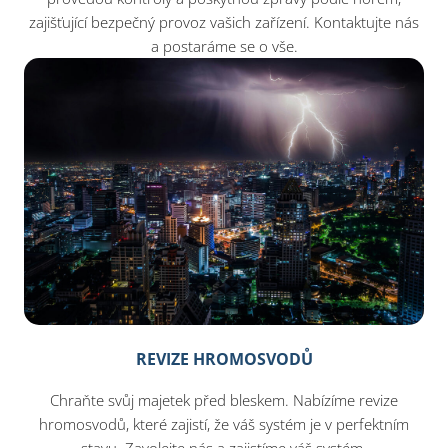
zajišťující bezpečný provoz vašich zařízení. Kontaktujte nás
a postaráme se o vše.
REVIZE HROMOSVODŮ
Chraňte svůj majetek před bleskem. Nabízíme revize
hromosvodů, které zajistí, že váš systém je v perfektním
stavu. Zavolejte nás a zajistíme váš systém.