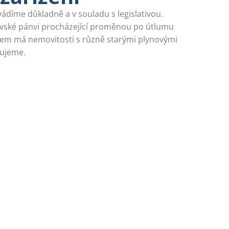
ádíme důkladně a v souladu s legislativou.
ovské pánvi procházející proměnou po útlumu
lem má nemovitosti s různě starými plynovými
lujeme.