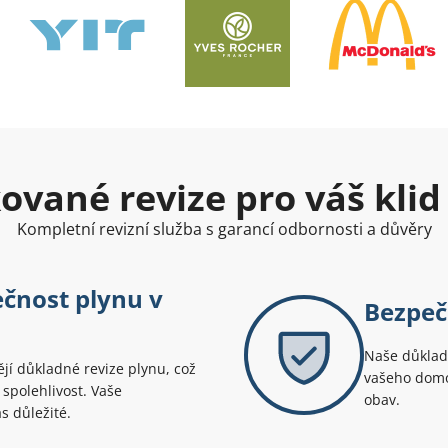
kované revize pro váš klid
Kompletní revizní služba s garancí odbornosti a důvěry
čnost plynu v
Bezpeč
Naše důkladn
ějí důkladné revize plynu, což
vašeho domov
spolehlivost. Vaše
obav.
s důležité.