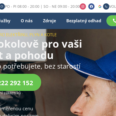
PO - PI 08:00 - 20:00 | SO - NE 09:00 - 20:00
VOL
lužby
O nás
Zdroje
Bezplatný odhad
RO ELEKTŘINU, PLYN A KOTLE
okolově pro vaši
t a pohodu
o potřebujete, bez starostí
222 292 152
í zákazníků
přiměřenou cenu
 dobrým pocitem