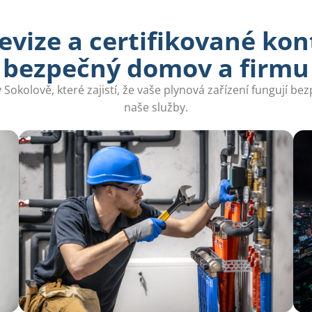
vize a certifikované kon
bezpečný domov a firmu
 Sokolově, které zajistí, že vaše plynová zařízení fungují be
naše služby.