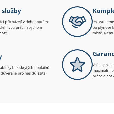
 služby
Komple
ici přicházejí v dohodnutém
Poskytujeme 
polehlivou práci, abychom
po plynové 
nosti.
místě. Nemus
Garanc
y
Vaše spokoje
abídky bez skrytých poplatků,
maximální pé
e důvěra je pro nás důležitá.
práce a posk