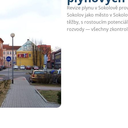
Revize plynu v Sokolově prov
Sokolov jako město v Sokol
těžby, s rostoucím potenciá
rozvody — všechny zkontro