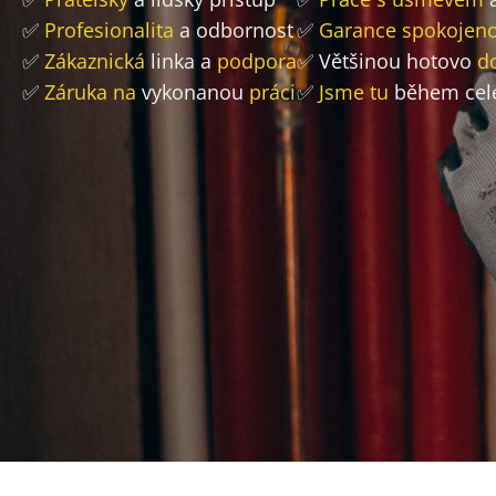
✅
Profesionalita
a odbornost
✅
Garance spokojeno
✅
Zákaznická
linka a
podpora
✅ Většinou hotovo
d
✅
Záruka na
vykonanou
práci
✅
Jsme tu
během cel