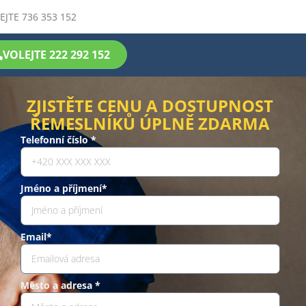
EJTE 736 353 152
VOLEJTE 222 292 152
ZJISTĚTE CENU A DOSTUPNOST
ŘEMESLNÍKŮ ÚPLNĚ ZDARMA
Telefonní číslo *
Jméno a příjmení*
Email*
Město a adresa *