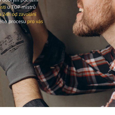
sti
u TOP mistrů
o 24h od zavolání
ého procesu
pro vás