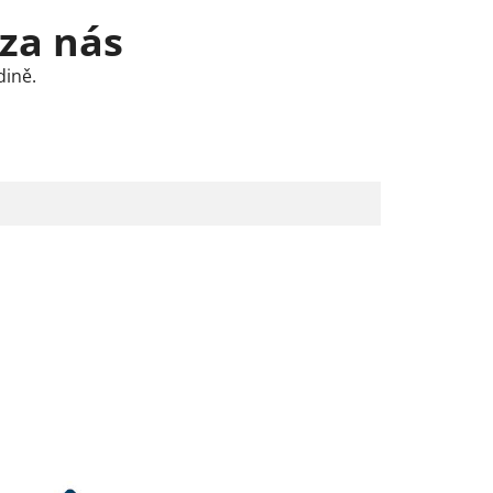
 za nás
dině.