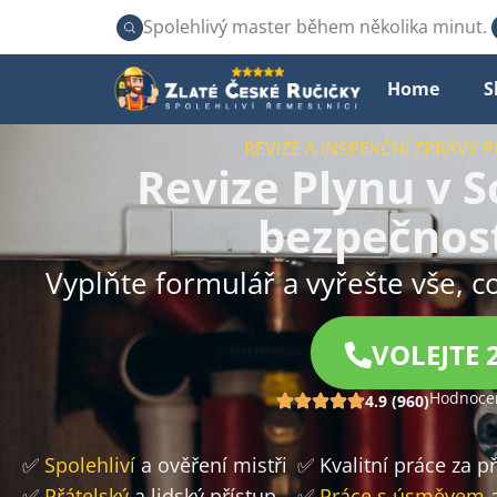
Spolehlivý master během několika minut.
Home
S
REVIZE A INSPEKČNÍ ZPRÁVY P
Revize Plynu v S
bezpečnos
Vyplňte formulář a vyřešte vše, c
VOLEJTE 
Hodnocen
4.9 (960)
✅
Spolehliví
a ověření mistři
✅ Kvalitní práce za 
✅
Přátelský
a lidský přístup
✅
Práce s úsměvem
a