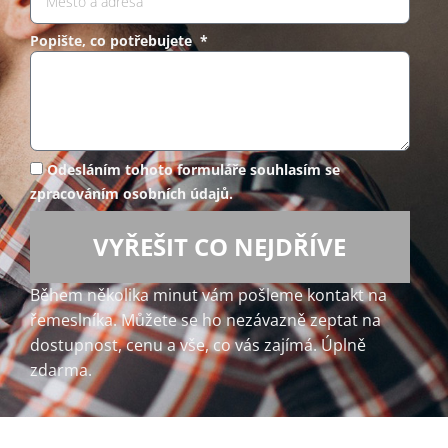
Popište, co potřebujete *
Odesláním tohoto formuláře souhlasím se
zpracováním osobních údajů.
VYŘEŠIT CO NEJDŘÍVE
Během několika minut vám pošleme kontakt na
řemeslníka. Můžete se ho nezávazně zeptat na
dostupnost, cenu a vše, co vás zajímá. Úplně
zdarma.