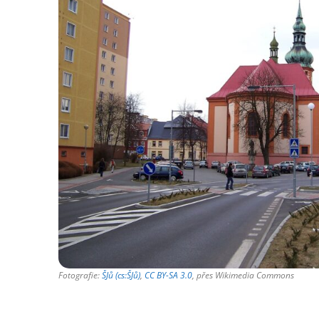
Fotografie:
ŠJů (cs:ŠJů)
,
CC BY-SA 3.0
, přes Wikimedia Commons