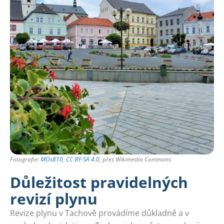
Fotografie:
MOs810
,
CC BY-SA 4.0
, přes Wikimedia Commons
Důležitost pravidelných
revizí plynu
Revize plynu v Tachově provádíme důkladně a v