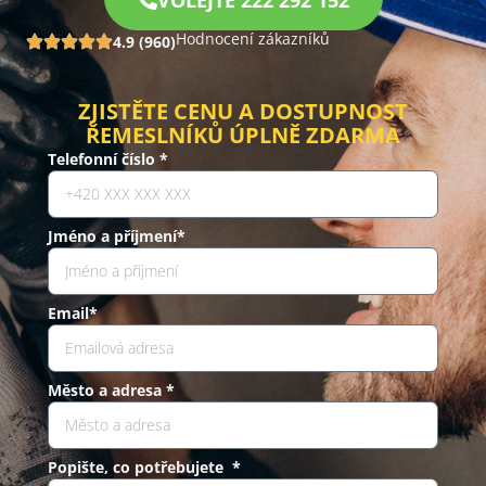
VOLEJTE 222 292 152
Hodnocení zákazníků
4.9 (960)
ZJISTĚTE CENU A DOSTUPNOST
ŘEMESLNÍKŮ ÚPLNĚ ZDARMA
Telefonní číslo *
Jméno a příjmení*
Email*
Město a adresa *
Popište, co potřebujete *