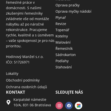
řemeslné práce v
Oprava pračky
domácnosti. S našimi
Oprava myčky nádobí
zkušenými řemeslníky
Plynař
zvládnete vše od montáže
Revize
nábytku až po náročné
rekonstrukce. Pracujeme
Topenář
rychle, kvalitně a s úsměvem
Kotelny
– vaše spokojenost je pro nás
Malování
prioritou.
Řemeslník
Sádrokarton
Hodinový Manžel s.r.o.
Podlahy
IČO: 51726971
Stahování
Lokality
Obchodní podmínky
Ochrana osobních údajů
KONTAKT
SLEDUJTE NÁS
Karpatské námestie
10/A, 831 06 Bratislava