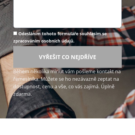
Odesláním tohoto formuláře souhlasím se
zpracováním osobních údajů.
VYŘEŠIT CO NEJDŘÍVE
Během několika minut vám pošleme kontakt na
řemeslníka. Můžete se ho nezávazně zeptat na
dostupnost, cenu a vše, co vás zajímá. Úplně
zdarma.