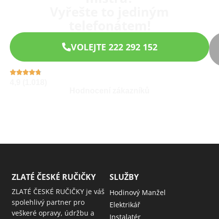
Vyřešte to jediným
telefonátem!
VOLEJTE 222 292 152
4,9 (1.018)
Hodnocení zákazníků
ZLATÉ ČESKÉ RUČIČKY
SLUŽBY
ZLATÉ ČESKÉ RUČIČKY je váš
Hodinový Manžel
spolehlivý partner pro
Elektrikář
veškeré opravy, údržbu a
Instalatér