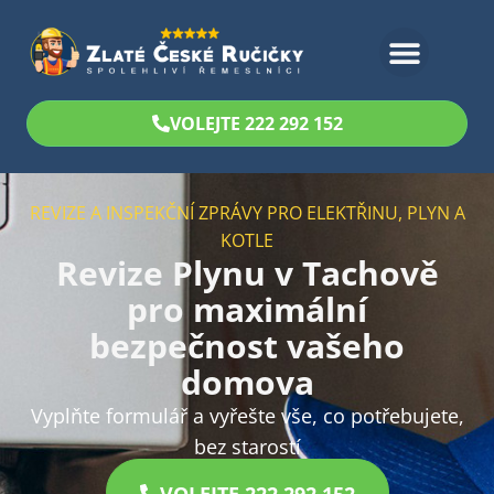
Bezplatný odhad
VOLEJTE 222 292 152
REVIZE A INSPEKČNÍ ZPRÁVY PRO ELEKTŘINU, PLYN A
KOTLE
Revize Plynu v Tachově
pro maximální
bezpečnost vašeho
domova
Vyplňte formulář a vyřešte vše, co potřebujete,
bez starostí