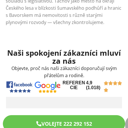
souladu s legislativou. Tachov jako město na okraji
Českého lesa v blízkosti šumavského podhůří a hranic
s Bavorskem má nemovitosti s různě starými
plynovými rozvody — všechny zkontrolujeme.
Naši spokojení zákazníci mluví
za nás
Objevte, proč nás naši zákazníci doporučují svým
přátelům a rodině.
REFEREN
4,9
CIE
(1.018)
VOLEJTE 222 292 152