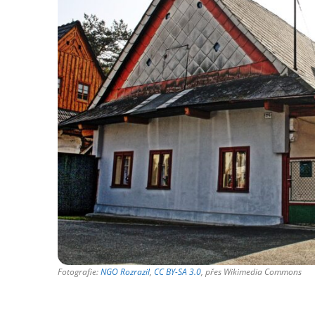
Fotografie:
NGO Rozrazil
,
CC BY-SA 3.0
, přes Wikimedia Commons