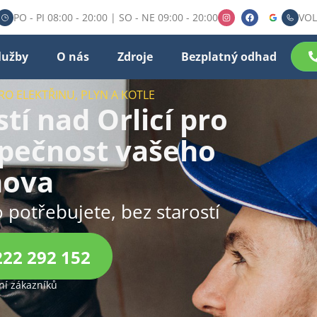
PO - PI 08:00 - 20:00 | SO - NE 09:00 - 20:00
VOL
lužby
O nás
Zdroje
Bezplatný odhad
RO ELEKTŘINU, PLYN A KOTLE
tí nad Orlicí pro
zpečnost vašeho
ova
o potřebujete, bez starostí
222 292 152
í zákazníků