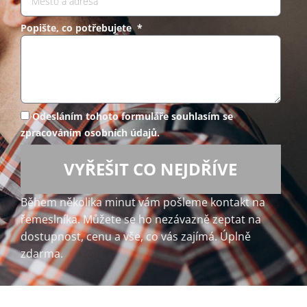
Popište, co potřebujete *
Odesláním tohoto formuláře souhlasím se
zpracováním osobních údajů.
VYŘEŠIT CO NEJDŘÍVE
Během několika minut vám pošleme kontakt na
řemeslníka. Můžete se ho nezávazně zeptat na
dostupnost, cenu a vše, co vás zajímá. Úplně
zdarma.