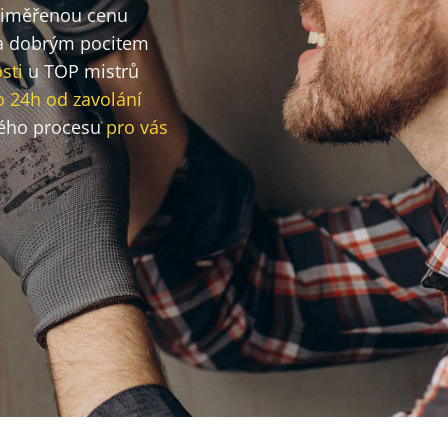
přiměřenou cenu
 dobrým pocitem
sti
u TOP mistrů
o 24h od zavolání
ého procesu
pro vás