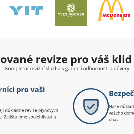
kované revize pro váš klid
Kompletní revizní služba s garancí odbornosti a důvěry
níci pro vaši
Bezpeč
Naše důkladn
dějí důkladné revize plynových
vašeho domov
v. Zajišťujeme spolehlivost a
obav.