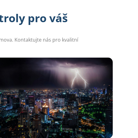
troly pro váš
omova. Kontaktujte nás pro kvalitní