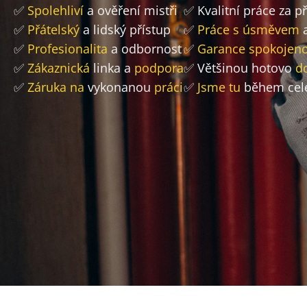
✅
Spolehliví
a ověření mistři
✅ Kvalitní práce za 
✅
Přátelský
a lidský přístup
✅
Práce s úsměvem
a
✅
Profesionalita
a odbornost
✅
Garance spokojeno
✅
Zákaznická
linka a
podpora
✅ Většinou hotovo
d
✅
Záruka na
vykonanou
práci
✅
Jsme tu
během cel