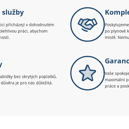
 služby
Komple
ici přicházejí v dohodnutém
Poskytujeme 
polehlivou práci, abychom
po plynové 
nosti.
místě. Nemus
Garanc
y
Vaše spokoje
abídky bez skrytých poplatků,
maximální pé
e důvěra je pro nás důležitá.
práce a posk