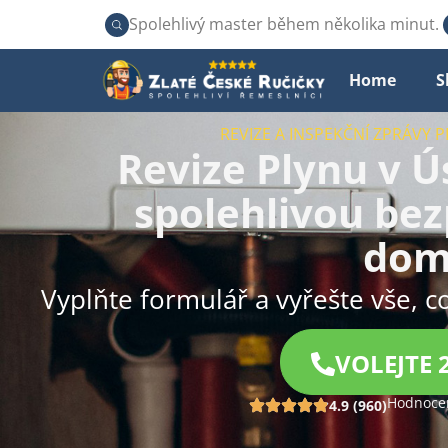
Spolehlivý master během několika minut.
Home
S
REVIZE A INSPEKČNÍ ZPRÁVY P
Revize Plynu v Ús
spolehlivou be
dom
Vyplňte formulář a vyřešte vše, c
VOLEJTE 
Hodnocen
4.9 (960)