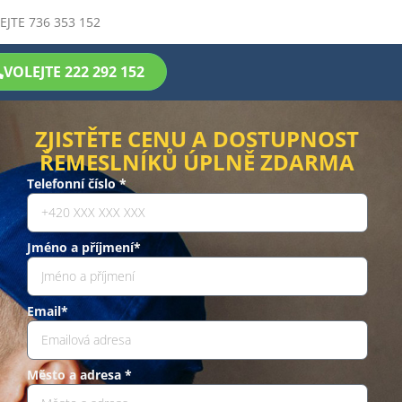
EJTE 736 353 152
VOLEJTE 222 292 152
ZJISTĚTE CENU A DOSTUPNOST
ŘEMESLNÍKŮ ÚPLNĚ ZDARMA
Telefonní číslo *
Jméno a příjmení*
Email*
Město a adresa *