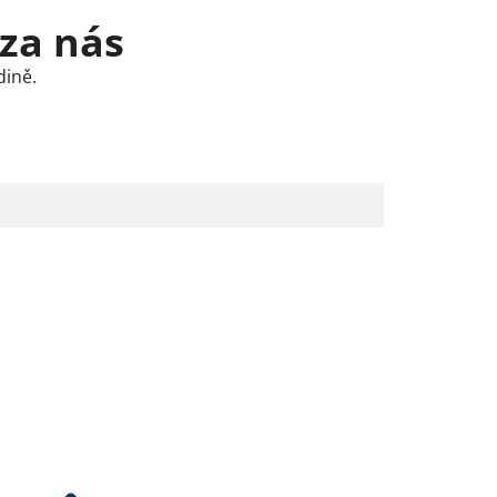
 za nás
dině.