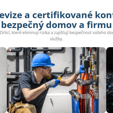
vize a certifikované kon
bezpečný domov a firmu
Orlicí, které eliminují rizika a zajišťují bezpečnost vašeho d
služby.