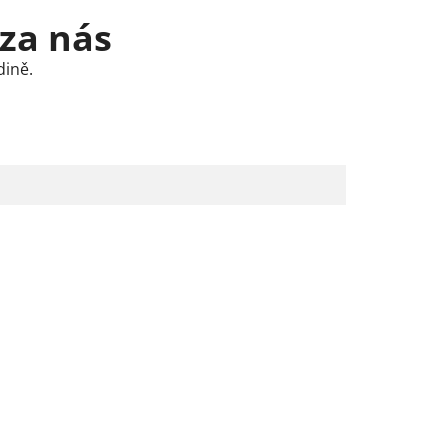
 za nás
dině.