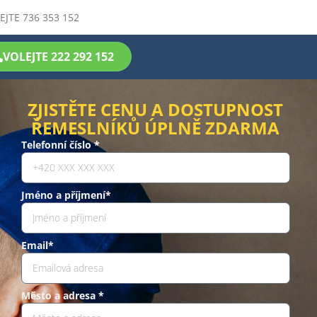
EJTE 736 353 152
VOLEJTE 222 292 152
ZJISTĚTE CENU A DOSTUPNOST
ŘEMESLNÍKŮ ÚPLNĚ ZDARMA
Telefonní číslo *
Jméno a příjmení*
Email*
Město a adresa *