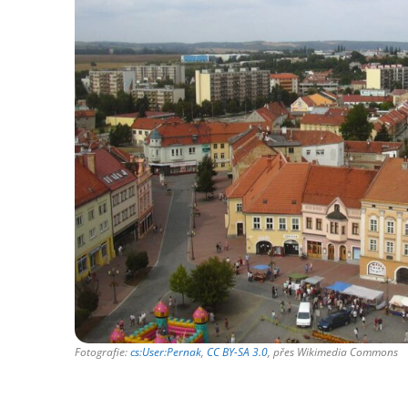
Fotografie:
cs:User:Pernak
,
CC BY-SA 3.0
, přes Wikimedia Commons