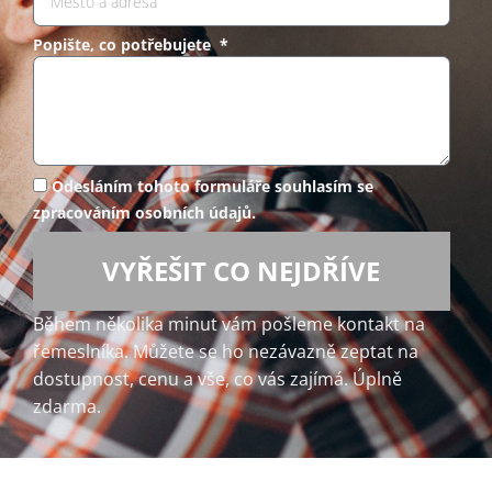
Popište, co potřebujete *
Odesláním tohoto formuláře souhlasím se
zpracováním osobních údajů.
VYŘEŠIT CO NEJDŘÍVE
Během několika minut vám pošleme kontakt na
řemeslníka. Můžete se ho nezávazně zeptat na
dostupnost, cenu a vše, co vás zajímá. Úplně
zdarma.