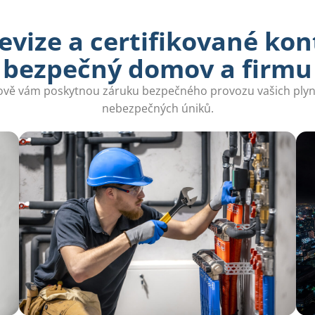
vize a certifikované kon
bezpečný domov a firmu
vě vám poskytnou záruku bezpečného provozu vašich plynový
nebezpečných úniků.