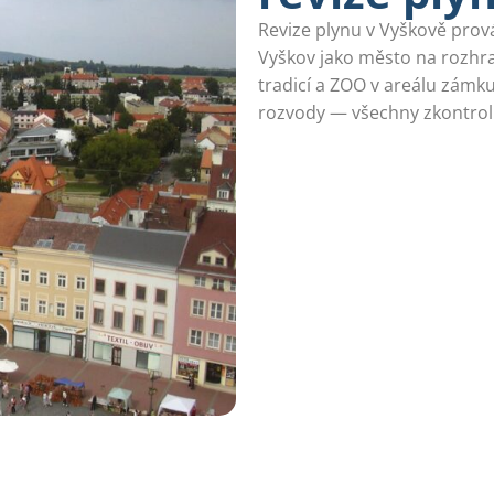
Revize plynu v Vyškově prová
Vyškov jako město na rozhr
tradicí a ZOO v areálu zámk
rozvody — všechny zkontro