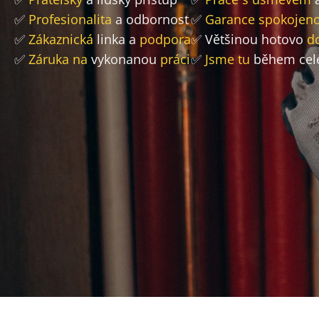
✅
Profesionalita
a odbornost
✅
Garance spokojeno
✅
Zákaznická
linka a
podpora
✅ Většinou hotovo
d
✅
Záruka na
vykonanou
práci
✅
Jsme tu
během cel