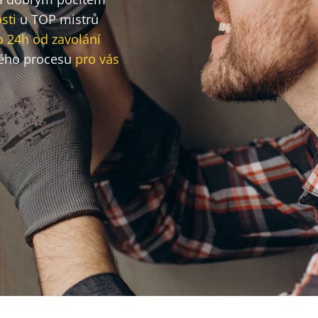
sti
u TOP mistrů
o 24h od zavolání
ého procesu
pro vás