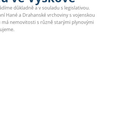
díme důkladně a v souladu s legislativou.
aní Hané a Drahanské vrchoviny s vojenskou
u má nemovitosti s různě starými plynovými
lujeme.