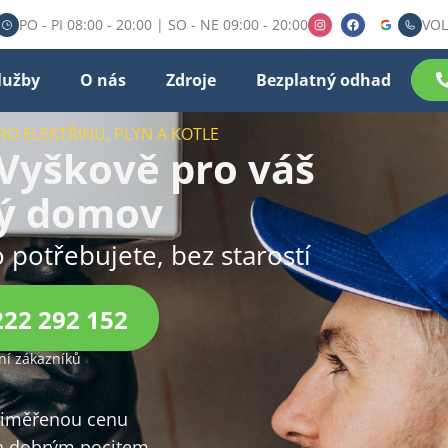
PO - PI 08:00 - 20:00 | SO - NE 09:00 - 20:00
VOL
lužby
O nás
Zdroje
Bezplatný odhad
RO ELEKTŘINU, PLYN A KOTLE
 Vyškově pro váš
ý domov
o potřebujete, bez starostí
222 292 152
í zákazníků
přiměřenou cenu
 dobrým pocitem