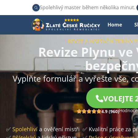
Spolehlivý master během několika minut.
Home
S
REVIZE A INSPEKČNÍ ZPRÁVY P
Revize Plynu ve
bezpečn
Vyplňte formulář a vyřešte vše, c
VOLEJTE 
Hodnocen
4.9 (960)
✅
Spolehliví
a ověření mistři
✅ Kvalitní práce za 
✅
Přátelský
a lidský přístup
✅
Práce s úsměvem
a