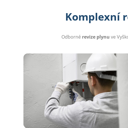
Komplexní re
Odborné
revize plynu
ve Vyško