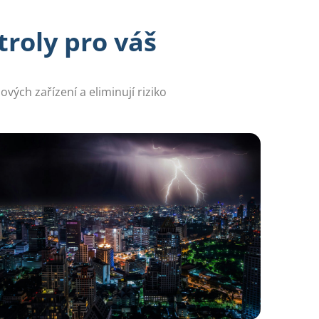
troly pro váš
ch zařízení a eliminují riziko