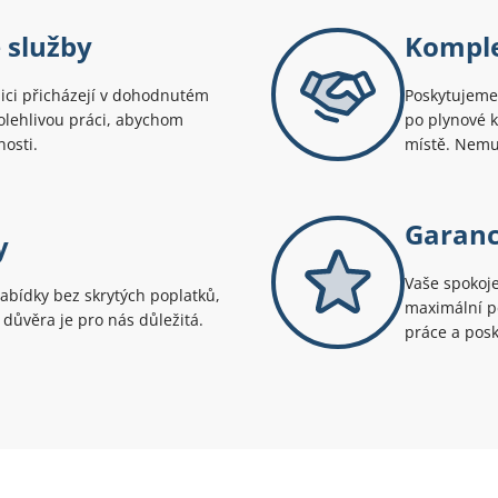
 služby
Komple
ici přicházejí v dohodnutém
Poskytujeme 
polehlivou práci, abychom
po plynové 
nosti.
místě. Nemus
Garanc
y
Vaše spokoje
abídky bez skrytých poplatků,
maximální pé
e důvěra je pro nás důležitá.
práce a posk