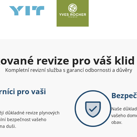
kované revize pro váš klid
Kompletní revizní služba s garancí odbornosti a důvěry
níci pro vaši
Bezpeč
Naše důkladn
dějí důkladné revize plynových
vašeho domov
mální bezpečnost vašeho
obav.
na duši.