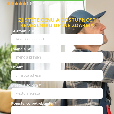
Hodnocení zákazníků
4.9 (960)
ZJISTĚTE CENU A DOSTUPNOST
ŘEMESLNÍKŮ ÚPLNĚ ZDARMA
Telefonní číslo *
Jméno a příjmení*
Email*
Město a adresa *
Popište, co potřebujete *