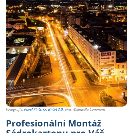
Fotografie:
Pavel Kinšt
,
CC BY-SA 3.0
, přes Wikimedia Commons
Profesionální Montáž
Sádrokartonu pro Váš