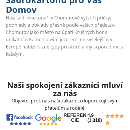
Domov
Naši sádrokartonáři v Chomutově vytvoří příčky,
podhledy a obklady přesně podle vašich představ.
Chomutov jako město na úpatí Krušných hor s
unikátním Kamencovým jezerem, nejkyselejším v
Evropě nabízí různé typy prostorů a my si poradíme s
každým.
Naši spokojení zákazníci mluví
za nás
Objevte, proč nás naši zákazníci doporučují svým
přátelům a rodině.
REFEREN
4,9
CIE
(1.018)