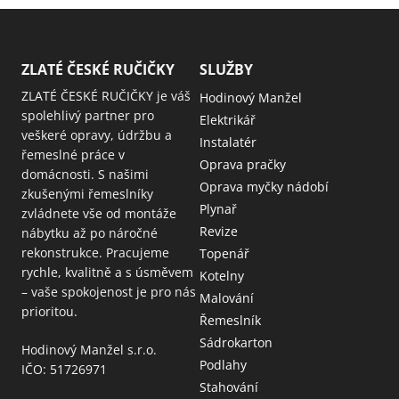
ZLATÉ ČESKÉ RUČIČKY
SLUŽBY
ZLATÉ ČESKÉ RUČIČKY je váš
Hodinový Manžel
spolehlivý partner pro
Elektrikář
veškeré opravy, údržbu a
Instalatér
řemeslné práce v
Oprava pračky
domácnosti. S našimi
Oprava myčky nádobí
zkušenými řemeslníky
Plynař
zvládnete vše od montáže
Revize
nábytku až po náročné
rekonstrukce. Pracujeme
Topenář
rychle, kvalitně a s úsměvem
Kotelny
– vaše spokojenost je pro nás
Malování
prioritou.
Řemeslník
Sádrokarton
Hodinový Manžel s.r.o.
Podlahy
IČO: 51726971
Stahování