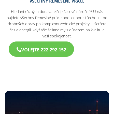
VŠECHNY ŘEMESLNÉ PRÁCE
Hledání různých dodavatelů je časově náročné? U nás
najdete všechny řemeslné práce pod jednou střechou – od
drobných oprav po komplexní zednické projekty. Ušetřete
čas a energii, když vše řešíme my s důrazem na kvalitu a
vaši spokojenost.
VOLEJTE 222 292 152