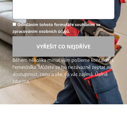
Odesláním tohoto formuláře souhlasím se
zpracováním osobních údajů.
VYŘEŠIT CO NEJDŘÍVE
Během několika minut vám pošleme kontakt na
řemeslníka. Můžete se ho nezávazně zeptat na
dostupnost, cenu a vše, co vás zajímá. Úplně
zdarma.