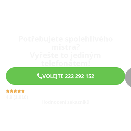
Potřebujete spolehlivého
mistra?
Vyřešte to jediným
telefonátem!
VOLEJTE 222 292 152
4,9 (1.018)
Hodnocení zákazníků