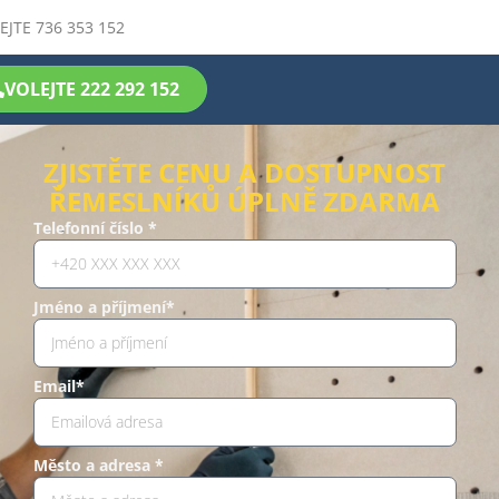
EJTE 736 353 152
VOLEJTE 222 292 152
ZJISTĚTE CENU A DOSTUPNOST
ŘEMESLNÍKŮ ÚPLNĚ ZDARMA
Telefonní číslo *
Jméno a příjmení*
Email*
Město a adresa *