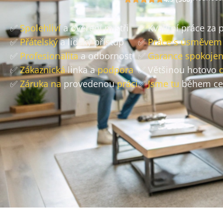
✅
Spolehliví
a ověření mistři
✅ Kvalitní práce za
✅
Přátelský
a lidský přístup
✅
Práce s úsměvem
✅
Profesionalita
a odbornost
✅
Garance spokojen
✅
Zákaznická
linka a
podpora
✅ Většinou hotovo
✅
Záruka na
provedenou
práci
✅
Jsme tu
během ce