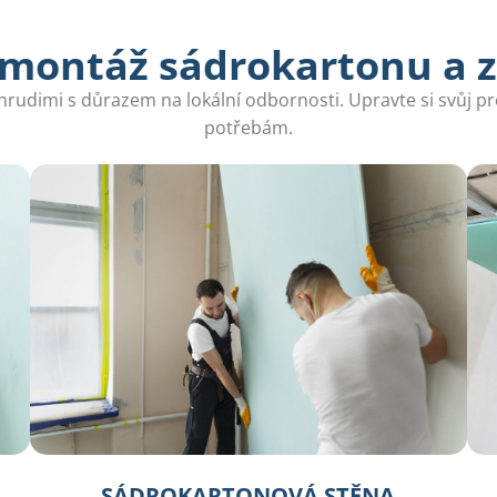
 montáž sádrokartonu a 
udimi s důrazem na lokální odbornosti. Upravte si svůj pro
potřebám.
SÁDROKARTONOVÁ STĚNA