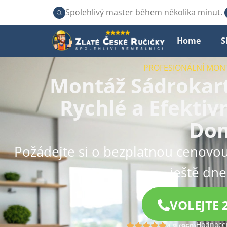
Spolehlivý master během několika minut.
Home
S
PROFESIONÁLNÍ MO
Montáž Sádrokart
Rychlé a Efektiv
Do
Požádejte si o bezplatnou cenovou
ještě dne
VOLEJTE 
Hodnocen
4.9 (960)