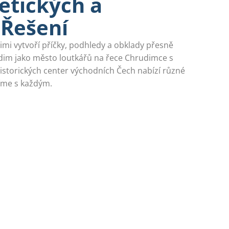
etických a
 Řešení
imi vytvoří příčky, podhledy a obklady přesně
dim jako město loutkářů na řece Chrudimce s
historických center východních Čech nabízí různé
íme s každým.