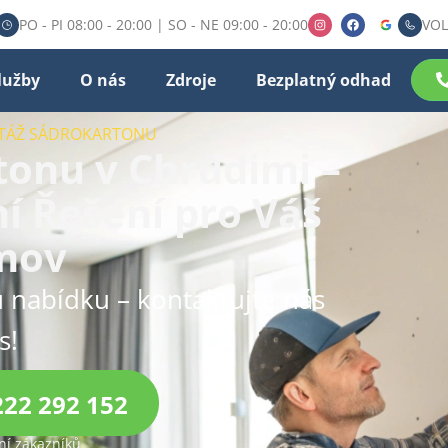
PO - PI 08:00 - 20:00 | SO - NE 09:00 - 20:00
VOL
lužby
O nás
Zdroje
Bezplatný odhad
NTÁŽ SÁDROKARTONU
onu v Chrudimi –
ní Řešení pro Váš
mov
 nabídku – kontaktujte nás
s!
222 292 152
í zákazníků