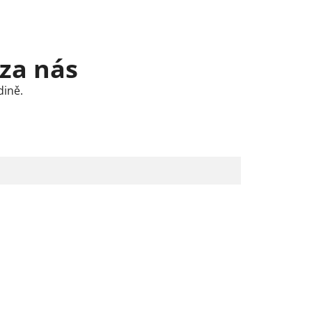
 za nás
dině.