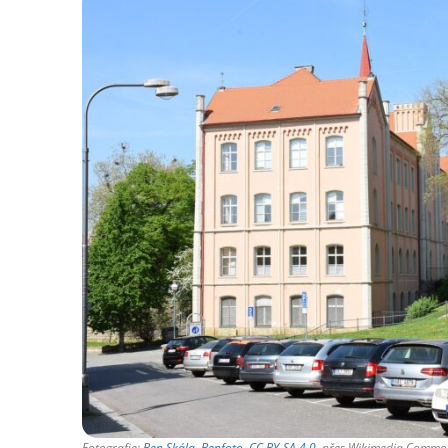
Fotografie:
Ben Skála, Benfoto
,
CC BY-SA 4.0
, přes Wikimedia Commo