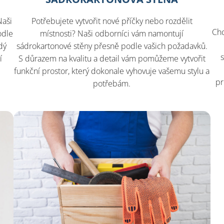
Naši
Potřebujete vytvořit nové příčky nebo rozdělit
Chc
odle
místnosti? Naši odborníci vám namontují
dý
sádrokartonové stěny přesně podle vašich požadavků.
í
S důrazem na kvalitu a detail vám pomůžeme vytvořit
funkční prostor, který dokonale vyhovuje vašemu stylu a
pr
potřebám.