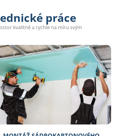
zednické práce
stor kvalitně a rychle na míru svým
MONTÁŽ SÁDROKARTONOVÉHO