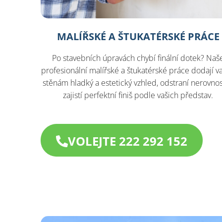
MALÍŘSKÉ A ŠTUKATÉRSKÉ PRÁCE
Po stavebních úpravách chybí finální dotek? Naš
profesionální malířské a štukatérské práce dodají v
stěnám hladký a estetický vzhled, odstraní nerovnos
zajistí perfektní finiš podle vašich představ.
VOLEJTE 222 292 152