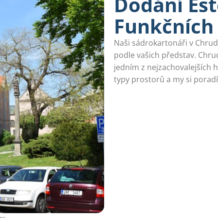
Dodání Est
Funkčních
Naši sádrokartonáři v Chrud
podle vašich představ. Chru
jedním z nejzachovalejších 
typy prostorů a my si porad
ns