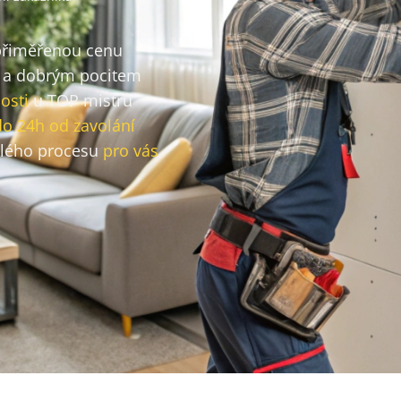
 přiměřenou cenu
a dobrým pocitem
osti
u TOP mistrů
do 24h od zavolání
lého procesu
pro vás