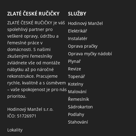
ZLATÉ ČESKÉ RUČIČKY
SLUŽBY
ZLATÉ ČESKÉ RUČIČKY je váš
Hodinový Manžel
spolehlivý partner pro
Elektrikář
veškeré opravy, údržbu a
Instalatér
řemeslné práce v
Oprava pračky
domácnosti. S našimi
Oprava myčky nádobí
zkušenými řemeslníky
Plynař
zvládnete vše od montáže
Revize
nábytku až po náročné
rekonstrukce. Pracujeme
Topenář
rychle, kvalitně a s úsměvem
Kotelny
– vaše spokojenost je pro nás
Malování
prioritou.
Řemeslník
Sádrokarton
Hodinový Manžel s.r.o.
Podlahy
IČO: 51726971
Stahování
Lokality