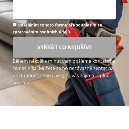
Odesláním tohoto formuláře souhlasím se
zpracováním osobních údajů.
VYŘEŠIT CO NEJDŘÍVE
Během několika minut vám pošleme kontakt na
řemeslníka. Můžete se ho nezávazně zeptat na
dostupnost, cenu a vše, co vás zajímá. Úplně
zdarma.