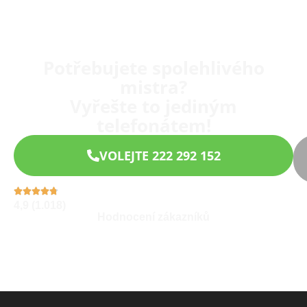
Potřebujete spolehlivého
mistra?
Vyřešte to jediným
telefonátem!
VOLEJTE 222 292 152
4,9 (1.018)
Hodnocení zákazníků