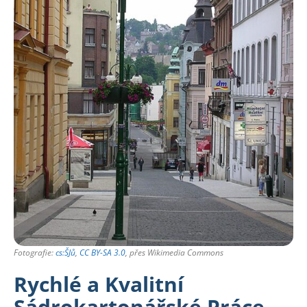
Fotografie:
cs:ŠJů
,
CC BY-SA 3.0
, přes Wikimedia Commons
Rychlé a Kvalitní
Sádrokartonářské Práce