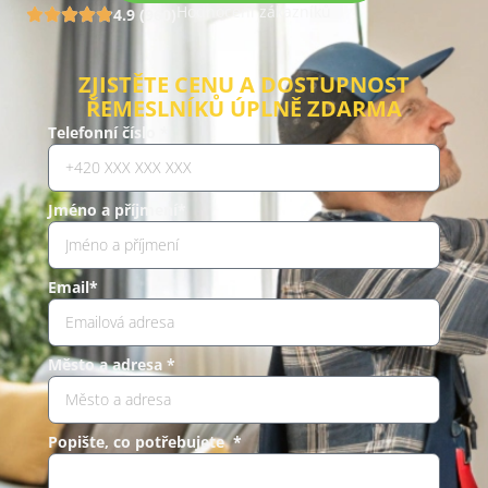
Hodnocení zákazníků
4.9 (960)
ZJISTĚTE CENU A DOSTUPNOST
ŘEMESLNÍKŮ ÚPLNĚ ZDARMA
Telefonní číslo *
Jméno a příjmení*
Email*
Město a adresa *
Popište, co potřebujete *