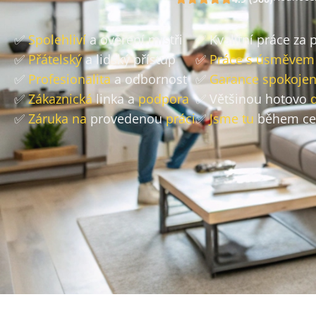
✅
Spolehliví
a ověření mistři
✅ Kvalitní práce za
✅
Přátelský
a lidský přístup
✅
Práce s úsměvem
✅
Profesionalita
a odbornost
✅
Garance spokojen
✅
Zákaznická
linka a
podpora
✅ Většinou hotovo
✅
Záruka na
provedenou
práci
✅
Jsme tu
během ce