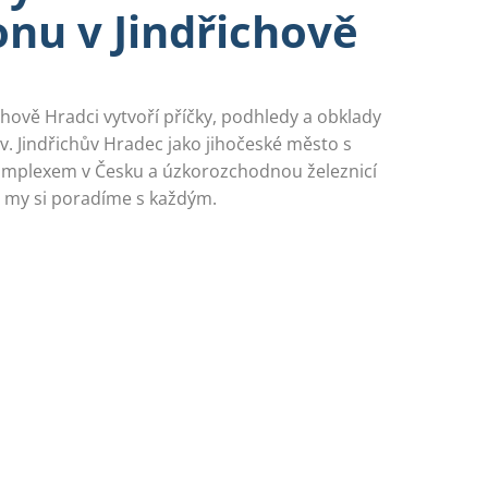
nu v Jindřichově
chově Hradci vytvoří příčky, podhledy a obklady
v. Jindřichův Hradec jako jihočeské město s
omplexem v Česku a úzkorozchodnou železnicí
a my si poradíme s každým.