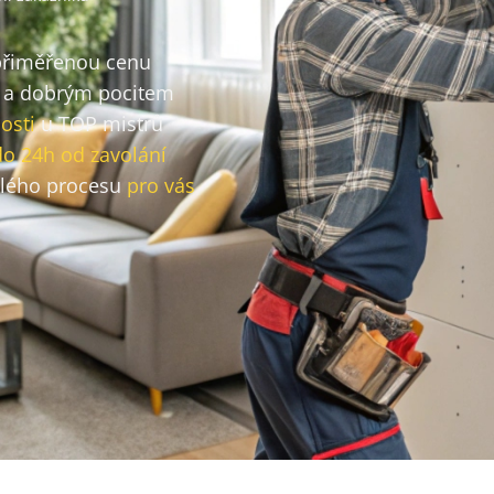
 přiměřenou cenu
a dobrým pocitem
osti
u TOP mistrů
do 24h od zavolání
lého procesu
pro vás