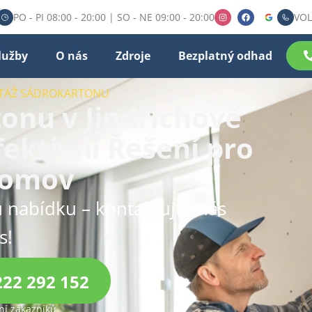
PO - PI 08:00 - 20:00 | SO - NE 09:00 - 20:00
VOL
lužby
O nás
Zdroje
Bezplatný odhad
NTÁŽ SÁDROKARTONU
onu v Jindřichově
fektivní Řešení pro
Domov
 nabídku – kontaktujte nás
s!
222 292 152
í zákazníků