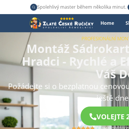
Spolehlivý master během několika minut.
Home
S
PROFESIONÁLNÍ MO
Montáž Sádrokart
Hradci - Rychlé a E
Váš 
Požádejte si o bezplatnou cenovou
ještě dne
VOLEJTE 
Hodnocen
4.9 (960)