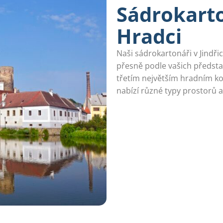
Sádrokarto
Hradci
Naši sádrokartonáři v Jindři
přesně podle vašich předsta
třetím největším hradním k
nabízí různé typy prostorů 