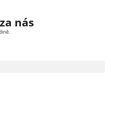
 za nás
dině.