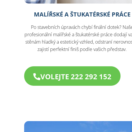
MALÍŘSKÉ A ŠTUKATÉRSKÉ PRÁCE
Po stavebních úpravách chybí finální dotek? Naš
profesionální malířské a štukatérské práce dodají v
stěnám hladký a estetický vzhled, odstraní nerovnos
zajistí perfektní finiš podle vašich představ.
VOLEJTE 222 292 152