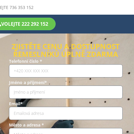
EJTE 736 353 152
VOLEJTE 222 292 152
ZJISTĚTE CENU A DOSTUPNOST
ŘEMESLNÍKŮ ÚPLNĚ ZDARMA
Telefonní číslo *
Jméno a příjmení*
Email*
Město a adresa *