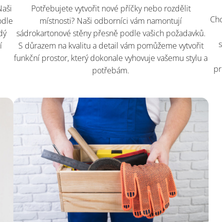
Naši
Potřebujete vytvořit nové příčky nebo rozdělit
Chc
odle
místnosti? Naši odborníci vám namontují
dý
sádrokartonové stěny přesně podle vašich požadavků.
í
S důrazem na kvalitu a detail vám pomůžeme vytvořit
funkční prostor, který dokonale vyhovuje vašemu stylu a
pr
potřebám.