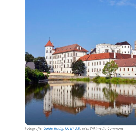
Fotografie:
Guido Radig
,
CC BY 3.0
, přes Wikimedia Commons