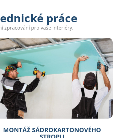
zednické práce
í zpracování pro vaše interiéry.
MONTÁŽ SÁDROKARTONOVÉHO
STROPU