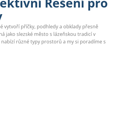
fektivní Řešení pro
v
é vytvoří příčky, podhledy a obklady přesně
ná jako slezské město s lázeňskou tradicí v
 nabízí různé typy prostorů a my si poradíme s