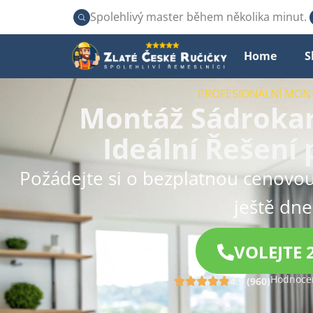
Spolehlivý master během několika minut.
Home
S
PROFESIONÁLNÍ MO
Montáž Sádrokar
Ideální Řešení 
Požádejte si o bezplatnou cenovou
ještě dne
VOLEJTE 
Hodnocen
4.9 (960)