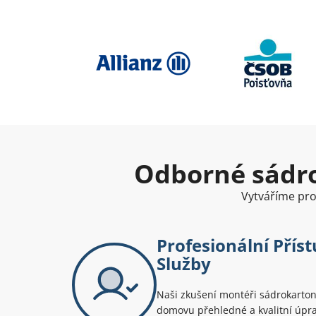
Odborné sádro
Vytváříme pros
Profesionální Příst
Služby
Naši zkušení montéři sádrokarto
domovu přehledné a kvalitní úprav