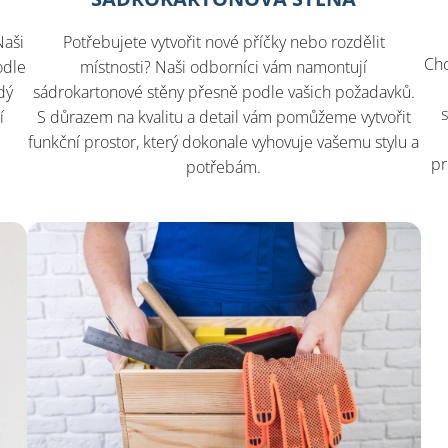
Naši
Potřebujete vytvořit nové příčky nebo rozdělit
Chc
odle
místnosti? Naši odborníci vám namontují
dý
sádrokartonové stěny přesně podle vašich požadavků.
í
S důrazem na kvalitu a detail vám pomůžeme vytvořit
funkční prostor, který dokonale vyhovuje vašemu stylu a
pr
potřebám.