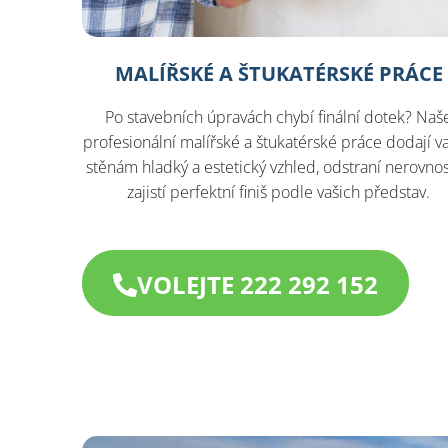
MALÍŘSKÉ A ŠTUKATÉRSKÉ PRÁCE
Po stavebních úpravách chybí finální dotek? Naš
profesionální malířské a štukatérské práce dodají v
stěnám hladký a estetický vzhled, odstraní nerovnos
zajistí perfektní finiš podle vašich představ.
VOLEJTE 222 292 152