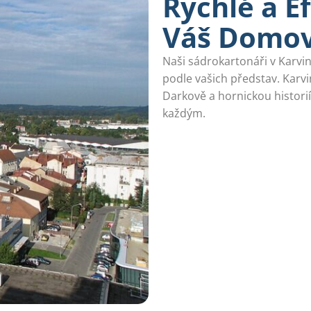
Rychlé a E
Váš Domo
Naši sádrokartonáři v Karvin
podle vašich představ. Karvi
Darkově a hornickou historií
každým.