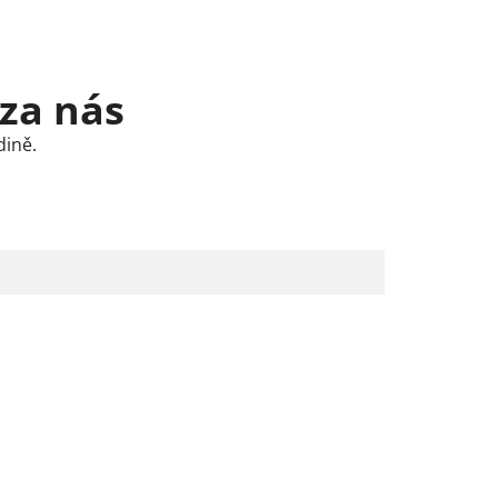
 za nás
dině.