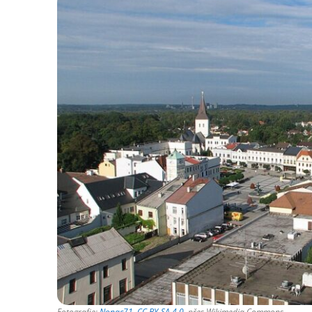
Fotografie:
Nonac71
,
CC BY-SA 4.0
, přes Wikimedia Commons