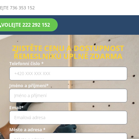
EJTE 736 353 152
VOLEJTE 222 292 152
ZJISTĚTE CENU A DOSTUPNOST
ŘEMESLNÍKŮ ÚPLNĚ ZDARMA
Telefonní číslo *
Jméno a příjmení*
Email*
Město a adresa *