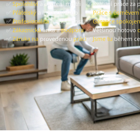
✅
Spolehliví
a ověření mistři
✅ Kvalitní práce za
✅
Přátelský
a lidský přístup
✅
Práce s úsměvem
✅
Profesionalita
a odbornost
✅
Garance spokojen
✅
Zákaznická
linka a
podpora
✅ Většinou hotovo
✅
Záruka na
provedenou
práci
✅
Jsme tu
během ce