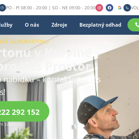
PO - PI 08:00 - 20:00 | SO - NE 09:00 - 20:00
VOL
lužby
O nás
Zdroje
Bezplatný odhad
NTÁŽ SÁDROKARTONU
tonu v Karviné –
pro Váš Prostor
 nabídku – kontaktujte nás
s!
222 292 152
í zákazníků