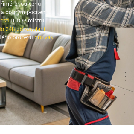
 přiměřenou cenu
a dobrým pocitem
osti
u TOP mistrů
do 24h od zavolání
lého procesu
pro vás