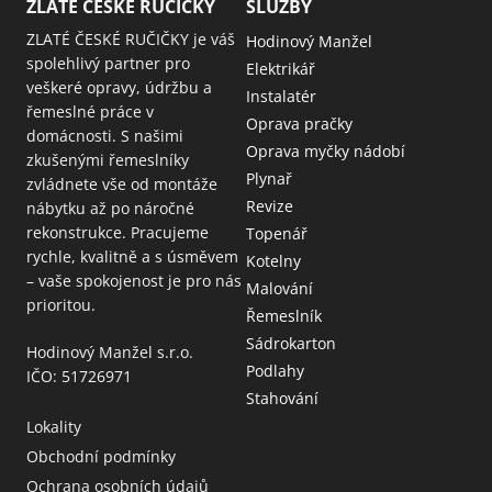
ZLATÉ ČESKÉ RUČIČKY
SLUŽBY
ZLATÉ ČESKÉ RUČIČKY je váš
Hodinový Manžel
spolehlivý partner pro
Elektrikář
veškeré opravy, údržbu a
Instalatér
řemeslné práce v
Oprava pračky
domácnosti. S našimi
Oprava myčky nádobí
zkušenými řemeslníky
Plynař
zvládnete vše od montáže
Revize
nábytku až po náročné
rekonstrukce. Pracujeme
Topenář
rychle, kvalitně a s úsměvem
Kotelny
– vaše spokojenost je pro nás
Malování
prioritou.
Řemeslník
Sádrokarton
Hodinový Manžel s.r.o.
Podlahy
IČO: 51726971
Stahování
Lokality
Obchodní podmínky
Ochrana osobních údajů