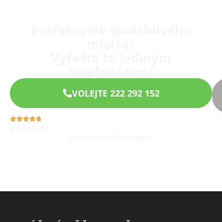
Potřebujete spolehlivého
mistra?
Vyřešte to jediným
telefonátem!
VOLEJTE 222 292 152
4,9 (1.018)
Hodnocení zákazníků