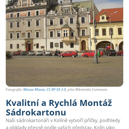
Fotografie:
Miaow Miaow
,
CC BY-SA 3.0
, přes Wikimedia Commons
Kvalitní a Rychlá Montáž
Sádrokartonu
Naši sádrokartonáři v Kolíně vytvoří příčky, podhledy
a obklady přesně podle vašich představ. Kolín jako