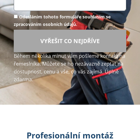
Odesláním tohoto formuláře souhlasím se
zpracováním osobních údajů.
VYŘEŠIT CO NEJDŘÍVE
Během několika minut vám pošleme kontakt na
řemeslníka. Můžete se ho nezávazně zeptat na
dostupnost, cenu a vše, co vás zajímá. Úplně
zdarma.
Profesionální montáž