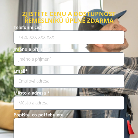
ZJISTĚTE CENU A DOSTUPNOST
ŘEMESLNÍKŮ ÚPLNĚ ZDARMA
Telefonní číslo *
Jméno a příjmení*
Email*
Město a adresa *
Popište, co potřebujete *