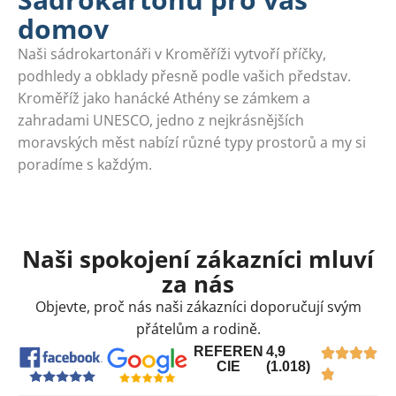
domov
Naši sádrokartonáři v Kroměříži vytvoří příčky,
podhledy a obklady přesně podle vašich představ.
Kroměříž jako hanácké Athény se zámkem a
zahradami UNESCO, jedno z nejkrásnějších
moravských měst nabízí různé typy prostorů a my si
poradíme s každým.
Naši spokojení zákazníci mluví
za nás
Objevte, proč nás naši zákazníci doporučují svým
přátelům a rodině.
REFEREN
4,9
CIE
(1.018)