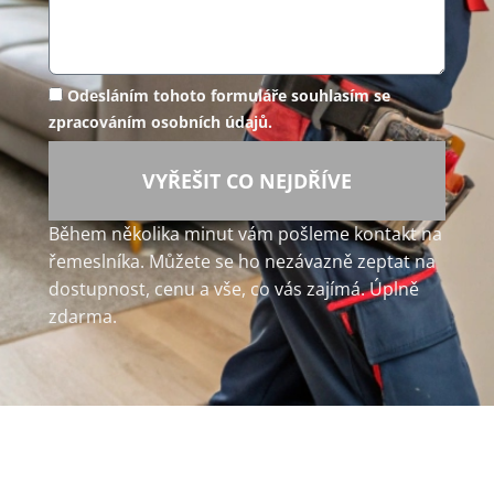
Odesláním tohoto formuláře souhlasím se
zpracováním osobních údajů.
VYŘEŠIT CO NEJDŘÍVE
Během několika minut vám pošleme kontakt na
řemeslníka. Můžete se ho nezávazně zeptat na
dostupnost, cenu a vše, co vás zajímá. Úplně
zdarma.