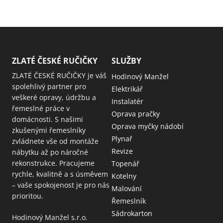
ZLATÉ ČESKÉ RUČIČKY
SLUŽBY
ZLATÉ ČESKÉ RUČIČKY je váš
Hodinový Manžel
spolehlivý partner pro
Elektrikář
veškeré opravy, údržbu a
Instalatér
řemeslné práce v
Oprava pračky
domácnosti. S našimi
Oprava myčky nádobí
zkušenými řemeslníky
Plynař
zvládnete vše od montáže
Revize
nábytku až po náročné
rekonstrukce. Pracujeme
Topenář
rychle, kvalitně a s úsměvem
Kotelny
– vaše spokojenost je pro nás
Malování
prioritou.
Řemeslník
Sádrokarton
Hodinový Manžel s.r.o.