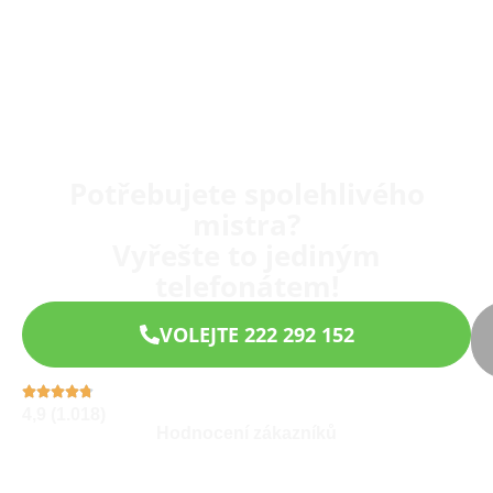
Potřebujete spolehlivého
mistra?
Vyřešte to jediným
telefonátem!
VOLEJTE 222 292 152
4,9 (1.018)
Hodnocení zákazníků