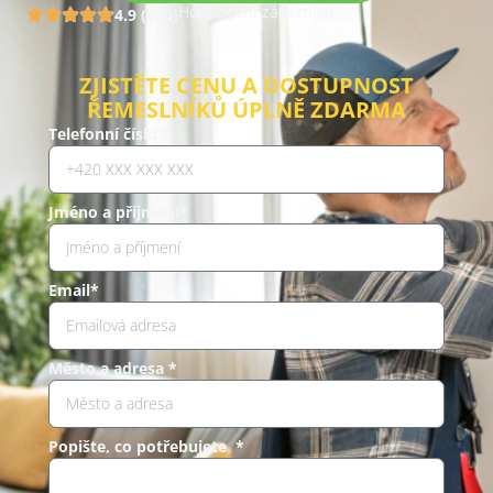
Hodnocení zákazníků
4.9 (960)
ZJISTĚTE CENU A DOSTUPNOST
ŘEMESLNÍKŮ ÚPLNĚ ZDARMA
Telefonní číslo *
Jméno a příjmení*
Email*
Město a adresa *
Popište, co potřebujete *