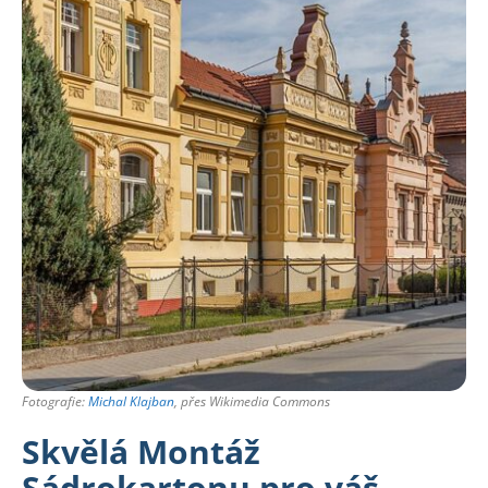
Fotografie:
Michal Klajban
, přes Wikimedia Commons
Skvělá Montáž
Sádrokartonu pro váš