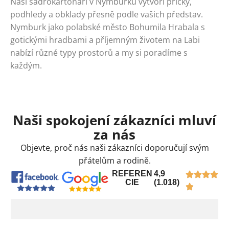
Naši sádrokartonáři v Nymburku vytvoří příčky,
podhledy a obklady přesně podle vašich představ.
Nymburk jako polabské město Bohumila Hrabala s
gotickými hradbami a příjemným životem na Labi
nabízí různé typy prostorů a my si poradíme s
každým.
Naši spokojení zákazníci mluví
za nás
Objevte, proč nás naši zákazníci doporučují svým
přátelům a rodině.
REFEREN
4,9
CIE
(1.018)