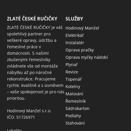
ZLATÉ ČESKÉ RUČIČKY
SLUŽBY
ZLATÉ ČESKÉ RUČIČKY je váš
Hodinový Manžel
spolehlivý partner pro
Elektrikář
veškeré opravy, údržbu a
Instalatér
řemeslné práce v
Oprava pračky
domácnosti. S našimi
Oprava myčky nádobí
zkušenými řemeslníky
Plynař
zvládnete vše od montáže
Revize
nábytku až po náročné
rekonstrukce. Pracujeme
Topenář
rychle, kvalitně a s úsměvem
Kotelny
– vaše spokojenost je pro nás
Malování
prioritou.
Řemeslník
Sádrokarton
Hodinový Manžel s.r.o.
Podlahy
IČO: 51726971
Stahování
Lokality