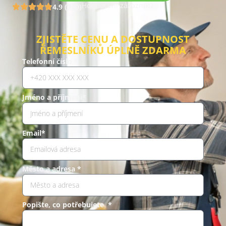
Hodnocení zákazníků
4.9 (960)
ZJISTĚTE CENU A DOSTUPNOST
ŘEMESLNÍKŮ ÚPLNĚ ZDARMA
Telefonní číslo *
Jméno a příjmení*
Email*
Město a adresa *
Popište, co potřebujete *