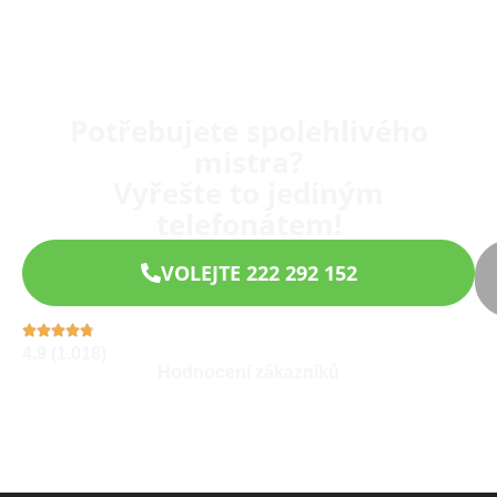
Potřebujete spolehlivého
mistra?
Vyřešte to jediným
telefonátem!
VOLEJTE 222 292 152
4,9 (1.018)
Hodnocení zákazníků