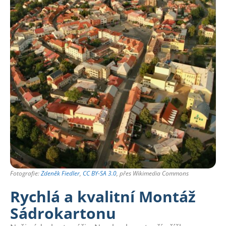
Fotografie:
Zdeněk Fiedler
,
CC BY-SA 3.0
, přes Wikimedia Commons
Rychlá a kvalitní Montáž
Sádrokartonu