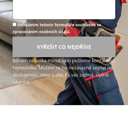
Odesláním tohoto formuláře souhlasím se
zpracováním osobních údajů.
VYŘEŠIT CO NEJDŘÍVE
Během několika minut vám pošleme kontakt na
řemeslníka. Můžete se ho nezávazně zeptat na
dostupnost, cenu a vše, co vás zajímá. Úplně
zdarma.