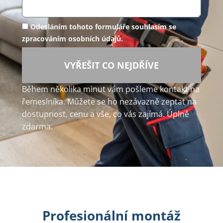
Odesláním tohoto formuláře souhlasím se
zpracováním osobních údajů.
VYŘEŠIT CO NEJDŘÍVE
Během několika minut vám pošleme kontakt na
řemeslníka. Můžete se ho nezávazně zeptat na
dostupnost, cenu a vše, co vás zajímá. Úplně
zdarma.
Profesionální montáž