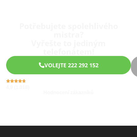
Potřebujete spolehlivého
mistra?
Vyřešte to jediným
telefonátem!
VOLEJTE 222 292 152
4,9 (1.018)
Hodnocení zákazníků