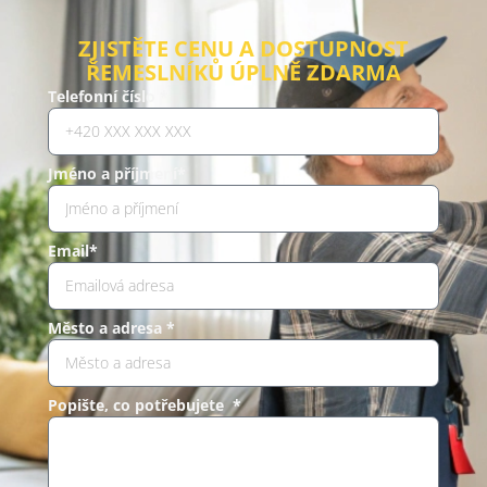
ZJISTĚTE CENU A DOSTUPNOST
ŘEMESLNÍKŮ ÚPLNĚ ZDARMA
Telefonní číslo *
Jméno a příjmení*
Email*
Město a adresa *
Popište, co potřebujete *