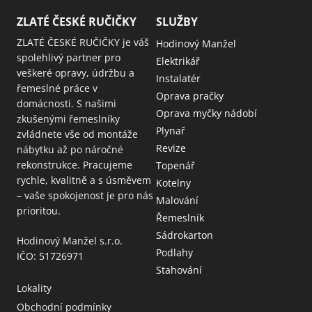
ZLATÉ ČESKÉ RUČIČKY
SLUŽBY
ZLATÉ ČESKÉ RUČIČKY je váš
Hodinový Manžel
spolehlivý partner pro
Elektrikář
veškeré opravy, údržbu a
Instalatér
řemeslné práce v
Oprava pračky
domácnosti. S našimi
Oprava myčky nádobí
zkušenými řemeslníky
Plynař
zvládnete vše od montáže
Revize
nábytku až po náročné
rekonstrukce. Pracujeme
Topenář
rychle, kvalitně a s úsměvem
Kotelny
– vaše spokojenost je pro nás
Malování
prioritou.
Řemeslník
Sádrokarton
Hodinový Manžel s.r.o.
Podlahy
IČO: 51726971
Stahování
Lokality
Obchodní podmínky