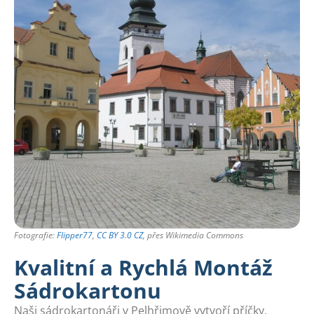
Fotografie:
Flipper77
,
CC BY 3.0 CZ
, přes Wikimedia Commons
Kvalitní a Rychlá Montáž
Sádrokartonu
Naši sádrokartonáři v Pelhřimově vytvoří příčky,