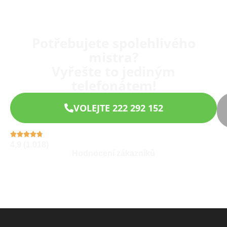
Potřebujete spolehlivého
mistra?
Vyřešte to jediným
telefonátem!
VOLEJTE 222 292 152
4,9 (1.018)
Hodnocení zákazníků