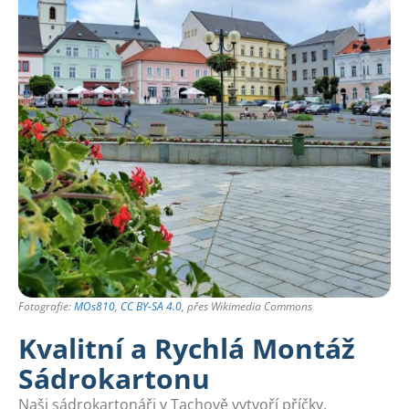
Fotografie:
MOs810
,
CC BY-SA 4.0
, přes Wikimedia Commons
Kvalitní a Rychlá Montáž
Sádrokartonu
Naši sádrokartonáři v Tachově vytvoří příčky,