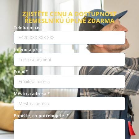
ZJISTĚTE CENU A DOSTUPNOST
ŘEMESLNÍKŮ ÚPLNĚ ZDARMA
Telefonní číslo *
Jméno a příjmení*
Email*
Město a adresa *
Popište, co potřebujete *