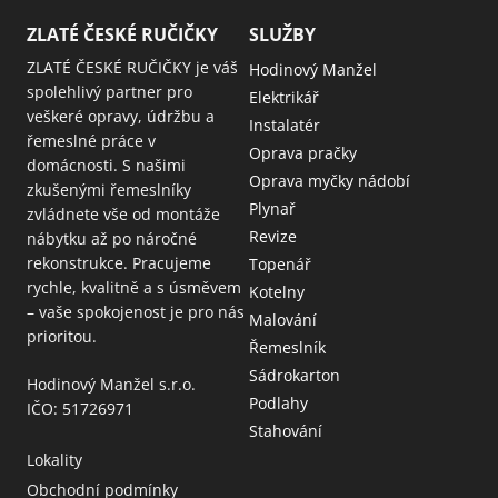
ZLATÉ ČESKÉ RUČIČKY
SLUŽBY
ZLATÉ ČESKÉ RUČIČKY je váš
Hodinový Manžel
spolehlivý partner pro
Elektrikář
veškeré opravy, údržbu a
Instalatér
řemeslné práce v
Oprava pračky
domácnosti. S našimi
Oprava myčky nádobí
zkušenými řemeslníky
Plynař
zvládnete vše od montáže
Revize
nábytku až po náročné
rekonstrukce. Pracujeme
Topenář
rychle, kvalitně a s úsměvem
Kotelny
– vaše spokojenost je pro nás
Malování
prioritou.
Řemeslník
Sádrokarton
Hodinový Manžel s.r.o.
Podlahy
IČO: 51726971
Stahování
Lokality
Obchodní podmínky