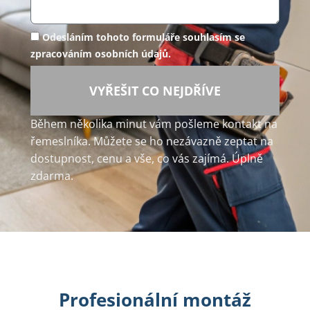
Odesláním tohoto formuláře souhlasím se
zpracováním osobních údajů.
VYŘEŠIT CO NEJDŘÍVE
Během několika minut vám pošleme kontakt na
řemeslníka. Můžete se ho nezávazně zeptat na
dostupnost, cenu a vše, co vás zajímá. Úplně
zdarma.
Profesionální montáž