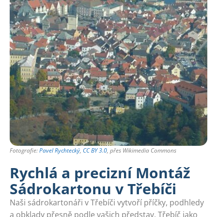
Fotografie:
Pavel Rychtecký
,
CC BY 3.0
, přes Wikimedia Commons
Rychlá a precizní Montáž
Sádrokartonu v Třebíči
Naši sádrokartonáři v Třebíči vytvoří příčky, podhledy
a obklady přesně podle vašich představ. Třebíč jako