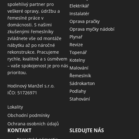
spolehlivý partner pro
Elektrikář
veškeré opravy, údržbu a
Instalatér
řemeslné práce v
Oprava pračky
domácnosti. S našimi
Oprava myčky nádobí
zkušenými řemeslníky
Plynař
zvládnete vše od montáže
Revize
nábytku až po náročné
rekonstrukce. Pracujeme
Topenář
rychle, kvalitně a s úsměvem
Kotelny
– vaše spokojenost je pro nás
Malování
prioritou.
Řemeslník
Sádrokarton
Hodinový Manžel s.r.o.
Podlahy
IČO: 51726971
Stahování
Lokality
Obchodní podmínky
Ochrana osobních údajů
KONTAKT
SLEDUJTE NÁS