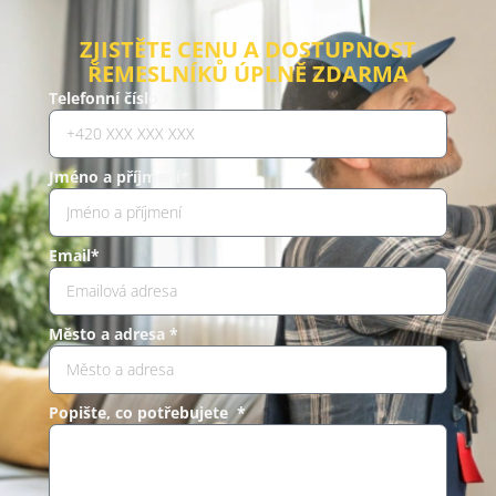
ZJISTĚTE CENU A DOSTUPNOST
ŘEMESLNÍKŮ ÚPLNĚ ZDARMA
Telefonní číslo *
Jméno a příjmení*
Email*
Město a adresa *
Popište, co potřebujete *