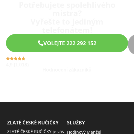
Potřebujete spolehlivého
mistra?
Vyřešte to jediným
telefonátem!
VOLEJTE 222 292 152
4,9 (1.018)
Hodnocení zákazníků
ZLATÉ ČESKÉ RUČIČKY
SLUŽBY
ZLATÉ ČESKÉ RUČIČKY je váš
Hodinový Manžel