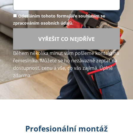
Odesláním tohoto formuláře souhlasím se
zpracováním osobních údajů.
VYŘEŠIT CO NEJDŘÍVE
Během několika minut vám pošleme kontakt na
řemeslníka. Můžete se ho nezávazně zeptat na
dostupnost, cenu a vše, co vás zajímá. Úplně
zdarma.
Profesionální montáž