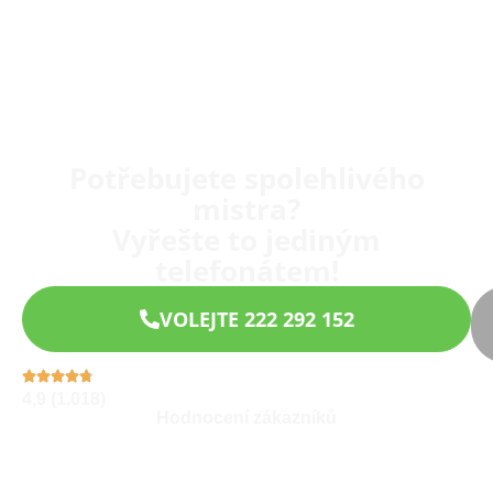
Potřebujete spolehlivého
mistra?
Vyřešte to jediným
telefonátem!
VOLEJTE 222 292 152
4,9 (1.018)
Hodnocení zákazníků