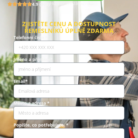
Hodnocení zákazníků
4.9 (960)
ZJISTĚTE CENU A DOSTUPNOST
ŘEMESLNÍKŮ ÚPLNĚ ZDARMA
Telefonní číslo *
Jméno a příjmení*
Email*
Město a adresa *
Popište, co potřebujete *