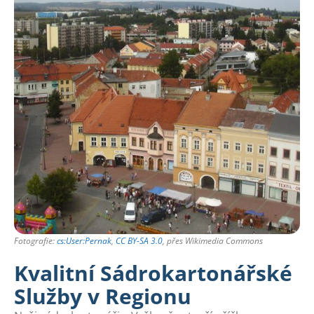
Fotografie:
cs:User:Pernak
,
CC BY-SA 3.0
, přes Wikimedia Commons
Kvalitní Sádrokartonářské
Služby v Regionu