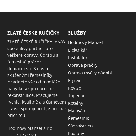
ZLATÉ ČESKÉ RUČIČKY
SLUŽBY
ZLATÉ ČESKÉ RUČIČKY je váš
Hodinový Manžel
spolehlivý partner pro
Elektrikář
veškeré opravy, údržbu a
Instalatér
řemeslné práce v
Oprava pračky
domácnosti. S našimi
Oprava myčky nádobí
zkušenými řemeslníky
Plynař
zvládnete vše od montáže
Revize
nábytku až po náročné
rekonstrukce. Pracujeme
Topenář
rychle, kvalitně a s úsměvem
Kotelny
– vaše spokojenost je pro nás
Malování
prioritou.
Řemeslník
Sádrokarton
Hodinový Manžel s.r.o.
Podlahy
IČO: 51726971