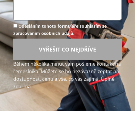
Odesláním tohoto formuláře souhlasím se
zpracováním osobních údajů.
VYŘEŠIT CO NEJDŘÍVE
Během několika minut vám pošleme kontakt na
řemeslníka. Můžete se ho nezávazně zeptat na
dostupnost, cenu a vše, co vás zajímá. Úplně
zdarma.