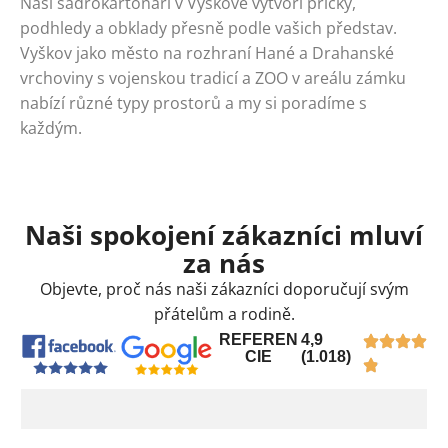
Naši sádrokartonáři v Vyškově vytvoří příčky,
podhledy a obklady přesně podle vašich představ.
Vyškov jako město na rozhraní Hané a Drahanské
vrchoviny s vojenskou tradicí a ZOO v areálu zámku
nabízí různé typy prostorů a my si poradíme s
každým.
Naši spokojení zákazníci mluví
za nás
Objevte, proč nás naši zákazníci doporučují svým
přátelům a rodině.
REFEREN
4,9
CIE
(1.018)