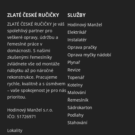
ZLATÉ ČESKÉ RUČIČKY
SLUŽBY
ZLATÉ ČESKÉ RUČIČKY je váš
Hodinový Manžel
spolehlivý partner pro
Elektrikář
veškeré opravy, údržbu a
Instalatér
řemeslné práce v
Oprava pračky
domácnosti. S našimi
Oprava myčky nádobí
zkušenými řemeslníky
Plynař
zvládnete vše od montáže
Revize
nábytku až po náročné
rekonstrukce. Pracujeme
Topenář
rychle, kvalitně a s úsměvem
Kotelny
– vaše spokojenost je pro nás
Malování
prioritou.
Řemeslník
Sádrokarton
Hodinový Manžel s.r.o.
Podlahy
IČO: 51726971
Stahování
Lokality