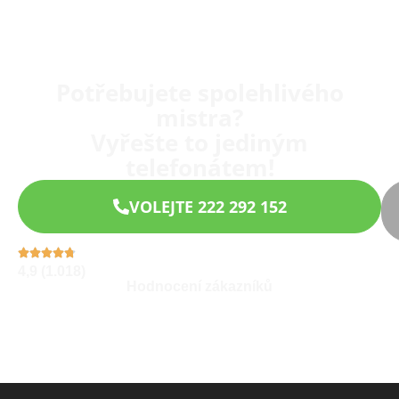
Potřebujete spolehlivého
mistra?
Vyřešte to jediným
telefonátem!
VOLEJTE 222 292 152
4,9 (1.018)
Hodnocení zákazníků