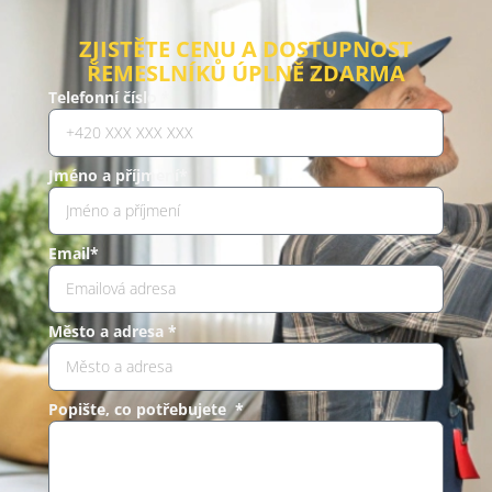
ZJISTĚTE CENU A DOSTUPNOST
ŘEMESLNÍKŮ ÚPLNĚ ZDARMA
Telefonní číslo *
Jméno a příjmení*
Email*
Město a adresa *
Popište, co potřebujete *