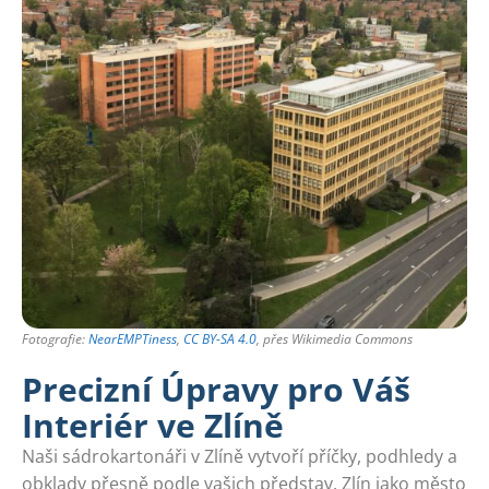
Fotografie:
NearEMPTiness
,
CC BY-SA 4.0
, přes Wikimedia Commons
Precizní Úpravy pro Váš
Interiér ve Zlíně
Naši sádrokartonáři v Zlíně vytvoří příčky, podhledy a
obklady přesně podle vašich představ. Zlín jako město