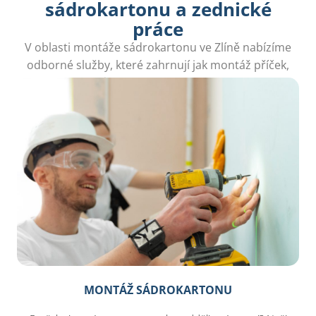
sádrokartonu a zednické
práce
V oblasti montáže sádrokartonu ve Zlíně nabízíme
odborné služby, které zahrnují jak montáž příček,
tak i stropů pro efektivní využití prostoru.
MONTÁŽ SÁDROKARTONU