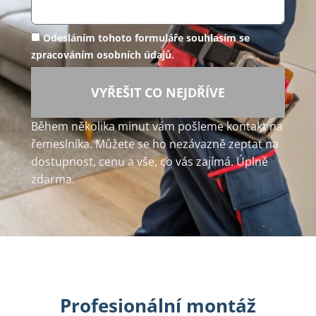
Odesláním tohoto formuláře souhlasím se
zpracováním osobních údajů.
VYŘEŠIT CO NEJDŘÍVE
Během několika minut vám pošleme kontakt na
řemeslníka. Můžete se ho nezávazně zeptat na
dostupnost, cenu a vše, co vás zajímá. Úplně
zdarma.
Profesionální montáž