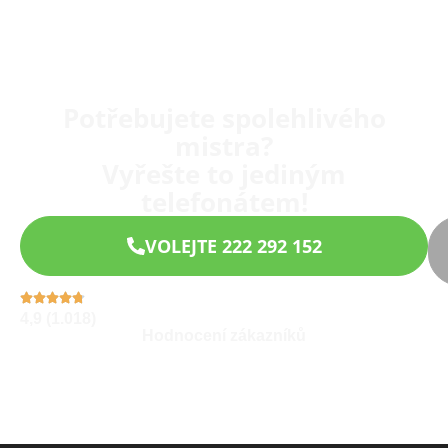
Potřebujete spolehlivého
mistra?
Vyřešte to jediným
telefonátem!
VOLEJTE 222 292 152
4,9 (1.018)
Hodnocení zákazníků