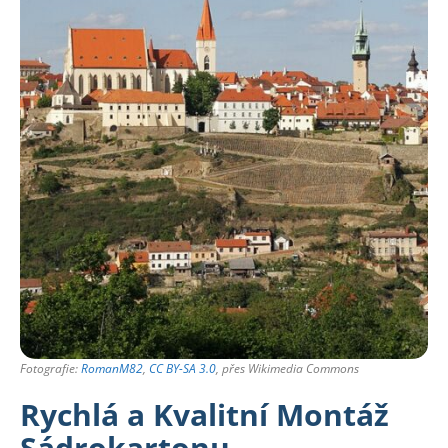
Fotografie:
RomanM82
,
CC BY-SA 3.0
, přes Wikimedia Commons
Rychlá a Kvalitní Montáž
Sádrokartonu