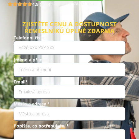
Hodnocení zákazníků
4.9 (960)
ZJISTĚTE CENU A DOSTUPNOST
ŘEMESLNÍKŮ ÚPLNĚ ZDARMA
Telefonní číslo *
Jméno a příjmení*
Email*
Město a adresa *
Popište, co potřebujete *