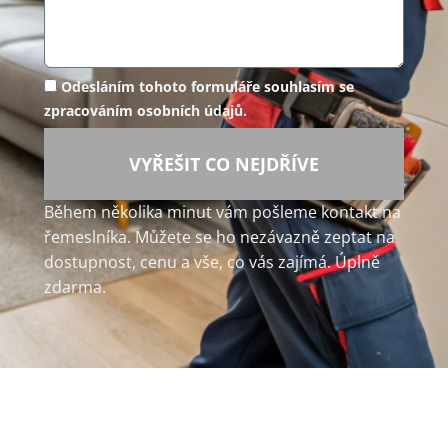
Odesláním tohoto formuláře souhlasím se
zpracováním osobních údajů.
VYŘEŠIT CO NEJDŘÍVE
Během několika minut vám pošleme kontakt na
řemeslníka. Můžete se ho nezávazně zeptat na
dostupnost, cenu a vše, co vás zajímá. Úplně
zdarma.