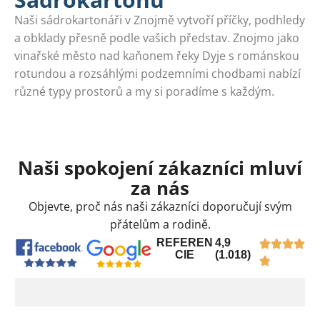
Naši sádrokartonáři v Znojmě vytvoří příčky, podhledy
a obklady přesně podle vašich představ. Znojmo jako
vinařské město nad kaňonem řeky Dyje s románskou
rotundou a rozsáhlými podzemními chodbami nabízí
různé typy prostorů a my si poradíme s každým.
Naši spokojení zákazníci mluví
za nás
Objevte, proč nás naši zákazníci doporučují svým
přátelům a rodině.
REFEREN
4,9
CIE
(1.018)