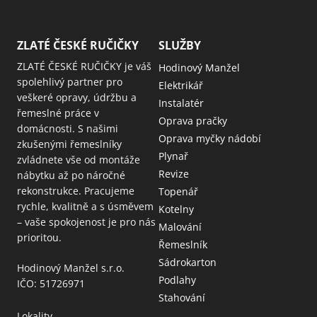
ZLATÉ ČESKÉ RUČIČKY
SLUŽBY
ZLATÉ ČESKÉ RUČIČKY je váš
Hodinový Manžel
spolehlivý partner pro
Elektrikář
veškeré opravy, údržbu a
Instalatér
řemeslné práce v
Oprava pračky
domácnosti. S našimi
Oprava myčky nádobí
zkušenými řemeslníky
Plynař
zvládnete vše od montáže
Revize
nábytku až po náročné
rekonstrukce. Pracujeme
Topenář
rychle, kvalitně a s úsměvem
Kotelny
– vaše spokojenost je pro nás
Malování
prioritou.
Řemeslník
Sádrokarton
Hodinový Manžel s.r.o.
Podlahy
IČO: 51726971
Stahování
Lokality