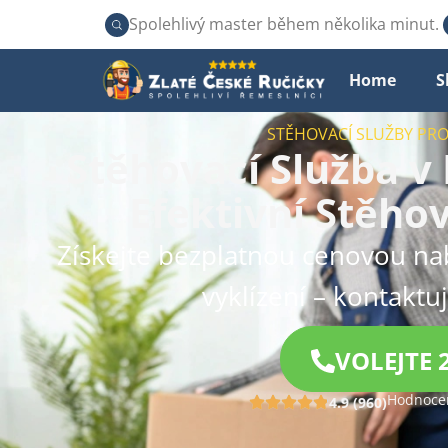
Spolehlivý master během několika minut.
Home
S
STĚHOVACÍ SLUŽBY PR
Stěhovací Služba v 
Efektivní Stěhov
Získejte bezplatnou cenovou na
vyklízení – kontaktu
VOLEJTE 
Hodnocen
4.9 (960)