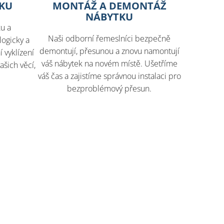
TKU
MONTÁŽ A DEMONTÁŽ
NÁBYTKU
ku a
Naši odborní řemeslníci bezpečně
ogicky a
demontují, přesunou a znovu namontují
 vyklízení
váš nábytek na novém místě. Ušetříme
ašich věcí,
váš čas a zajistíme správnou instalaci pro
bezproblémový přesun.