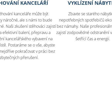
HOVÁNÍ KANCELÁŘÍ
VYKLÍZENÍ NÁBY
ěhování kanceláře může být
Zbavte se starého nábyt
cky náročné, ale s námi to bude
nepotřebných spotřebičů ekol
. Naši zkušení stěhováci zajistí
bez námahy. Naše profesionální
a efektivní balení, přepravu a
zajistí zodpovědné odstranění v
ění kancelářského vybavení na
šetřící čas a energii.
tě. Postaráme se o vše, abyste
nejdříve pokračovat v práci bez
zbytečných přerušení.​