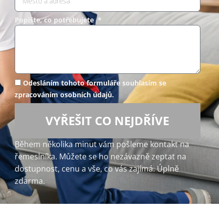
Popište, co potřebujete *
Odesláním tohoto formuláře souhlasím se
zpracováním osobních údajů.
VYŘEŠIT CO NEJDŘÍVE
Během několika minut vám pošleme kontakt na
řemeslníka. Můžete se ho nezávazně zeptat na
dostupnost, cenu a vše, co vás zajímá. Úplně
zdarma.