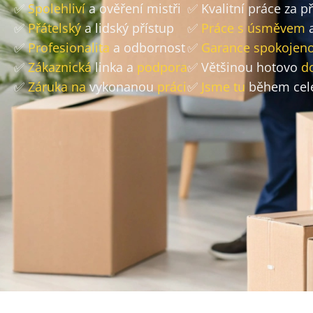
✅
Spolehliví
a ověření mistři
✅ Kvalitní práce za 
✅
Přátelský
a lidský přístup
✅
Práce s úsměvem
a
✅
Profesionalita
a odbornost
✅
Garance spokojeno
✅
Zákaznická
linka a
podpora
✅ Většinou hotovo
d
✅
Záruka na
vykonanou
práci
✅
Jsme tu
během cel