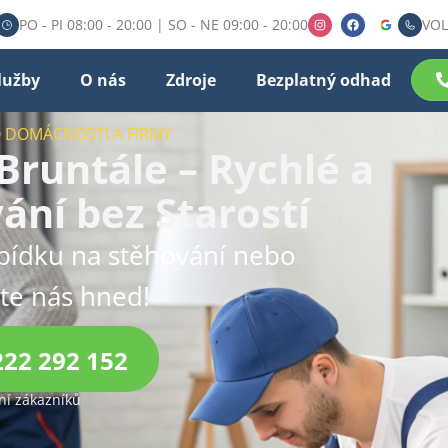
PO - PI 08:00 - 20:00 | SO - NE 09:00 - 20:00
VOL
lužby
O nás
Zdroje
Bezplatný odhad
O DOMÁCNOSTI A FIRMY
Bruntále – Rychlé a
ání bez Starostí
bídku na stěhování nebo
jte nás hned!
222 292 152
í zákazníků