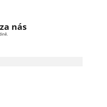
 za nás
dině.