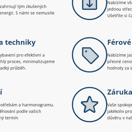
Nabízíme vš
 zahrnují tým zkušených
jednou střec
 energii. S námi se nemusíte
Ušetříte si č
a techniky
Férové
ybavení pro efektivní a
Nabízíme ja
chlý proces, minimalizujeme
přesné cenov
ladký průběh.
hodnoty za s
í
Záruka
 potřebám a harmonogramu.
Vaše spokoje
těhování podle vašich
jakékoliv pr
iný termín
důvěru v naš