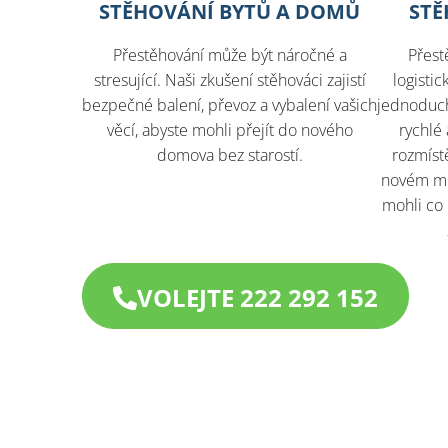
STĚHOVÁNÍ BYTŮ A DOMŮ
STĚ
Přestěhování může být náročné a
Přest
stresující. Naši zkušení stěhováci zajistí
logisti
bezpečné balení, převoz a vybalení vašich
jednoduché
věcí, abyste mohli přejít do nového
rychlé 
domova bez starostí.
rozmíst
novém mís
mohli co 
VOLEJTE 222 292 152