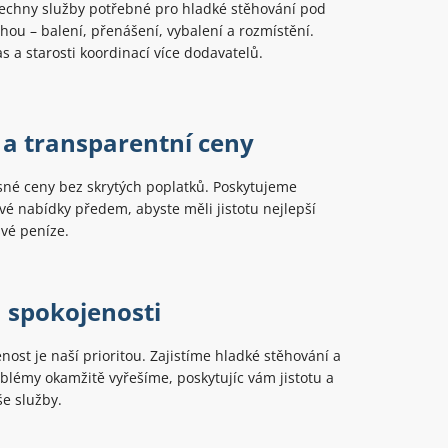
echny služby potřebné pro hladké stěhování pod
hou – balení, přenášení, vybalení a rozmístění.
as a starosti koordinací více dodavatelů.
 a transparentní ceny
sné ceny bez skrytých poplatků. Poskytujeme
é nabídky předem, abyste měli jistotu nejlepší
vé peníze.
 spokojenosti
nost je naší prioritou. Zajistíme hladké stěhování a
oblémy okamžitě vyřešíme, poskytujíc vám jistotu a
e služby.