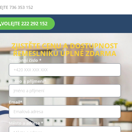
EJTE 736 353 152
VOLEJTE 222 292 152
ZJISTĚTE CENU A DOSTUPNOST
ŘEMESLNÍKŮ ÚPLNĚ ZDARMA
Telefonní číslo *
Jméno a příjmení*
Email*
Město a adresa *