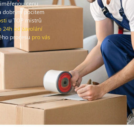
přiměřenou cenu
 dobrým pocitem
sti
u TOP mistrů
o 24h od zavolání
ého procesu
pro vás