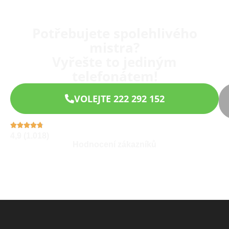
Potřebujete spolehlivého
mistra?
Vyřešte to jediným
telefonátem!
VOLEJTE 222 292 152
4,9 (1.018)
Hodnocení zákazníků