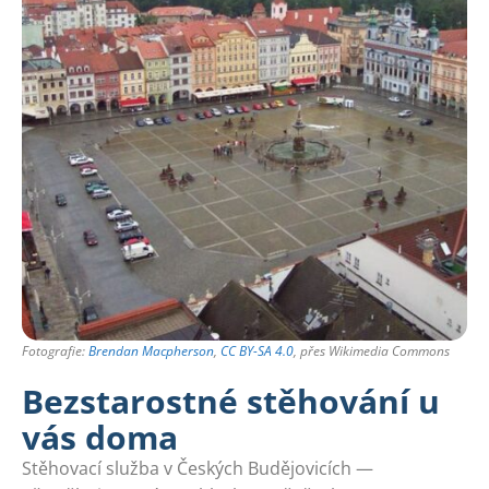
Fotografie:
Brendan Macpherson
,
CC BY-SA 4.0
, přes Wikimedia Commons
Bezstarostné stěhování u
vás doma
Stěhovací služba v Českých Budějovicích —