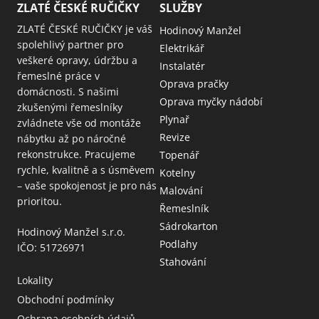
ZLATÉ ČESKÉ RUČIČKY
SLUŽBY
ZLATÉ ČESKÉ RUČIČKY je váš
Hodinový Manžel
spolehlivý partner pro
Elektrikář
veškeré opravy, údržbu a
Instalatér
řemeslné práce v
Oprava pračky
domácnosti. S našimi
Oprava myčky nádobí
zkušenými řemeslníky
Plynař
zvládnete vše od montáže
Revize
nábytku až po náročné
rekonstrukce. Pracujeme
Topenář
rychle, kvalitně a s úsměvem
Kotelny
– vaše spokojenost je pro nás
Malování
prioritou.
Řemeslník
Sádrokarton
Hodinový Manžel s.r.o.
Podlahy
IČO: 51726971
Stahování
Lokality
Obchodní podmínky
Ochrana osobních údajů