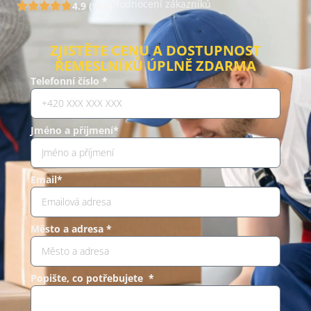
Hodnocení zákazníků
4.9 (960)
ZJISTĚTE CENU A DOSTUPNOST
ŘEMESLNÍKŮ ÚPLNĚ ZDARMA
Telefonní číslo *
Jméno a příjmení*
Email*
Město a adresa *
Popište, co potřebujete *