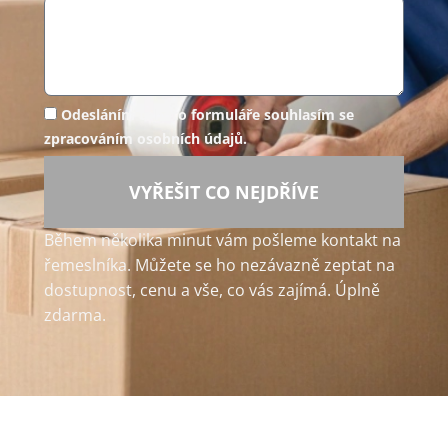
Odesláním tohoto formuláře souhlasím se
zpracováním osobních údajů.
VYŘEŠIT CO NEJDŘÍVE
Během několika minut vám pošleme kontakt na
řemeslníka. Můžete se ho nezávazně zeptat na
dostupnost, cenu a vše, co vás zajímá. Úplně
zdarma.