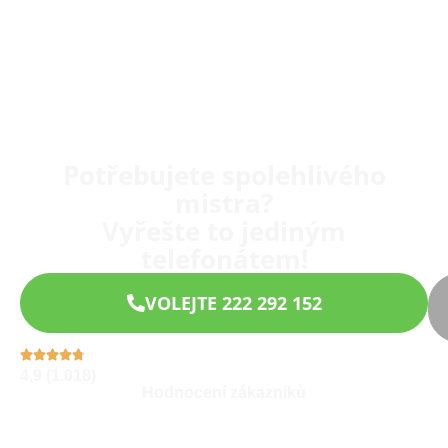
Potřebujete spolehlivého
mistra?
Vyřešte to jediným
telefonátem!
VOLEJTE 222 292 152
4,9 (1.018)
Hodnocení zákazníků