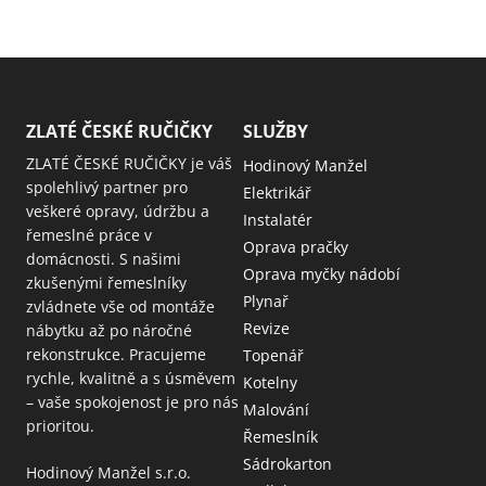
ZLATÉ ČESKÉ RUČIČKY
SLUŽBY
ZLATÉ ČESKÉ RUČIČKY je váš
Hodinový Manžel
spolehlivý partner pro
Elektrikář
veškeré opravy, údržbu a
Instalatér
řemeslné práce v
Oprava pračky
domácnosti. S našimi
Oprava myčky nádobí
zkušenými řemeslníky
Plynař
zvládnete vše od montáže
Revize
nábytku až po náročné
rekonstrukce. Pracujeme
Topenář
rychle, kvalitně a s úsměvem
Kotelny
– vaše spokojenost je pro nás
Malování
prioritou.
Řemeslník
Sádrokarton
Hodinový Manžel s.r.o.