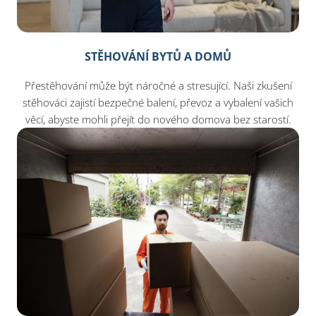
STĚHOVÁNÍ BYTŮ A DOMŮ
Přestěhování může být náročné a stresující. Naši zkušení
stěhováci zajistí bezpečné balení, převoz a vybalení vašich
věcí, abyste mohli přejít do nového domova bez starostí.