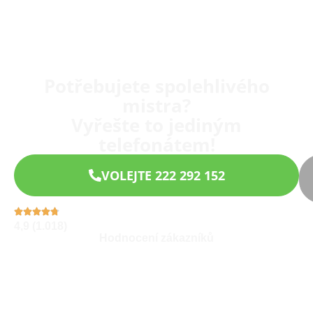
Potřebujete spolehlivého
mistra?
Vyřešte to jediným
telefonátem!
VOLEJTE 222 292 152
4,9 (1.018)
Hodnocení zákazníků