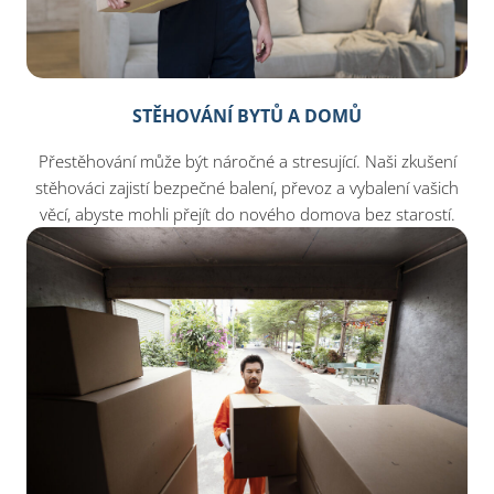
STĚHOVÁNÍ BYTŮ A DOMŮ
Přestěhování může být náročné a stresující. Naši zkušení
stěhováci zajistí bezpečné balení, převoz a vybalení vašich
věcí, abyste mohli přejít do nového domova bez starostí.