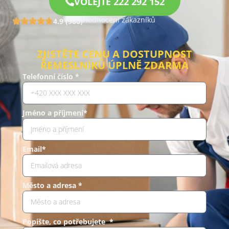
VOLEJTE 222 292 152
Hodnocení zákazníků
4.9 (960)
ZJISTĚTE CENU A DOSTUPNOST
ŘEMESLNÍKŮ ÚPLNĚ ZDARMA
Telefonní číslo *
Jméno a příjmení*
Email*
Město a adresa *
Popište, co potřebujete *