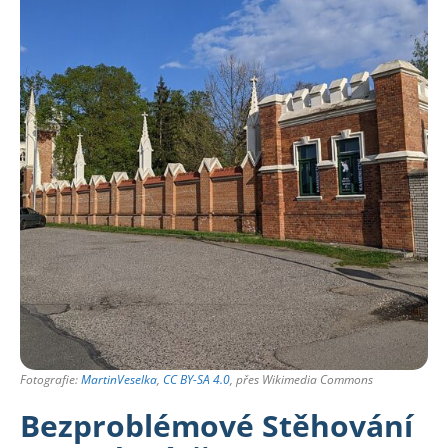
Fotografie:
MartinVeselka
,
CC BY-SA 4.0
, přes Wikimedia Commons
Bezproblémové Stěhování