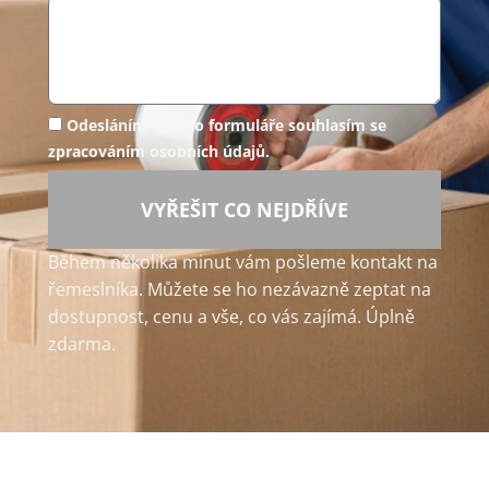
Odesláním tohoto formuláře souhlasím se
zpracováním osobních údajů.
VYŘEŠIT CO NEJDŘÍVE
Během několika minut vám pošleme kontakt na
řemeslníka. Můžete se ho nezávazně zeptat na
dostupnost, cenu a vše, co vás zajímá. Úplně
zdarma.