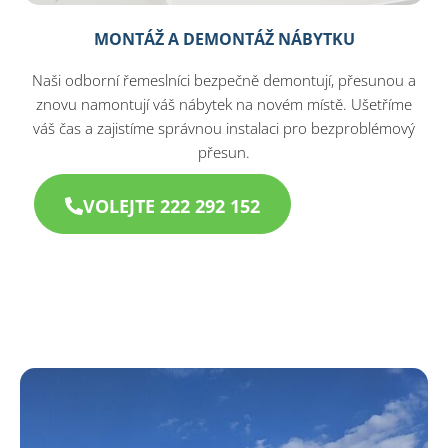
MONTÁŽ A DEMONTÁŽ NÁBYTKU
Naši odborní řemeslníci bezpečně demontují, přesunou a
znovu namontují váš nábytek na novém místě. Ušetříme
váš čas a zajistíme správnou instalaci pro bezproblémový
přesun.
VOLEJTE 222 292 152