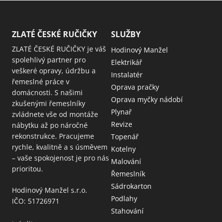
ZLATÉ ČESKÉ RUČIČKY
SLUŽBY
ZLATÉ ČESKÉ RUČIČKY je váš
Hodinový Manžel
spolehlivý partner pro
Elektrikář
veškeré opravy, údržbu a
Instalatér
řemeslné práce v
Oprava pračky
domácnosti. S našimi
Oprava myčky nádobí
zkušenými řemeslníky
Plynař
zvládnete vše od montáže
Revize
nábytku až po náročné
rekonstrukce. Pracujeme
Topenář
rychle, kvalitně a s úsměvem
Kotelny
– vaše spokojenost je pro nás
Malování
prioritou.
Řemeslník
Sádrokarton
Hodinový Manžel s.r.o.
Podlahy
IČO: 51726971
Stahování